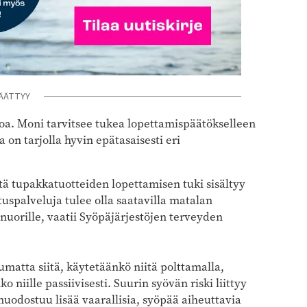
ÄÄTTYY
poa. Moni tarvitsee tukea lopettamispäätökselleen
 on tarjolla hyvin epätasaisesti eri
ttä tupakkatuotteiden lopettamisen tuki sisältyy
tuspalveluja tulee olla saatavilla matalan
 nuorille, vaatii Syöpäjärjestöjen terveyden
pumatta siitä, käytetäänkö niitä polttamalla,
niille passiivisesti. Suurin syövän riski liittyy
uodostuu lisää vaarallisia, syöpää aiheuttavia