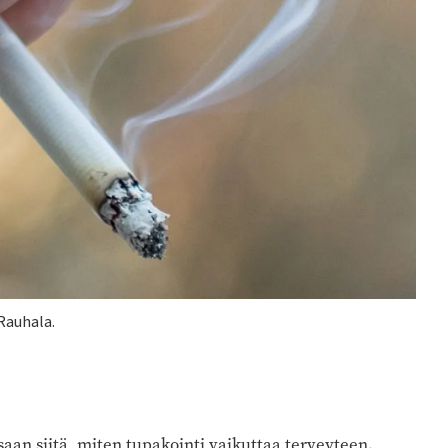
Rauhala.
saan siitä, miten tupakointi vaikuttaa terveyteen.