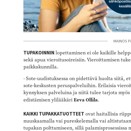
MAINOS P
TUPAKOINNIN
lopettaminen ei ole kaikille help
sekä apua vieroitusoireisiin. Vieroittamisen tukea
paikkakunnilla.
- Sote-uudistuksessa on pidettävä huolta siitä, e
sote-keskusten peruspalveluihin. Erilaisia vieroi
kynnyksen palveluina ja niitä tulee tarjota myös
Eeva Ollila
edistämisen ylilääkäri
.
KAIKKI TUPAKKATUOTTEET
ovat haitallisia riip
nuuskaamalla vai pureskelemalla vai altistutaanko 
tupakan polttamiseen, sillä palamisprosessissa m