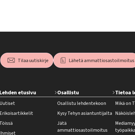
Tilaa uutiskirje
Lähetä ammattiosastoilmoitus
T
Lehden etusivu
Osallistu
Tietoa 
e
Uutiset
Osallistu lehdentekoon
Mikä on T
h
Erikoisartikkelit
Kysy Tehyn asiantuntijalta
Näköisle
y
Töissä
Jätä
Mediamyy
-
ammattiosastoilmoitus
työpaikk
Ihmiset