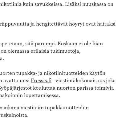
kotiinia kuin savukkeissa. Lisäksi nuuskassa on
riippuvuutta ja hengitettävät höyryt ovat haitaksi
etetaan, sitä parempi. Koskaan ei ole liian
on olemassa erilaisia tukimuotoja,
a.
uorten tupakka- ja nikotiinituotteiden käytön
on avattu uusi
Fressis.fi
–viestintäkokonaisuus joka
. Syöpäjärjestöt kouluttaa nuorten parissa toimivia
pakoinnin lopettamisessa.
n aikana viestitään tupakkatuotteiden
tuskeinoista.