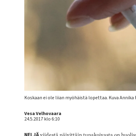
Kuvateksti
Koskaan ei ole liian myöhäistä lopettaa. Kuva Annika 
Kirjoittaja
Vesa Velhovaara
24.5.2017 klo 6:10
NELJÄ
viidestä päivittäin tupakoivasta on huolis