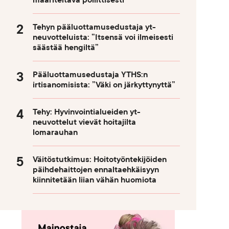
määriteltävä poliittisesti
Tehyn pääluottamusedustaja yt-
neuvotteluista: ”Itsensä voi ilmeisesti
säästää hengiltä”
Pääluottamusedustaja YTHS:n
irtisanomisista: ”Väki on järkyttynyttä”
Tehy: Hyvinvointialueiden yt-
neuvottelut vievät hoitajilta
lomarauhan
Väitöstutkimus: Hoitotyöntekijöiden
päihdehaittojen ennaltaehkäisyyn
kiinnitetään liian vähän huomiota