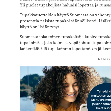
Yli puolet tupakoijista haluaisi lopettaa ja runs
Tupakkatuotteiden käyttö Suomessa on vähentynyt
prosenttia naisista tupakoi säännöllisesti. Lisä
käyttö on lisääntynyt.
Suomessa joka toinen tupakoitsija kuolee tupakoi
tupakointia. Joka kolmas syöpä johtuu tupakoinn
kaikenikäisillä tupakoinnin lopettamisen jälkee
MAINOS 