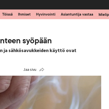
Töissä
Ihmiset
Hyvinvointi
Asiantuntija vastaa
Mielip
anteen syöpään
n ja sähkösavukkeiden käyttö ovat
Jaa sivu