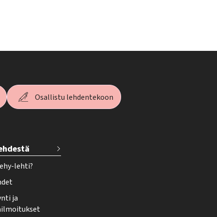
Osallistu lehdentekoon
lehdestä
ehy-lehti?
hdet
nti ja
ailmoitukset