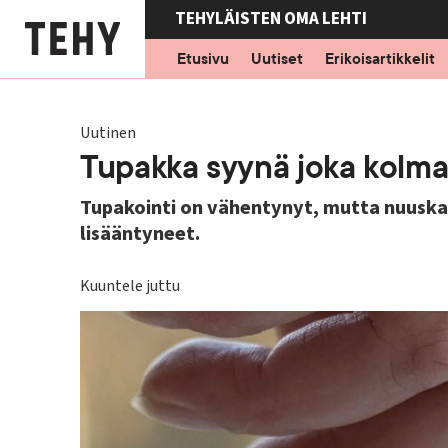
Hyppää
TEHYLÄISTEN OMA LEHTI
pääsisältöön
Etusivu
Uutiset
Erikoisartikkelit
Uutinen
Tupakka syynä joka kolm
Tupakointi on vähentynyt, mutta nuuska
lisääntyneet.
Kuuntele juttu