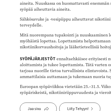
aineita. Nuuskassa on huomattavasti enemmän ni
syöpää aiheuttavia aineita.
Sähkösavuke ja -vesipiippu aiheuttavat nikotiini
terveydelle.
Mitä nuorempana tupakointi ja nuuskaaminen lop
myöhäistä lopettaa. Lopettamista helpottamaan 
nikotiinikorvaushoitoja ja lääketieteellisiä hoitoj
SYÖPÄJÄRJESTÖT
ennaltaehkäisee erityisesti n
aloittamista ja tukee lopettamista. Tätä varten 
tarjoaa nuorille tietoa turvallisista elintavoista
ammattilaisia auttamaan ja tukemaan nuoria tu
Euroopan syöpäviikkoa vietetään 25.–31.5. Viiko
syöpäriskeistä, nikotiiniriippuvuudesta ja vieroi
Jaa sivu
Liity Tehyyn!