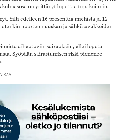
as kolmasosa on yrittänyt lopettaa tupakoinnin.
. Silti edelleen 16 prosenttia miehistä ja 12
ksi etenkin nuorten nuuskan ja sähkösavukkeiden
nnista aiheutuviin sairauksiin, ellei lopeta
ista. Syöpään sairastumisen riski pienenee
n.
ALKAA