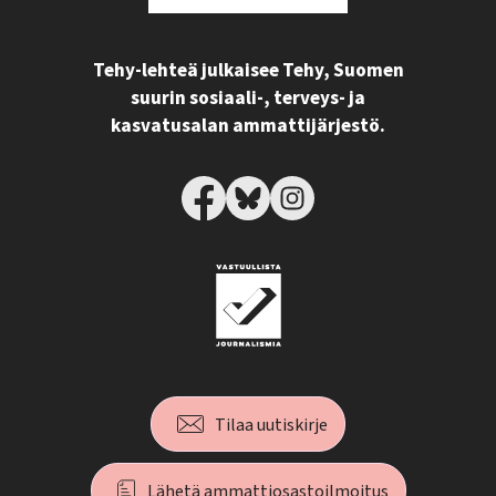
Tehy-lehteä julkaisee Tehy, Suomen
suurin sosiaali-, terveys- ja
kasvatusalan ammattijärjestö.
Tilaa uutiskirje
Lähetä ammattiosastoilmoitus