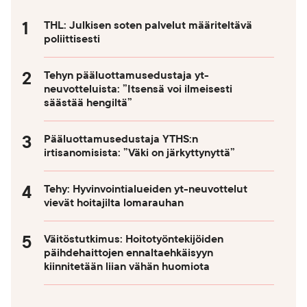
THL: Julkisen soten palvelut määriteltävä
poliittisesti
Tehyn pääluottamusedustaja yt-
neuvotteluista: ”Itsensä voi ilmeisesti
säästää hengiltä”
Pääluottamusedustaja YTHS:n
irtisanomisista: ”Väki on järkyttynyttä”
Tehy: Hyvinvointialueiden yt-neuvottelut
vievät hoitajilta lomarauhan
Väitöstutkimus: Hoitotyöntekijöiden
päihdehaittojen ennaltaehkäisyyn
kiinnitetään liian vähän huomiota