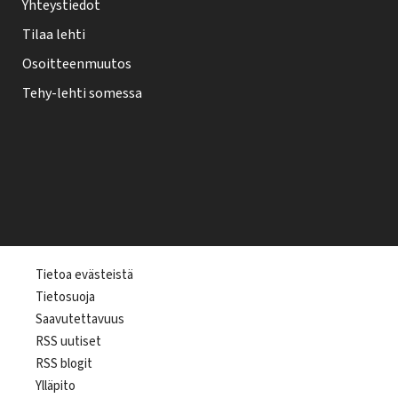
Yhteystiedot
Tilaa lehti
Osoitteenmuutos
Tehy-lehti somessa
T
Tietoa evästeistä
Tietosuoja
e
Saavutettavuus
h
RSS uutiset
y
RSS blogit
-
Ylläpito