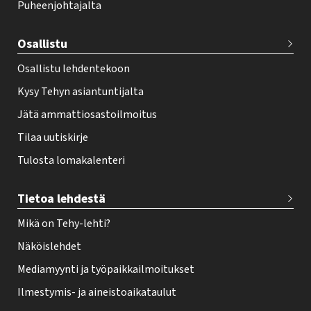
Puheenjohtajalta
t
e
Osallistu
r
Osallistu lehdentekoon
Kysy Tehyn asiantuntijalta
Jätä ammattiosastoilmoitus
Tilaa uutiskirje
Tulosta lomakalenteri
Tietoa lehdestä
Mikä on Tehy-lehti?
Näköislehdet
Mediamyynti ja työpaikkailmoitukset
Ilmestymis- ja aineistoaikataulut