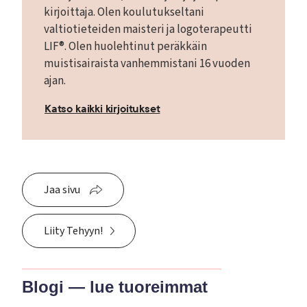
kirjoittaja. Olen koulutukseltani
valtiotieteiden maisteri ja logoterapeutti
LIF®. Olen huolehtinut peräkkäin
muistisairaista vanhemmistani 16 vuoden
ajan.
Katso kaikki kirjoitukset
Jaa sivu
Liity Tehyyn!
Blogi — lue tuoreimmat