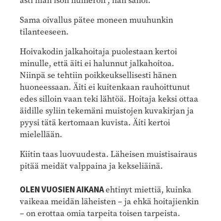
asti liian ison numeron”, hän sanoi.
Sama oivallus pätee moneen muuhunkin
tilanteeseen.
Hoivakodin jalkahoitaja puolestaan kertoi
minulle, että äiti ei halunnut jalkahoitoa.
Niinpä se tehtiin poikkeuksellisesti hänen
huoneessaan. Äiti ei kuitenkaan rauhoittunut
edes silloin vaan teki lähtöä. Hoitaja keksi ottaa
äidille syliin tekemäni muistojen kuvakirjan ja
pyysi tätä kertomaan kuvista. Äiti kertoi
mielellään.
Kiitin taas luovuudesta. Läheisen muistisairaus
pitää meidät valppaina ja kekseliäinä.
OLEN VUOSIEN AIKANA
ehtinyt miettiä, kuinka
vaikeaa meidän läheisten – ja ehkä hoitajienkin
– on erottaa omia tarpeita toisen tarpeista.