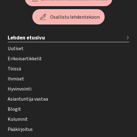
Osallistu lehdentekoon
T
Lehden etusivu
e
h
Uutiset
y
Erikoisartikkelit
-
Töissä
l
Ihmiset
e
Hyvinvointi
h
Asiantuntija vastaa
t
i
Blogit
f
Kolumnit
o
Pääkirjoitus
o