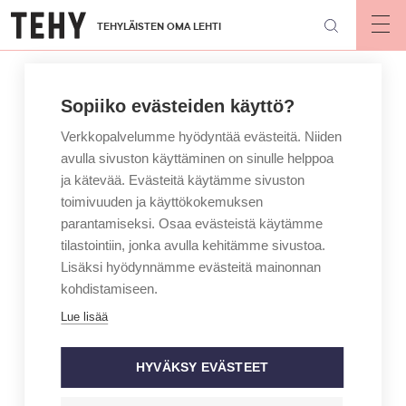
Hyppää
TEHYLÄISTEN OMA LEHTI
pääsisältöön
Op
mai
nav
Sopiiko evästeiden käyttö?
Verkkopalvelumme hyödyntää evästeitä. Niiden
avulla sivuston käyttäminen on sinulle helppoa
ja kätevää. Evästeitä käytämme sivuston
toimivuuden ja käyttökokemuksen
parantamiseksi. Osaa evästeistä käytämme
tilastointiin, jonka avulla kehitämme sivustoa.
Lisäksi hyödynnämme evästeitä mainonnan
kohdistamiseen.
Lue lisää
HYVÄKSY EVÄSTEET
ARTIKKELIKATEGORIA
BLOGI
KIRJOITTAJA
HANNA JENSEN
Minun tai hoitajan toiveet ja