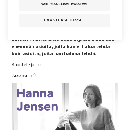
tarpeet eivät ole
VAIN PAKOLLISET EVÄSTEET
muistisairaan äitini tarpeita
EVÄSTEASETUKSET
Toimittaja Hanna Jensen on viime aikoina
päätynyt muistisairaan äitinsä kanssa
uuteen tilanteeseen: äidin arjessa alkaa olla
enemmän asioita, joita hän ei halua tehdä
kuin asioita, joita hän haluaa tehdä.
Kuuntele juttu
Jaa sivu