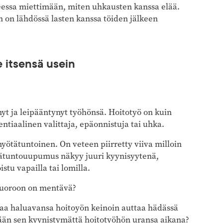
nteessa miettimään, miten uhkausten kanssa elää.
 on lähdössä lasten kanssa töiden jälkeen
 itsensä usein
yt ja leipääntynyt työhönsä. Hoitotyö on kuin
entiaalinen valittaja, epäonnistuja tai uhka.
 myötätuntoinen. On veteen piirretty viiva milloin
tätuntouupumus näkyy juuri kyynisyytenä,
stu vapailla tai lomilla.
övuoroon on mentävä?
ttaa haluavansa hoitoyön keinoin auttaa hädässä
ään sen kyynistymättä hoitotyöhön uransa aikana?