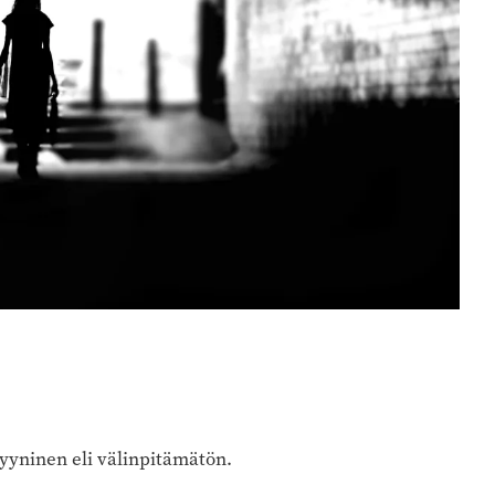
kyyninen eli välinpitämätön.