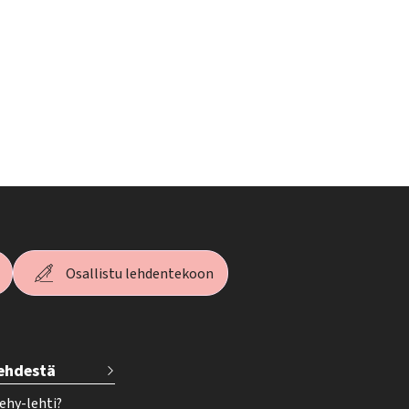
Osallistu lehdentekoon
lehdestä
ehy-lehti?