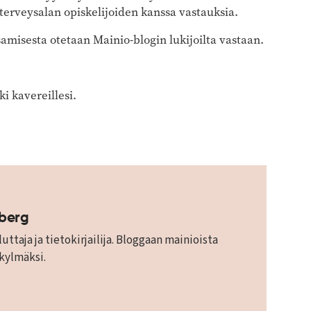
erveysalan opiskelijoiden kanssa vastauksia.
amisesta otetaan Mainio-blogin lukijoilta vastaan.
i kavereillesi.
mberg
uttaja ja tietokirjailija. Bloggaan mainioista
 kylmäksi.