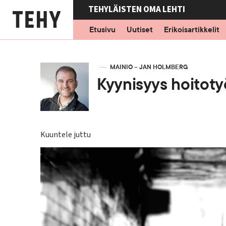
Hyppää
TEHYLÄISTEN OMA LEHTI
pääsisältöön
Etusivu
Uutiset
Erikoisartikkelit
KIRJOITTAJA
MAINIO – JAN HOLMBERG
Kyynisyys hoitoty
Kuuntele juttu