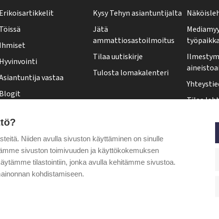
h
Erikoisartikkelit
Kysy Tehyn asiantuntijalta
Näköisle
y
Töissä
Jätä
Mediamyy
-
ammattiosastoilmoitus
työpaikk
Ihmiset
l
Tilaa uutiskirje
Ilmestymi
Hyvinvointi
e
aineistoa
Tulosta lomakalenteri
Asiantuntija vastaa
h
Yhteystie
Blogit
t
Tilaa leht
Kolumnit
i
Osoittee
ttö?
Pääkirjoitus
f
Tehy-leh
itä. Niiden avulla sivuston käyttäminen on sinulle
o
Puheenjohtajalta
ytämme sivuston toimivuuden ja käyttökokemuksen
o
äytämme tilastointiin, jonka avulla kehitämme sivustoa.
t
ainonnan kohdistamiseen.
e
r