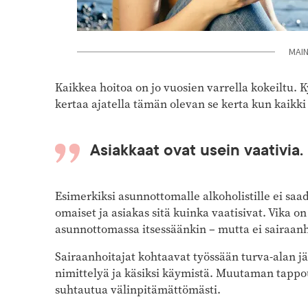
MAI
Kaikkea hoitoa on jo vuosien varrella kokeiltu.
kertaa ajatella tämän olevan se kerta kun kaik
Asiakkaat ovat usein vaativia.
Esimerkiksi asunnottomalle alkoholistille ei saad
omaiset ja asiakas sitä kuinka vaatisivat. Vika o
asunnottomassa itsessäänkin – mutta ei sairaanh
Sairaanhoitajat kohtaavat työssään turva-alan jä
nimittelyä ja käsiksi käymistä. Muutaman tappou
suhtautua välinpitämättömästi.