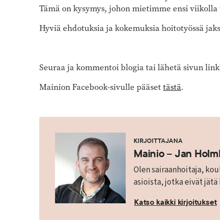
Tämä on kysymys, johon mietimme ensi viikolla t
Hyviä ehdotuksia ja kokemuksia hoitotyössä jaks
Seuraa ja kommentoi blogia tai lähetä sivun linkk
Mainion Facebook-sivulle pääset
tästä
.
KIRJOITTAJANA
Mainio – Jan Hol
Olen sairaanhoitaja, koul
asioista, jotka eivät jätä
Katso kaikki kirjoitukset