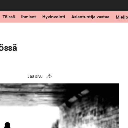
Töissä
Ihmiset
Hyvinvointi
Asiantuntija vastaa
Mielip
össä
Jaa sivu