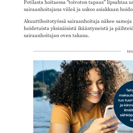
Potilasta hoitaessa ”toivoton tapaus” lipsahtaa 
sairaanhoitajana viileä ja uskoo asiakkaan hoid
Akuuttihoitotyössä sairaanhoitaja näkee samoja p
hoidetuista yksinäisistä ikääntyneistä ja päihtei
sairaanhoitajan oven takana.
MA