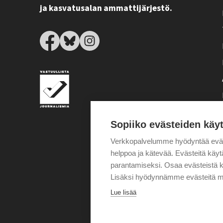
ja kasvatusalan ammattijärjestö.
Sopiiko evästeiden käy
Verkkopalvelumme hyödyntää eväste
helppoa ja kätevää. Evästeitä kä
parantamiseksi. Osaa evästeistä k
Lisäksi hyödynnämme evästeitä m
Lue lisää