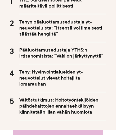
THL: Julkisen soten palvelut
määriteltävä poliittisesti
Tehyn pääluottamusedustaja yt-
neuvotteluista: ”Itsensä voi ilmeisesti
säästää hengiltä”
Pääluottamusedustaja YTHS:n
irtisanomisista: ”Väki on järkyttynyttä”
Tehy: Hyvinvointialueiden yt-
neuvottelut vievät hoitajilta
lomarauhan
Väitöstutkimus: Hoitotyöntekijöiden
päihdehaittojen ennaltaehkäisyyn
kiinnitetään liian vähän huomiota