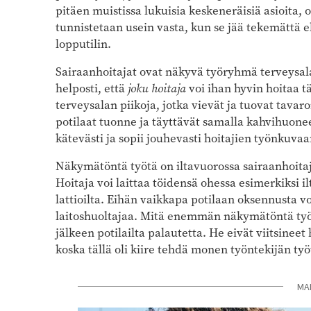
pitäen muistissa lukuisia keskeneräisiä asioita, o
tunnistetaan usein vasta, kun se jää tekemättä el
lopputilin.
Sairaanhoitajat ovat näkyvä työryhmä terveysalal
helposti, että
joku hoitaja
voi ihan hyvin hoitaa tä
terveysalan piikoja, jotka vievät ja tuovat tavar
potilaat tuonne ja täyttävät samalla kahvihuonee
kätevästi ja sopii jouhevasti hoitajien työnkuvaa
Näkymätöntä työtä on iltavuorossa sairaanhoita
Hoitaja voi laittaa töidensä ohessa esimerkiksi il
lattioilta. Eihän vaikkapa potilaan oksennusta v
laitoshuoltajaa. Mitä enemmän näkymätöntä työ
jälkeen potilailta palautetta. He eivät viitsineet
koska tällä oli kiire tehdä monen työntekijän työ
MA