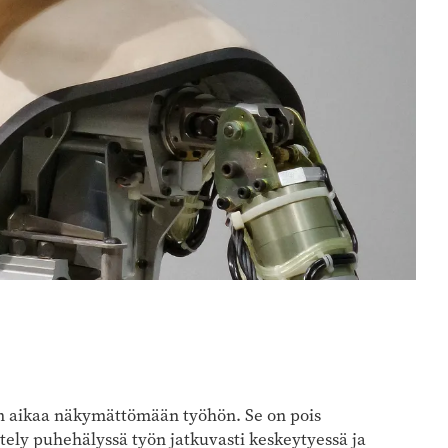
n aikaa näkymättömään työhön. Se on pois
ntely puhehälyssä työn jatkuvasti keskeytyessä ja