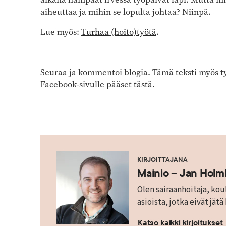
aiheuttaa ja mihin se lopulta johtaa? Niinpä.
Lue myös:
Turhaa (hoito)työtä
.
Seuraa ja kommentoi blogia. Tämä teksti myös ty
Facebook-sivulle pääset
tästä
.
KIRJOITTAJANA
Mainio – Jan Hol
Olen sairaanhoitaja, koul
asioista, jotka eivät jätä
Katso kaikki kirjoitukset