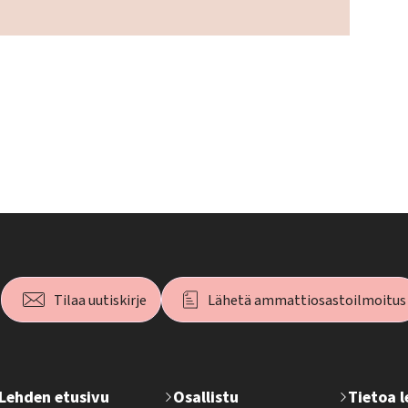
Tilaa uutiskirje
Lähetä ammattiosastoilmoitus
T
Lehden etusivu
Osallistu
Tietoa 