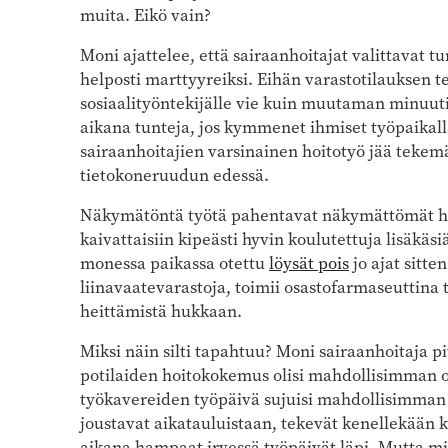
muita. Eikö vain?
Moni ajattelee, että sairaanhoitajat valittavat t
helposti marttyyreiksi. Eihän varastotilauksen 
sosiaalityöntekijälle vie kuin muutaman minuu
aikana tunteja, jos kymmenet ihmiset työpaikalla
sairaanhoitajien varsinainen hoitotyö jää tekem
tietokoneruudun edessä.
Näkymätöntä työtä pahentavat näkymättömät ho
kaivattaisiin kipeästi hyvin koulutettuja lisäkäs
monessa paikassa otettu
löysät pois
jo ajat sitte
liinavaatevarastoja, toimii osastofarmaseuttina
heittämistä hukkaan.
Miksi näin silti tapahtuu? Moni sairaanhoitaja pi
potilaiden hoitokokemus olisi mahdollisimman on
työkavereiden työpäivä sujuisi mahdollisimman he
joustavat aikatauluistaan, tekevät kenellekään k
aikana hampaat irvessä työpäivät läpi. Mutta m