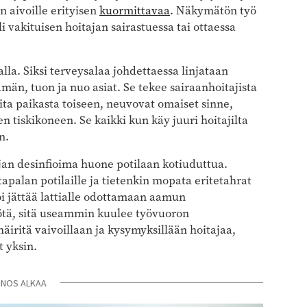
n aivoille erityisen
kuormittavaa
. Näkymätön työ
i vakituisen hoitajan sairastuessa tai ottaessa
la. Siksi terveysalaa johdettaessa linjataan
män, tuon ja nuo asiat. Se tekee sairaanhoitajista
oita paikasta toiseen, neuvovat omaiset sinne,
n tiskikoneen. Se kaikki kun käy juuri hoitajilta
n.
jan desinfioima huone potilaan kotiuduttua.
tapalan potilaille ja tietenkin mopata eritetahrat
oi jättää lattialle odottamaan aamun
tä, sitä useammin kuulee työvuoron
 häiritä vaivoillaan ja kysymyksillään hoitajaa,
t yksin.
INOS ALKAA