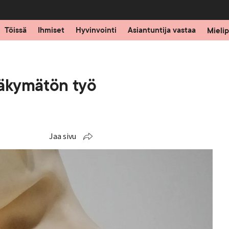
Töissä
Ihmiset
Hyvinvointi
Asiantuntija vastaa
Mielip
näkymätön työ
Jaa sivu