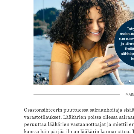
MAI
Osastonsihteerin puuttuessa sairaanhoitaja sisään
varastotilaukset. Lääkärien poissa ollessa sairaan
peruuttaa lääkärien vastaanottoajat ja miettii er
kanssa hän pärjää ilman lääkärin kannanottoa. T