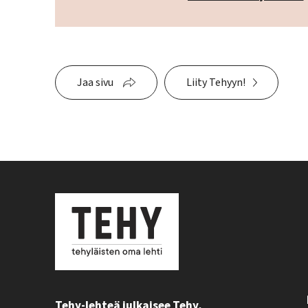
Jaa sivu
Liity Tehyyn!
Tehy-lehteä julkaisee Tehy,