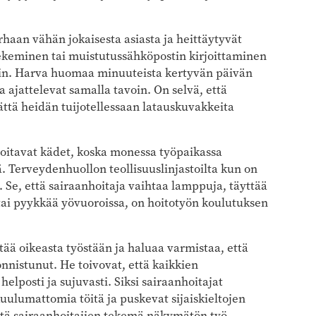
urhaan vähän jokaisesta asiasta ja heittäytyvät
tekeminen tai muistutussähköpostin kirjoittaminen
tin. Harva huomaa minuuteista kertyvän päivän
 ajattelevat samalla tavoin. On selvä, että
ättä heidän tuijotellessaan latauskuvakkeita
itavat kädet, koska monessa työpaikassa
iä. Terveydenhuollon teollisuuslinjastoilta kun on
n. Se, että sairaanhoitaja vaihtaa lamppuja, täyttää
 tai pyykkää yövuoroissa, on hoitotyön koulutuksen
tää oikeasta työstään ja haluaa varmistaa, että
nistunut. He toivovat, että kaikkien
lposti ja sujuvasti. Siksi sairaanhoitajat
uulumattomia töitä ja puskevat sijaiskieltojen
itä sairaanhoitajien tekemä näkymätön työ