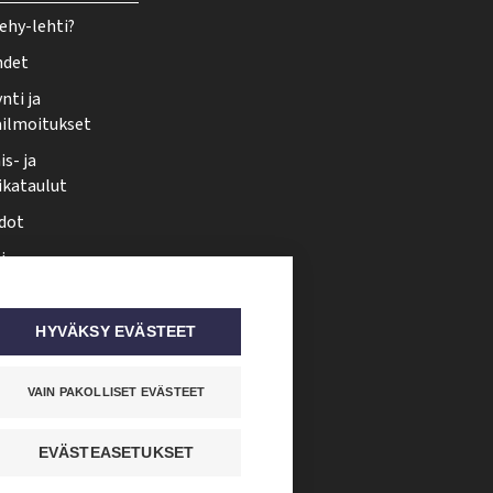
ehy-lehti?
hdet
nti ja
ailmoitukset
s- ja
ikataulut
dot
i
nmuutos
ti somessa
HYVÄKSY EVÄSTEET
VAIN PAKOLLISET EVÄSTEET
EVÄSTEASETUKSET