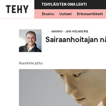
Hyppää
TEHYLÄISTEN OMA LEHTI
pääsisältöön
Etusivu
Uutiset
Erikoisartikkelit
KIRJOITTAJA
MAINIO – JAN HOLMBERG
Sairaanhoitajan 
Kuuntele juttu