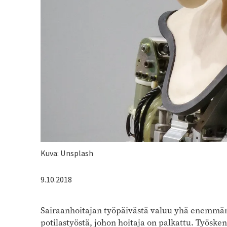
Kuvateksti
Kuva: Unsplash
9.10.2018
Sairaanhoitajan työpäivästä valuu yhä enemmä
potilastyöstä, johon hoitaja on palkattu. Työske