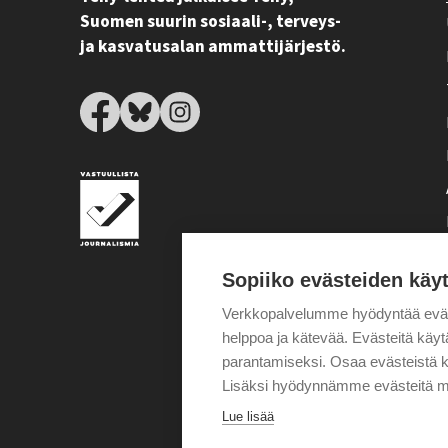
Suomen suurin sosiaali-, terveys-
ja kasvatusalan ammattijärjestö.
Sopiiko evästeiden käy
Verkkopalvelumme hyödyntää eväste
helppoa ja kätevää. Evästeitä kä
parantamiseksi. Osaa evästeistä k
Lisäksi hyödynnämme evästeitä m
Lue lisää