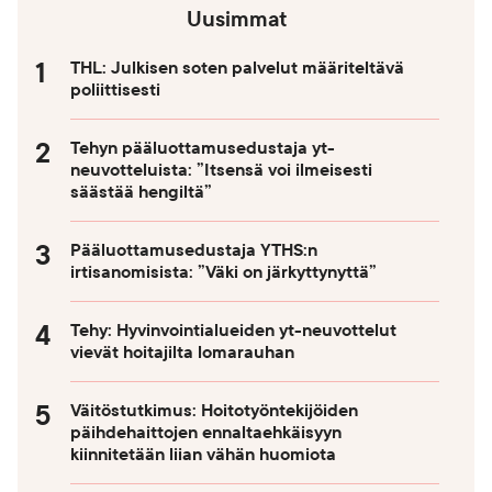
Uusimmat
THL: Julkisen soten palvelut määriteltävä
poliittisesti
Tehyn pääluottamusedustaja yt-
neuvotteluista: ”Itsensä voi ilmeisesti
säästää hengiltä”
Pääluottamusedustaja YTHS:n
irtisanomisista: ”Väki on järkyttynyttä”
Tehy: Hyvinvointialueiden yt-neuvottelut
vievät hoitajilta lomarauhan
Väitöstutkimus: Hoitotyöntekijöiden
päihdehaittojen ennaltaehkäisyyn
kiinnitetään liian vähän huomiota