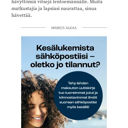
hävyttömiä vitsejä lentoemännälle. Muita
matkustajia ja lapsiasi naurattaa, sinua
hävettää.
MAINOS ALKAA