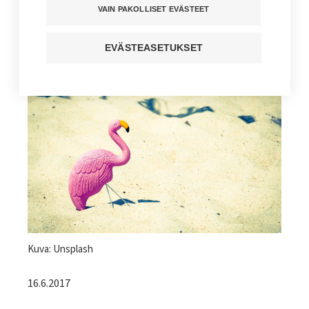
VAIN PAKOLLISET EVÄSTEET
Kuuntele juttu
EVÄSTEASETUKSET
Jaa sivu
Kuvateksti
Kuva: Unsplash
16.6.2017