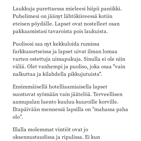
Laukkuja purettaessa mieleesi hiipii paniikki.
Puhelimesi on jäänyt lähtökiireessä kotiin
eteisen pöydälle. Lapset ovat nostelleet osan
pakkaamistasi tavaroista pois laukuista.
Puolisosi saa nyt kekkuloida rumissa
farkkusortseissa ja lapset uivat ilman lomaa
varten ostettuja uimapukuja. Sinulla ei ole niin
väliä. Olet vanhempi ja puoliso, joka osaa "vain
nalkuttaa ja kilahdella pikkujutuista".
Ensimmäisellä hotelliaamiaisella lapset
suostuvat syömään vain jäätelöä. Terveellisen
aamupalan luento kuuluu kuuroille korville.
Iltapäivään mennessä lapsilla on ”mahassa paha
olo”.
Illalla molemmat vintiöt ovat jo
oksennustaudissa ja ripulissa. Ei kun