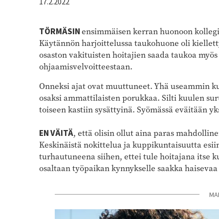
17.2.2022
TÖRMÄSIN
ensimmäisen kerran huonoon kollegia
Käytännön harjoittelussa taukohuone oli kiellett
osaston vakituisten hoitajien saada taukoa myös 
ohjaamisvelvoitteestaan.
Onneksi ajat ovat muuttuneet. Yhä useammin kuu
osaksi ammattilaisten porukkaa. Silti kuulen suru
toiseen kastiin sysättyinä. Syömässä eväitään yk
EN VÄITÄ
, että olisin ollut aina paras mahdollin
Keskinäistä nokittelua ja kuppikuntaisuutta esii
turhautuneena siihen, ettei tule hoitajana itse
osaltaan työpaikan kynnykselle saakka haisevaa 
MA