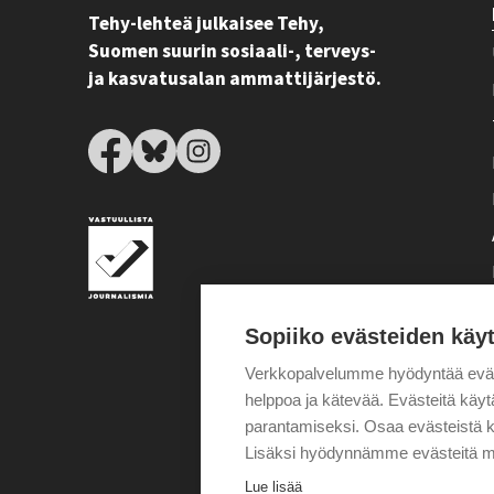
Tehy-lehteä julkaisee Tehy,
Suomen suurin sosiaali-, terveys-
ja kasvatusalan ammattijärjestö.
Sopiiko evästeiden käy
Verkkopalvelumme hyödyntää eväste
helppoa ja kätevää. Evästeitä kä
parantamiseksi. Osaa evästeistä k
Lisäksi hyödynnämme evästeitä m
Lue lisää