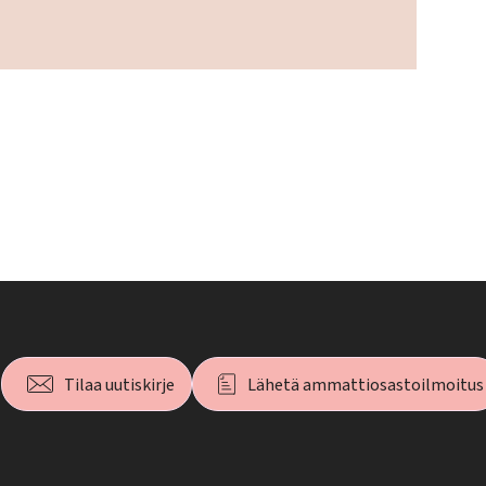
Tilaa uutiskirje
Lähetä ammattiosastoilmoitus
T