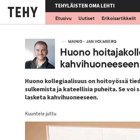
Hyppää
TEHYLÄISTEN OMA LEHTI
pääsisältöön
Etusivu
Uutiset
Erikoisartikkelit
KIRJOITTAJA
MAINIO – JAN HOLMBERG
Huono hoitajakolle
kahvihuoneeseen
Huono kollegiaalisuus on hoitoyössä tie
sulkemista ja kateellisia puheita. Se voi 
lasketa kahvihuoneeseen.
Kuuntele juttu