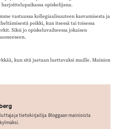
 harjoittelupaikassa opiskelijana.
mme vastuussa kollegiaalisuuteen kasvamisesta ja
eltämisestä poikki, kun itsessä tai toisessa
kit. Siksi jo opiskeluvaiheessa jokaisen
ihuoneeseen.
kkää, kun sitä jaetaan luettavaksi muille. Mainion
mberg
uttaja ja tietokirjailija. Bloggaan mainioista
 kylmäksi.