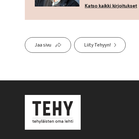
Katso kaikki kirjoitukset
Jaa sivu
Liity Tehyyn!