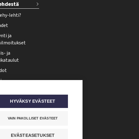
lehdestä
ehy-lehti?
hdet
nti ja
ailmoitukset
s- ja
ikataulut
dot
i
nmuutos
ti somessa
HYVÄKSY EVÄSTEET
VAIN PAKOLLISET EVÄSTEET
EVÄSTEASETUKSET