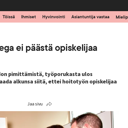
Töissä
Ihmiset
Hyvinvointi
Asiantuntija vastaa
Mielip
ga ei päästä opiskelijaa
don pimittämistä, työporukasta ulos
saada alkunsa siitä, ettei hoitotyön opiskelijaa
Jaa sivu