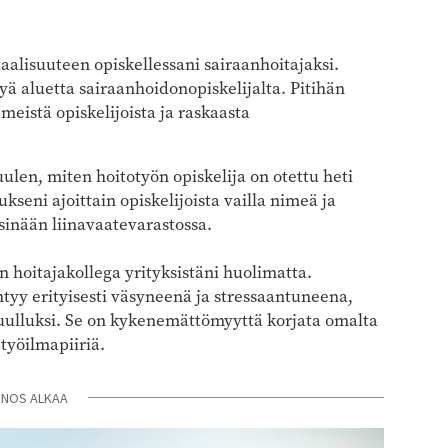
alisuuteen opiskellessani sairaanhoitajaksi.
yä aluetta sairaanhoidonopiskelijalta. Pitihän
meistä opiskelijoista ja raskaasta
len, miten hoitotyön opiskelija on otettu heti
kseni ajoittain opiskelijoista vailla nimeä ja
sinään liinavaatevarastossa.
en hoitajakollega yrityksistäni huolimatta.
ntyy erityisesti väsyneenä ja stressaantuneena,
 kuulluksi. Se on kykenemättömyyttä korjata omalta
työilmapiiriä.
INOS ALKAA