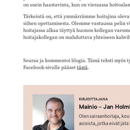
on usein haastavinta, kun on vieraassa hoitoalan
Tärkeintä on, että ymmärrämme hoitajina oleva
siihen opettamisesta. Olemme vastuussa pelin vih
hoitajassa alkaa täyttyä huonon kollegan varomer
hoitajakollegan on mahduttava yhteiseen kahv
Seuraa ja kommentoi blogia. Tämä teksti myös ty
Facebook-sivulle pääset
tästä
.
KIRJOITTAJANA
Mainio – Jan Hol
Olen sairaanhoitaja, koul
asioista, jotka eivät jätä