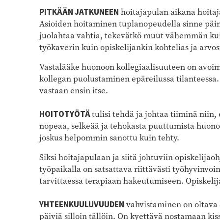
PITKÄÄN JATKUNEEN
hoitajapulan aikana hoitaja
Asioiden hoitaminen tuplanopeudella sinne päin 
juolahtaa vahtia, tekevätkö muut vähemmän kuin
työkaverin kuin opiskelijankin kohtelias ja arv
Vastalääke huonoon kollegiaalisuuteen on avoim
kollegan puolustaminen epäreilussa tilanteessa.
vastaan ensin itse.
HOITOTYÖTÄ
tulisi tehdä ja johtaa tiiminä niin,
nopeaa, selkeää ja tehokasta puuttumista huonoo
joskus helpommin sanottu kuin tehty.
Siksi hoitajapulaan ja siitä johtuviin opiskelijao
työpaikalla on satsattava riittävästi työhyvinvo
tarvittaessa terapiaan hakeutumiseen. Opiskelij
YHTEENKUULUVUUDEN
vahvistaminen on oltava os
päiviä silloin tällöin. On kyettävä nostamaan ki