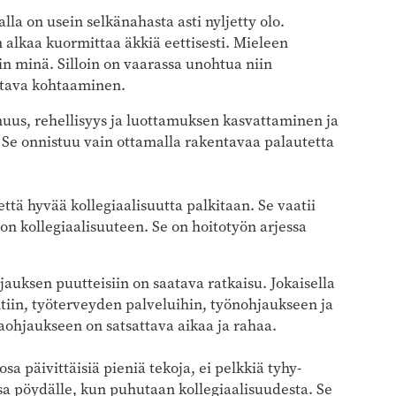
lla on usein selkänahasta asti nyljetty olo.
alkaa kuormittaa äkkiä eettisesti. Mieleen
 minä. Silloin on vaarassa unohtua niin
ostava kohtaaminen.
uus, rehellisyys ja luottamuksen kasvattaminen ja
 Se onnistuu vain ottamalla rakentavaa palautetta
 että hyvää kollegiaalisuutta palkitaan. Se vaatii
n kollegiaalisuuteen. Se on hoitotyön arjessa
hjauksen puutteisiin on saatava ratkaisu. Jokaisella
intiin, työterveyden palveluihin, työnohjaukseen ja
aohjaukseen on satsattava aikaa ja rahaa.
a päivittäisiä pieniä tekoja, ei pelkkiä tyhy-
ssa pöydälle, kun puhutaan kollegiaalisuudesta. Se