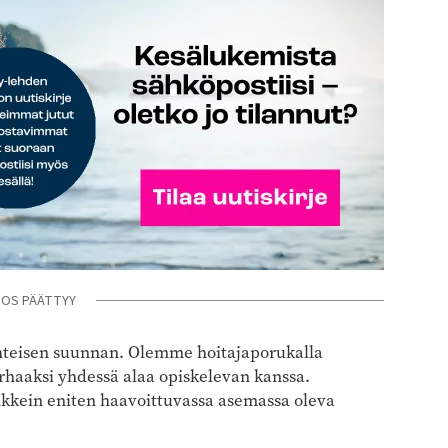
NOS PÄÄTTYY
yhteisen suunnan. Olemme hoitajaporukalla
rhaaksi yhdessä alaa opiskelevan kanssa.
aikkein eniten haavoittuvassa asemassa oleva