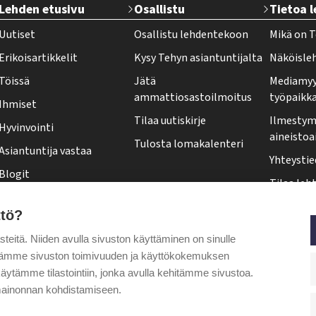
Lehden etusivu
Osallistu
Tietoa 
e
Uutiset
Osallistu lehdentekoon
Mikä on T
h
Erikoisartikkelit
Kysy Tehyn asiantuntijalta
Näköisle
y
Töissä
Jätä
Mediamyy
-
ammattiosastoilmoitus
työpaikk
Ihmiset
l
Tilaa uutiskirje
Ilmestymi
Hyvinvointi
e
aineistoa
Tulosta lomakalenteri
Asiantuntija vastaa
h
Yhteystie
Blogit
t
Tilaa leht
Kolumnit
i
Osoittee
ttö?
Pääkirjoitus
f
Tehy-leh
itä. Niiden avulla sivuston käyttäminen on sinulle
o
Puheenjohtajalta
ytämme sivuston toimivuuden ja käyttökokemuksen
o
äytämme tilastointiin, jonka avulla kehitämme sivustoa.
t
ainonnan kohdistamiseen.
e