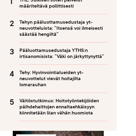
THL: Julkisen soten palvelut
määriteltävä poliittisesti
Tehyn pääluottamusedustaja yt-
neuvotteluista: ”Itsensä voi ilmeisesti
säästää hengiltä”
Pääluottamusedustaja YTHS:n
irtisanomisista: ”Väki on järkyttynyttä”
Tehy: Hyvinvointialueiden yt-
neuvottelut vievät hoitajilta
lomarauhan
Väitöstutkimus: Hoitotyöntekijöiden
päihdehaittojen ennaltaehkäisyyn
kiinnitetään liian vähän huomiota