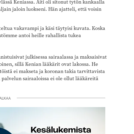
ässä Keniassa. Äiti oli sitonut tytön kankaalla
jain jaloin luokseni. Hän ajatteli, että voisin
teltua vakavampi ja käsi täytyisi kuvata. Koska
estömme antoi heille rahallista tukea
istuisivat julkisessa sairaalassa ja maksaisivat
oinen, sillä Kenian lääkärit ovat lakossa. He
töistä ei makseta ja koronan takia tarvittavista
palvelun sairaaloissa ei ole ollut lääkäreitä
ALKAA