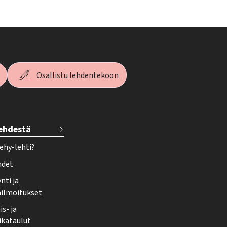
Osallistu lehdentekoon
lehdestä
ehy-lehti?
hdet
nti ja
ailmoitukset
s- ja
ikataulut