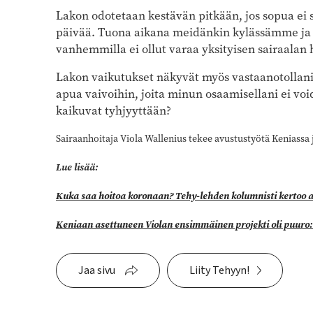
Lakon odotetaan kestävän pitkään, jos sopua ei 
päivää. Tuona aikana meidänkin kylässämme ja lä
vanhemmilla ei ollut varaa yksityisen sairaalan 
Lakon vaikutukset näkyvät myös vastaanotollani.
apua vaivoihin, joita minun osaamisellani ei voi
kaikuvat tyhjyyttään?
Sairaanhoitaja Viola Wallenius tekee avustustyötä Keniassa 
Lue lisää:
Kuka saa hoitoa koronaan? Tehy-lehden kolumnisti kertoo 
Keniaan asettuneen Violan ensimmäinen projekti oli puuro: 
Jaa sivu
Liity Tehyyn!