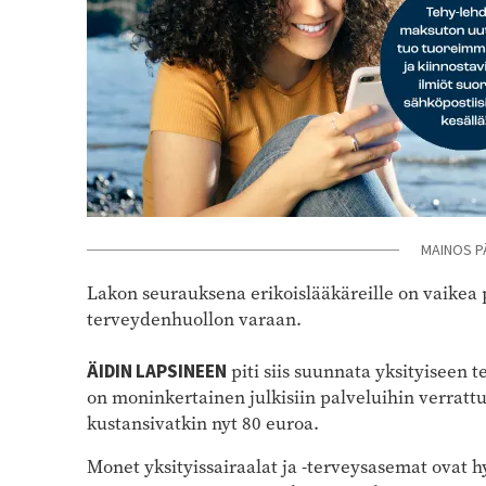
MAINOS P
Lakon seurauksena erikoislääkäreille on vaikea pä
terveydenhuollon varaan.
ÄIDIN LAPSINEEN
piti siis suunnata yksityiseen 
on moninkertainen julkisiin palveluihin verrat
kustansivatkin nyt 80 euroa.
Monet yksityissairaalat ja -terveysasemat ovat h