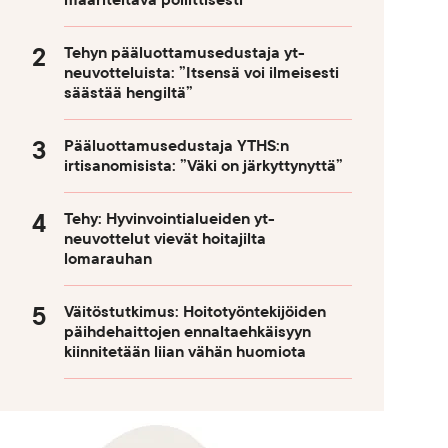
määriteltävä poliittisesti
Tehyn pääluottamusedustaja yt-
neuvotteluista: ”Itsensä voi ilmeisesti
säästää hengiltä”
Pääluottamusedustaja YTHS:n
irtisanomisista: ”Väki on järkyttynyttä”
Tehy: Hyvinvointialueiden yt-
neuvottelut vievät hoitajilta
lomarauhan
Väitöstutkimus: Hoitotyöntekijöiden
päihdehaittojen ennaltaehkäisyyn
kiinnitetään liian vähän huomiota