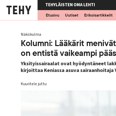
Hyppää
TEHYLÄISTEN OMA LEHTI
pääsisältöön
Etusivu
Uutiset
Erikoisartikkelit
Näkökulma
Kolumni: Lääkärit menivä
on entistä vaikeampi pää
Yksityissairaalat ovat hyödyntäneet lakk
kirjoittaa Keniassa asuva sairaanhoitaja 
Kuuntele juttu