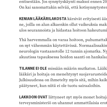
entisestään. Jos synnytyskäynti maksoi ennen 20
On kai sanomattakin selvää, että kotisynnytysten
KENIAN LÄÄKÄRILAKOSTA
kärsivät erityisesti ä
ne, joilla on alun alkaenkin ollut vaikeuksia ma
ulos seurannoista ja hidastaa hoitoon hakeutumi
Yhä harvemmalla on varaa hoitoon, puhumattakaan
on nyt vähemmän käytettävissä. Normaalissakin 
neurologin vastaanotolle 12 tunnin ajomatka. Ny
akuutissa tapauksessa hoidon saanti on hankalaa 
TILANNE EI OLE
missään määrin mutkaton. Lääkä
lääkäri ja hoitaja on menehtynyt suojavarusteide
Julkisuudessa on ihmetelty myös sitä, mihin kaikk
päätyneet, kun niitä ei ole tuotu sairaaloihin.
LAKKOON OVAT
liittyneet nyt myös monet hoitaj
terveysministeriö on uhannut ammattilaisia erot