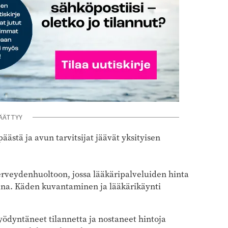
ÄÄTTYY
ästä ja avun tarvitsijat jäävät yksityisen
terveydenhuoltoon, jossa lääkäripalveluiden hinta
tuna. Käden kuvantaminen ja lääkärikäynti
yödyntäneet tilannetta ja nostaneet hintoja