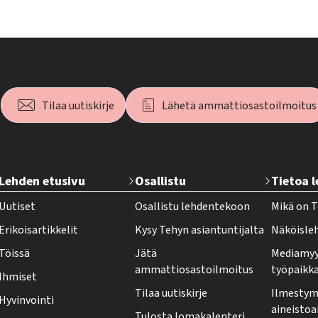
Tilaa uutiskirje
Lähetä ammattiosastoilmoitus
T
Lehden etusivu
Osallistu
Tietoa 
e
Uutiset
Osallistu lehdentekoon
Mikä on T
h
Erikoisartikkelit
Kysy Tehyn asiantuntijalta
Näköisle
y
Töissä
Jätä
Mediamyy
-
ammattiosastoilmoitus
työpaikk
Ihmiset
l
Tilaa uutiskirje
Ilmestymi
Hyvinvointi
e
aineistoa
Tulosta lomakalenteri