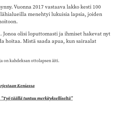
synny. Vuonna 2017 vastaava lakko kesti 100
hialueilla menehtyi lukuisia lapsia, joiden
hoitoon.
 Jonoa olisi loputtomasti ja ihmiset hakevat nyt
da hoitaa. Mistä saada apua, kun sairaalat
ja on kahdeksan ottolapsen äiti.
arjestaan Keniassa
”Työ täällä tuntuu merkitykselliseltä”