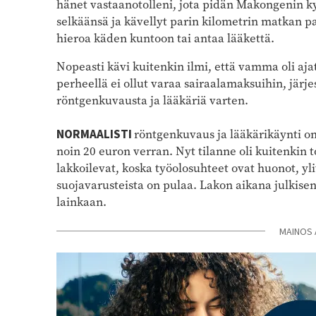
hänet vastaanotolleni, jota pidän Makongenin kyl
selkäänsä ja kävellyt parin kilometrin matkan pal
hieroa käden kuntoon tai antaa lääkettä.
Nopeasti kävi kuitenkin ilmi, että vamma oli aja
perheellä ei ollut varaa sairaalamaksuihin, järj
röntgenkuvausta ja lääkäriä varten.
NORMAALISTI
röntgenkuvaus ja lääkärikäynti onn
noin 20 euron verran. Nyt tilanne oli kuitenkin t
lakkoilevat, koska työolosuhteet ovat huonot, yli
suojavarusteista on pulaa. Lakon aikana julkisen 
lainkaan.
MAINOS 