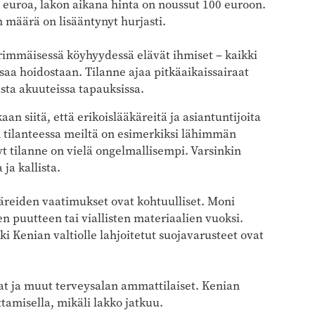
 euroa, lakon aikana hinta on noussut 100 euroon.
 määrä on lisääntynyt hurjasti.
ärimmäisessä köyhyydessä elävät ihmiset – kaikki
ksaa hoidostaan. Tilanne ajaa pitkäaikaissairaat
sta akuuteissa tapauksissa.
 siitä, että erikoislääkäreitä ja asiantuntijoita
tilanteessa meiltä on esimerkiksi lähimmän
t tilanne on vielä ongelmallisempi. Varsinkin
ja kallista.
reiden vaatimukset ovat kohtuulliset. Moni
n puutteen tai viallisten materiaalien vuoksi.
i Kenian valtiolle lahjoitetut suojavarusteet ovat
at ja muut terveysalan ammattilaiset. Kenian
tamisella, mikäli lakko jatkuu.