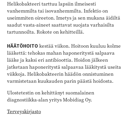
Helikobakteeri tarttuu lapsiin ilmeisesti
vanhemmilta tai isovanhemmilta. Infektio on
useimmiten oireeton. Imetys ja sen mukana äidiltä
saadut vasta-aineet saattavat suojata varhaisilta
tartunnoilta. Rokote on kehitteillä.
HÄÄTÖHOITO
kestää viikon. Hoitoon kuuluu kolme
lääkettä: tehokas mahan haponeritystä salpaava
lääke ja kaksi eri antibioottia. Hoidon jälkeen
jatketaan haponeritystä salpaavaa lääkitystä useita
viikkoja. Helikobakteerin häädön onnistuminen
varmistetaan kuukauden parin päästä hoidosta.
Ulostetestin on kehittänyt suomalainen
diagnostiikka-alan yritys Mobidiag Oy.
Terveyskirjasto