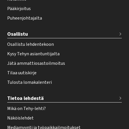
o
Pääkirjoitus
o
Puheenjohtajalta
t
e
Osallistu
r
Osallistu lehdentekoon
Kysy Tehyn asiantuntijalta
Jätä ammattiosastoilmoitus
Tilaa uutiskirje
Tulosta lomakalenteri
Tietoa lehdestä
Mikä on Tehy-lehti?
Näköislehdet
Mediamyynti ja työpaikkailmoitukset