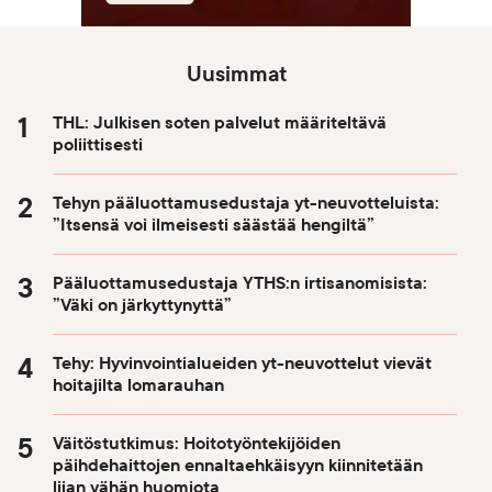
Uusimmat
THL: Julkisen soten palvelut määriteltävä
poliittisesti
Tehyn pääluottamusedustaja yt-neuvotteluista:
”Itsensä voi ilmeisesti säästää hengiltä”
Pääluottamusedustaja YTHS:n irtisanomisista:
”Väki on järkyttynyttä”
Tehy: Hyvinvointialueiden yt-neuvottelut vievät
hoitajilta lomarauhan
Väitöstutkimus: Hoitotyöntekijöiden
päihdehaittojen ennaltaehkäisyyn kiinnitetään
liian vähän huomiota