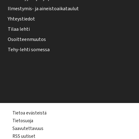
Ilmestymis- ja aineistoaikataulut
Yhteystiedot
Tilaa lehti
Osoitteenmuutos
Tehy-lehti somessa
T
Tietoa evästeistä
Tietosuoja
e
Saavutettavuus
h
RSS uutiset