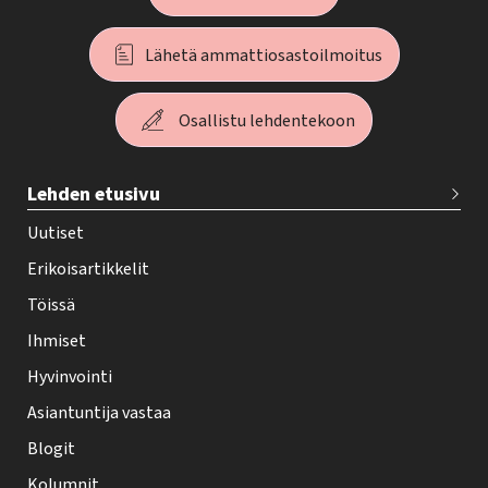
Lähetä ammattiosastoilmoitus
Osallistu lehdentekoon
T
Lehden etusivu
e
h
Uutiset
y
Erikoisartikkelit
-
Töissä
l
Ihmiset
e
Hyvinvointi
h
Asiantuntija vastaa
t
i
Blogit
f
Kolumnit