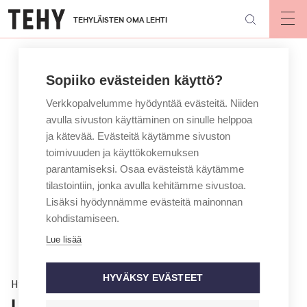
Hyppää
TEHYLÄISTEN OMA LEHTI
pääsisältöön
Op
mai
nav
Sopiiko evästeiden käyttö?
Verkkopalvelumme hyödyntää evästeitä. Niiden
avulla sivuston käyttäminen on sinulle helppoa
ja kätevää. Evästeitä käytämme sivuston
toimivuuden ja käyttökokemuksen
parantamiseksi. Osaa evästeistä käytämme
tilastointiin, jonka avulla kehitämme sivustoa.
Lisäksi hyödynnämme evästeitä mainonnan
kohdistamiseen.
Lue lisää
HYVÄKSY EVÄSTEET
Hyvinvointi
Uusi testi vähentää