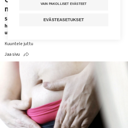
VAIN PAKOLLISET EVÄSTEET
mahatähystyksiä
Suomalainen yritys on kehittänyt testin, joka
EVÄSTEASETUKSET
havaitsee helikobakteerin lääkeresistenssin
ulostenäytteestä.
Kuuntele juttu
Jaa sivu