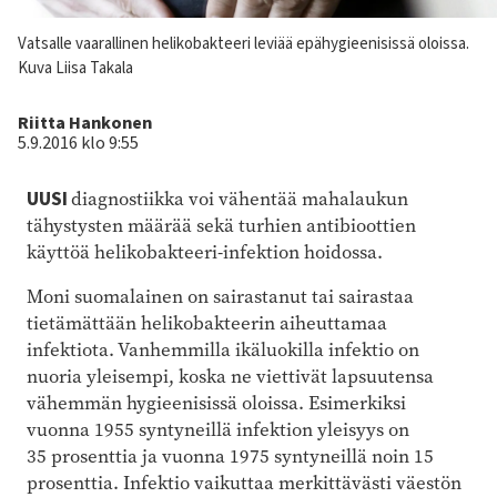
Kuvateksti
Vatsalle vaarallinen helikobakteeri leviää epähygieenisissä oloissa.
Kuva Liisa Takala
Kirjoittaja
Riitta Hankonen
5.9.2016 klo 9:55
UUSI
diagnostiikka voi vähentää mahalaukun
tähystysten määrää sekä turhien antibioottien
käyttöä helikobakteeri-infektion hoidossa.
Moni suomalainen on sairastanut tai sairastaa
tietämättään helikobakteerin aiheuttamaa
infektiota. Vanhemmilla ikäluokilla infektio on
nuoria yleisempi, koska ne viettivät lapsuutensa
vähemmän hygieenisissä oloissa. Esimerkiksi
vuonna 1955 syntyneillä infektion yleisyys on
35 prosenttia ja vuonna 1975 syntyneillä noin 15
prosenttia. Infektio vaikuttaa merkittävästi väestön