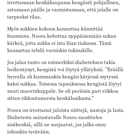
irrottamaan kenkäkaupassa kengästä pohjallisen,
astumaan päälle ja varmistamaan, että jalalle on
tarpeeksi tilaa.
Myös sukkien kokoon kannattaa kiinnittää
huomiota. Noora kehottaa nyppäisemään sukan
kärkeä, jotta sukka ei istu liian tiukassa. Tämä
kannattaa tehdä varsinkin tukisukille.
Jos jalan tunto on esimerkiksi diabeteksen takia
heikentynyt, kengistä voi löytyä yllätyksiä. ”Eräällä
herralla oli kummankin kengän kärjessä mytyssä
kaksi sukkaa. Toisessa tapauksessa kengästä löytyi
suuri muovinkappale. Se oli peräisin pari viikkoa
sitten rikkoutuneesta kenkälusikasta.”
Noora on irrottanut jaloista niittejä, nastoja ja lasia.
Diabetesta sairastavalle Noora suosittelee
sisäkenkiä, sillä ne suojaavat, jos jalka osuu
johonkin terävään.