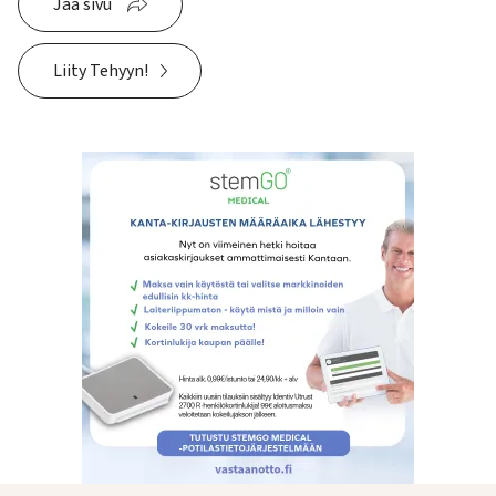
Jaa sivu
Liity Tehyyn!