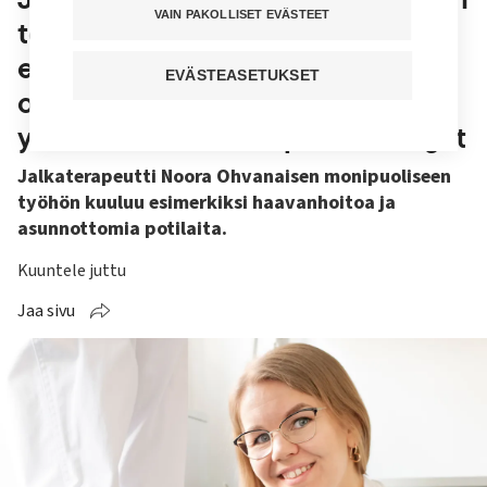
VAIN PAKOLLISET EVÄSTEET
tekee välillä salapoliisityötä
etsiessään syytä kivulle – joskus
EVÄSTEASETUKSET
ongelmien lähde on
yksinkertainen: liian pienet kengät
Jalkaterapeutti Noora Ohvanaisen monipuoliseen
työhön kuuluu esimerkiksi haavanhoitoa ja
asunnottomia potilaita.
Kuuntele juttu
Jaa sivu