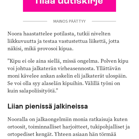
MAINOS PÄÄTTYY
Noora haastattelee potilasta, tutkii nivelten
liikkuvuutta ja testaa vastustettua liikettä, jotta
näkisi, mikä provosoi kipua.
”Kipu ei ole aina siellä, missä ongelma. Polven kipu
voi johtua jalkaterän virheasennosta. Yllättävän
moni kävelee ankan askelin eli jalkaterät ulospäin.
Se voi olla syy alaselän kipuihin. Välillä työni on
kuin salapoliisityötä.”
Liian pienissä jalkineissa
Nooralla on jalkaongelmiin monia ratkaisuja kuten
ortoosit, toiminnalliset harjoitteet, tukipohjalliset ja
ortopediset kengät. Yhteen asiaan hän törmää