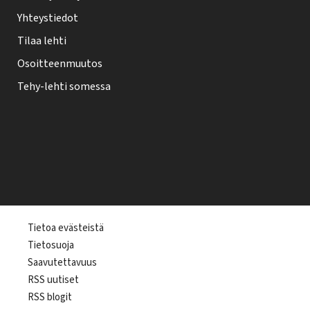
Yhteystiedot
Tilaa lehti
Osoitteenmuutos
Tehy-lehti somessa
T
Tietoa evästeistä
Tietosuoja
e
Saavutettavuus
h
RSS uutiset
y
RSS blogit
-