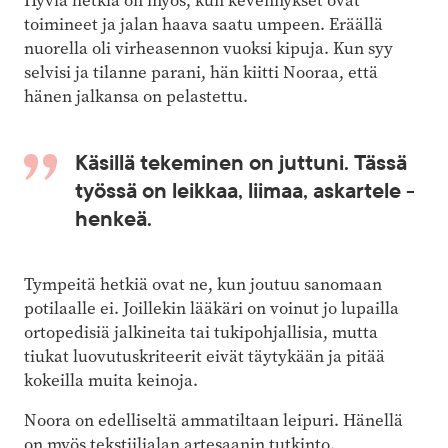
Hyviä hetkiä on myös, kun kevennykset ovat
toimineet ja jalan haava saatu umpeen. Eräällä
nuorella oli virheasennon vuoksi kipuja. Kun syy
selvisi ja tilanne parani, hän kiitti Nooraa, että
hänen jalkansa on pelastettu.
Käsillä tekeminen on juttuni. Tässä
työssä on leikkaa, liimaa, askartele -
henkeä.
Tympeitä hetkiä ovat ne, kun joutuu sanomaan
potilaalle ei. Joillekin lääkäri on voinut jo lupailla
ortopedisiä jalkineita tai tukipohjallisia, mutta
tiukat luovutuskriteerit eivät täytykään ja pitää
kokeilla muita keinoja.
Noora on edelliseltä ammatiltaan leipuri. Hänellä
on myös tekstiilialan artesaanin tutkinto.