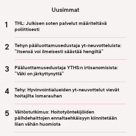
Uusimmat
THL: Julkisen soten palvelut määriteltävä
poliittisesti
Tehyn pääluottamusedustaja yt-neuvotteluista:
”Itsensä voi ilmeisesti säästää hengiltä”
Pääluottamusedustaja YTHS:n irtisanomisista:
”Väki on järkyttynyttä”
Tehy: Hyvinvointialueiden yt-neuvottelut vievät
hoitajilta lomarauhan
Väitöstutkimus: Hoitotyöntekijöiden
päihdehaittojen ennaltaehkäisyyn kiinnitetään
liian vähän huomiota