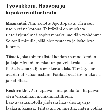
Työviikkoni: Haavoja ja
kipukonsultaatioita
Maanantai.
Niin sanottu Apotti-päivä. Olen sen
usein etänä kotona. Tehtäväni on muokata
tietojärjestelmää sopivammaksi meidän työhömme.
Se sopii minulle, sillä olen testaava ja kokeileva
luonne.
Tiistai.
Joka toinen tiistai hoidan asunnottomien
jalkoja Hietaniemenkadun palvelukeskuksessa.
Potilaissa on paljon ensikertalaisia. Tämä työ on
avartanut katsomustani. Potilaat ovat tosi mukavia
ja kiitollisia.
Keskiviikko.
Aamupäivä omia potilaita. Iltapäivän
olen Viiskulman moniammatillisella
haavavastaanotolla yhdessä haavahoitajan ja
lääkärin kanssa. Tehtäväni on miettiä, miten potilas