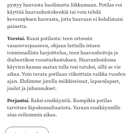
pystyy haavasta huolimatta liikkumaan. Potilas voi
käyttää haavanhoitokenkiä tai voin tehdä
kevennyksen huovasta, jotta haavaan ei kohdistuisi
painetta.
Torstai.
Kuusi potilasta: teen ortoosin
vasaravarpaaseen, ohjaan lattialla istuen
toiminnallista harjoittelua, teen haavanhoitoja ja
diabeetikon vuositarkastuksen. Haavanhoidossa
käyvien kanssa saatan tulla tosi tutuksi, sillä se vie
aikaa. Voin tavata potilaan viikoittain vaikka vuoden
ajan. Ehdimme jutella mökkireissut, lapsenlapset,
joulut ja juhannukset.
Perjantai.
Kaksi ensikäyntiä. Kumpikin potilas
tarvitsee kipukonsultaatiota. Varaan ensikäynnille
aina reilummin aikaa.