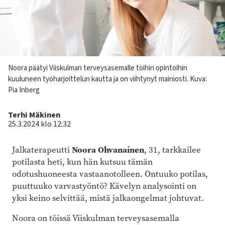
Kuvateksti
Noora päätyi Viiskulman terveysasemalle töihin opintoihin
kuuluneen työharjoittelun kautta ja on viihtynyt mainiosti.
Kuva:
Pia Inberg
Kirjoittaja
Terhi Mäkinen
25.3.2024 klo 12:32
Noora Ohvanainen
Jalkaterapeutti
, 31, tarkkailee
potilasta heti, kun hän kutsuu tämän
odotushuoneesta vastaanotolleen. Ontuuko potilas,
puuttuuko varvastyöntö? Kävelyn analysointi on
yksi keino selvittää, mistä jalkaongelmat johtuvat.
Noora on töissä Viiskulman terveysasemalla