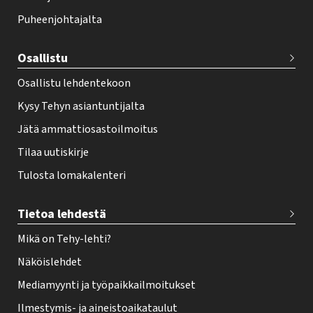
o
Puheenjohtajalta
t
e
Osallistu
r
Osallistu lehdentekoon
Kysy Tehyn asiantuntijalta
Jätä ammattiosastoilmoitus
Tilaa uutiskirje
Tulosta lomakalenteri
Tietoa lehdestä
Mikä on Tehy-lehti?
Näköislehdet
Mediamyynti ja työpaikkailmoitukset
Ilmestymis- ja aineistoaikataulut