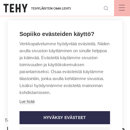
Hyppää
TEHYLÄISTEN OMA LEHTI
pääsisältöön
Op
mai
nav
Sopiiko evästeiden käyttö?
Verkkopalvelumme hyödyntää evästeitä. Niiden
avulla sivuston käyttäminen on sinulle helppoa
ja kätevää. Evästeitä käytämme sivuston
toimivuuden ja käyttökokemuksen
parantamiseksi. Osaa evästeistä käytämme
tilastointiin, jonka avulla kehitämme sivustoa.
Lisäksi hyödynnämme evästeitä mainonnan
kohdistamiseen.
Lue lisää
HYVÄKSY EVÄSTEET
Töissä
Jalkaterapeutti Noora Ohvanainen