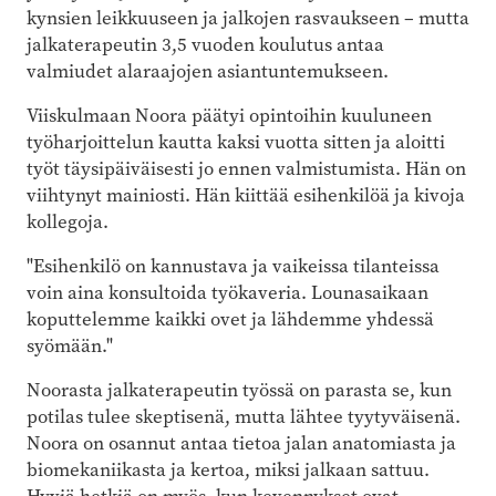
kynsien leikkuuseen ja jalkojen rasvaukseen – mutta
jalkaterapeutin 3,5 vuoden koulutus antaa
valmiudet alaraajojen asiantuntemukseen.
Viiskulmaan Noora päätyi opintoihin kuuluneen
työharjoittelun kautta kaksi vuotta sitten ja aloitti
työt täysipäiväisesti jo ennen valmistumista. Hän on
viihtynyt mainiosti. Hän kiittää esihenkilöä ja kivoja
kollegoja.
"Esihenkilö on kannustava ja vaikeissa tilanteissa
voin aina konsultoida työkaveria. Lounasaikaan
koputtelemme kaikki ovet ja lähdemme yhdessä
syömään."
Noorasta jalkaterapeutin työssä on parasta se, kun
potilas tulee skeptisenä, mutta lähtee tyytyväisenä.
Noora on osannut antaa tietoa jalan anatomiasta ja
biomekaniikasta ja kertoa, miksi jalkaan sattuu.