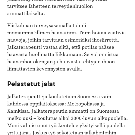
tarvitsee lähetteen terveydenhuollon
ammattilaiselta.
Viiskulman terveysasemalla toimii
moniammatillinen haavatiimi. Tiimi hoitaa vaativia
haavoja, joihin tarvitaan esimerkiksi ihosiirrettä.
Jalkaterapeutti vastaa siitä, että potilas pääsee
haavasta huolimatta liikkumaan. Se voi onnistua
haavanhoitokengän ja huovasta tehtyjen ihoon
liimattavien kevennysten avulla.
Pelastetut jalat
Jalkaterapeutteja koulutetaan Suomessa vain
kahdessa oppilaitoksessa: Metropoliassa ja
Xamkissa. Jalkaterapeutin ammatti on Suomessa
melko uusi – koulutus alkoi 2000-luvun alkupuolella.
Moni valmistunut työskentelee yksityisellä puolella
yrittäjänä. Joskus työ sekoitetaan jalkahoitoihin –