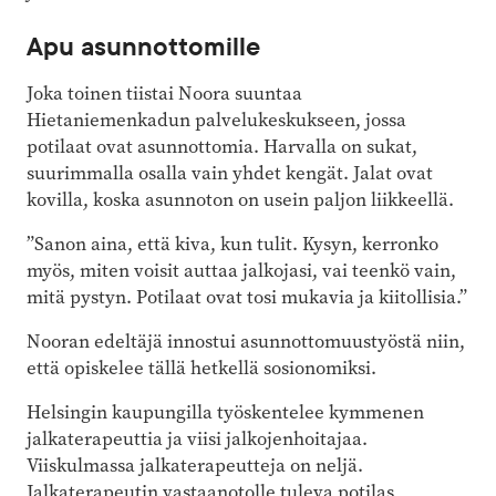
Apu asunnottomille
Joka toinen tiistai Noora suuntaa
Hietaniemenkadun palvelukeskukseen, jossa
potilaat ovat asunnottomia. Harvalla on sukat,
suurimmalla osalla vain yhdet kengät. Jalat ovat
kovilla, koska asunnoton on usein paljon liikkeellä.
”Sanon aina, että kiva, kun tulit. Kysyn, kerronko
myös, miten voisit auttaa jalkojasi, vai teenkö vain,
mitä pystyn. Potilaat ovat tosi mukavia ja kiitollisia.”
Nooran edeltäjä innostui asunnottomuustyöstä niin,
että opiskelee tällä hetkellä sosionomiksi.
Helsingin kaupungilla työskentelee kymmenen
jalkaterapeuttia ja viisi jalkojenhoitajaa.
Viiskulmassa jalkaterapeutteja on neljä.
Jalkaterapeutin vastaanotolle tuleva potilas