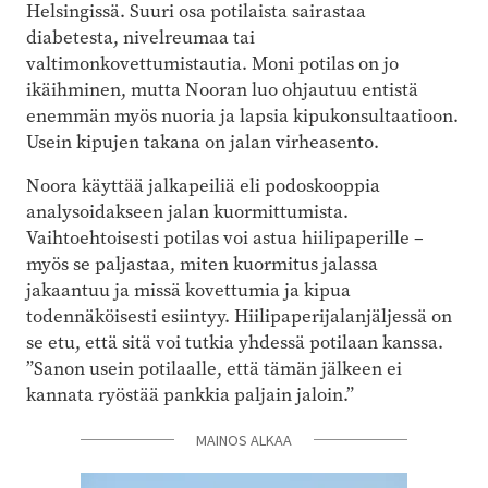
Helsingissä. Suuri osa potilaista sairastaa
diabetesta, nivelreumaa tai
valtimonkovettumistautia. Moni potilas on jo
ikäihminen, mutta Nooran luo ohjautuu entistä
enemmän myös nuoria ja lapsia kipukonsultaatioon.
Usein kipujen takana on jalan virheasento.
Noora käyttää jalkapeiliä eli podoskooppia
analysoidakseen jalan kuormittumista.
Vaihtoehtoisesti potilas voi astua hiilipaperille –
myös se paljastaa, miten kuormitus jalassa
jakaantuu ja missä kovettumia ja kipua
todennäköisesti esiintyy. Hiilipaperijalanjäljessä on
se etu, että sitä voi tutkia yhdessä potilaan kanssa.
”Sanon usein potilaalle, että tämän jälkeen ei
kannata ryöstää pankkia paljain jaloin.”
MAINOS ALKAA