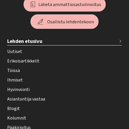
Lähetä ammattiosastoilmoitus
Osallistu lehdentekoon
T
Lehden etusivu
e
h
Uutiset
y
Erikoisartikkelit
-
Töissä
l
Ihmiset
e
Hyvinvointi
h
Asiantuntija vastaa
t
i
Blogit
f
Kolumnit
o
Pääkirjoitus