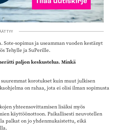
ÄÄTTYY
sia. Sote-sopimus ja useamman vuoden kestänyt
s Tehylle ja SuPerille.
herätti paljon keskustelua. Minkä
at suuremmat korotukset kuin muut julkisen
kaohjelma on rahaa, jota ei olisi ilman sopimusta
kojen yhteensovittamisen lisäksi myös
ien käyttöönottoon. Paikallisesti neuvotellen
lla palkat on jo yhdenmukaistettu, eikä
lla.