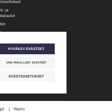
ailmoitukset
s- ja
ikataulut
dot
i
nmuutos
ti somessa
HYVÄKSY EVÄSTEET
VAIN PAKOLLISET EVÄSTEET
EVÄSTEASETUKSET
git
Ylläpito