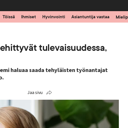
Töissä
Ihmiset
Hyvinvointi
Asiantuntija vastaa
Mielip
kehittyvät tulevaisuudessa,
iemi haluaa saada tehyläisten työnantajat
o.
Jaa sivu