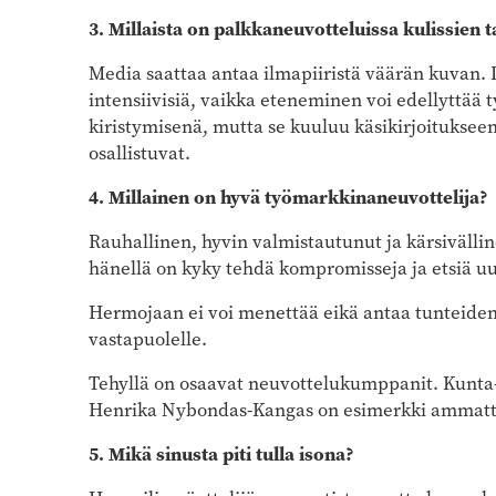
3. Millaista on palkkaneuvotteluissa kulissien 
Media saattaa antaa ilmapiiristä väärän kuvan. I
intensiivisiä, vaikka eteneminen voi edellyttää
kiristymisenä, mutta se kuuluu käsikirjoitukse
osallistuvat.
4. Millainen on hyvä työmarkkinaneuvottelija?
Rauhallinen, hyvin valmistautunut ja kärsivällin
hänellä on kyky tehdä kompromisseja ja etsiä uu
Hermojaan ei voi menettää eikä antaa tunteiden v
vastapuolelle.
Tehyllä on osaavat neuvottelukumppanit. Kunta-
Henrika Nybondas-Kangas on esimerkki ammatti
5. Mikä sinusta piti tulla isona?