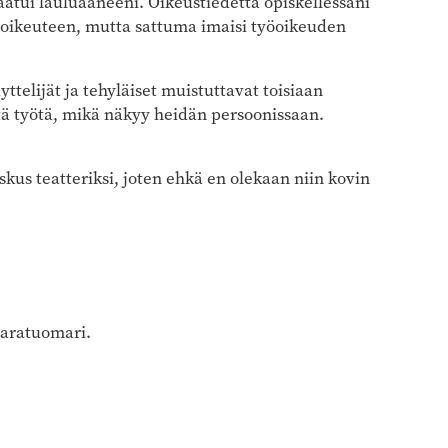
atui lauluääneeni. Oikeustiedettä opiskellessani
 oikeuteen, mutta sattuma imaisi työoikeuden
ttelijät ja tehyläiset muistuttavat toisiaan
tä työtä, mikä näkyy heidän persoonissaan.
us teatteriksi, joten ehkä en olekaan niin kovin
vara­tuomari.