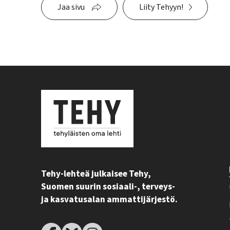
Jaa sivu
Liity Tehyyn!
Tehy-lehteä julkaisee Tehy,
Suomen suurin sosiaali-, terveys-
ja kasvatusalan ammattijärjestö.