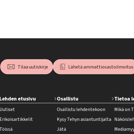
Tilaa uutiskirje
Lähetä ammattiosastoilmoitus
T
Lehden etusivu
Osallistu
Tietoa 
e
Uutiset
Osallistu lehdentekoon
Mikä on T
h
Erikoisartikkelit
Kysy Tehyn asiantuntijalta
Näköisle
y
Töissä
Jätä
Mediamyy
-