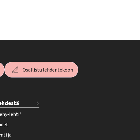
Osallistu lehdentekoon
lehdestä
ehy-lehti?
hdet
nti ja