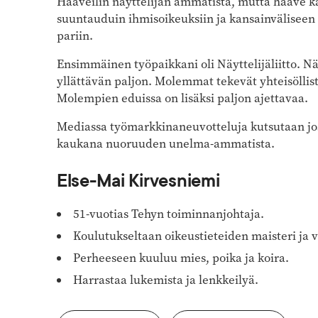
Haaveilin näyttelijän ammatista, mutta haave ka
suuntauduin ihmisoikeuksiin ja kansainväliseen
pariin.
Ensimmäinen työpaikkani oli Näyttelijäliitto. Näy
yllättävän paljon. Molemmat tekevät yhteisöllis
Molem­pien eduissa on lisäksi paljon ajettavaa.
Mediassa työmarkkinaneuvotteluja kutsutaan josk
kaukana nuoruuden unelma-ammatista.
Else-Mai Kirvesniemi
51-vuotias Tehyn toiminnan­johtaja.
Koulutukseltaan oikeus­tieteiden maisteri ja 
Perheeseen kuuluu mies, poika ja koira.
Harrastaa lukemista ja lenkkeilyä.