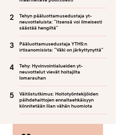
määriteltävä poliittisesti
Tehyn pääluottamusedustaja yt-
neuvotteluista: ”Itsensä voi ilmeisesti
säästää hengiltä”
Pääluottamusedustaja YTHS:n
irtisanomisista: ”Väki on järkyttynyttä”
Tehy: Hyvinvointialueiden yt-
neuvottelut vievät hoitajilta
lomarauhan
Väitöstutkimus: Hoitotyöntekijöiden
päihdehaittojen ennaltaehkäisyyn
kiinnitetään liian vähän huomiota