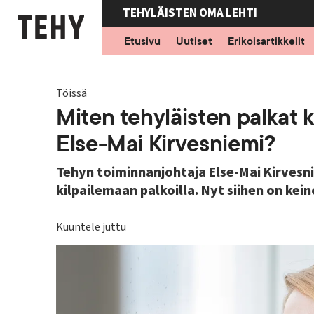
Hyppää
TEHYLÄISTEN OMA LEHTI
pääsisältöön
Etusivu
Uutiset
Erikoisartikkelit
Töissä
Miten tehyläisten palkat 
Else-Mai Kirvesniemi?
Tehyn toiminnanjohtaja Else-Mai Kirvesn
kilpailemaan palkoilla. Nyt siihen on kein
Kuuntele juttu