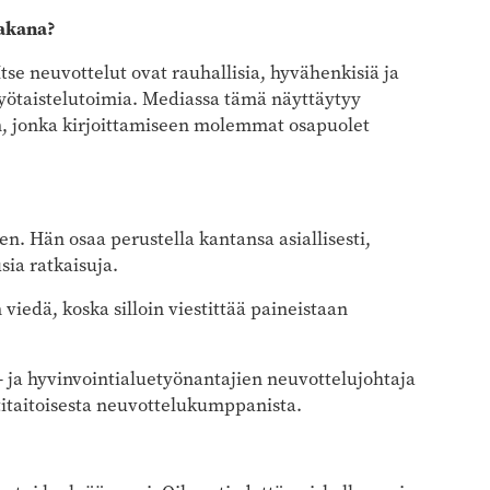
takana?
tse neuvottelut ovat rauhallisia, hyvähenkisiä ja
 työtaistelutoimia. Mediassa tämä näyttäytyy
en, jonka kirjoittamiseen molemmat osapuolet
en. Hän osaa perustella kantansa asiallisesti,
sia ratkaisuja.
iedä, koska silloin viestittää paineistaan
 ja hyvinvointialuetyönantajien neuvottelujohtaja
taitoisesta neuvottelukumppanista.