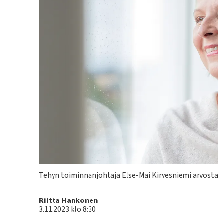
Kuvateksti
Tehyn toiminnanjohtaja Else-Mai Kirvesniemi arvos
Kirjoittaja
Riitta Hankonen
3.11.2023 klo 8:30