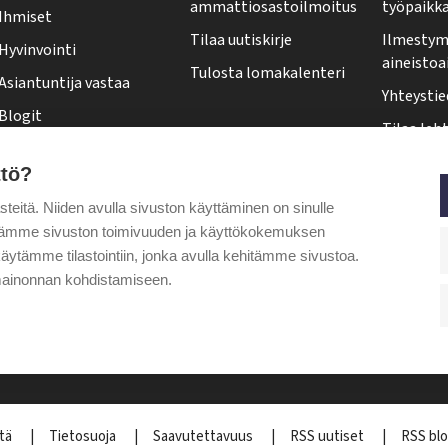
ammattiosastoilmoitus
työpaikk
Ihmiset
l
Tilaa uutiskirje
Ilmestymi
Hyvinvointi
e
aineistoa
Tulosta lomakalenteri
Asiantuntija vastaa
h
Yhteystie
Blogit
t
Tilaa leht
Kolumnit
i
Osoittee
ttö?
Pääkirjoitus
f
Tehy-leh
itä. Niiden avulla sivuston käyttäminen on sinulle
o
Puheenjohtajalta
ytämme sivuston toimivuuden ja käyttökokemuksen
o
äytämme tilastointiin, jonka avulla kehitämme sivustoa.
t
ainonnan kohdistamiseen.
e
r
stä
Tietosuoja
Saavutettavuus
RSS uutiset
RSS blo