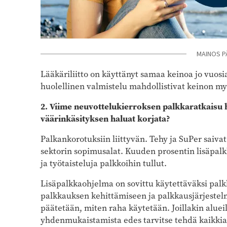
MAINOS P
Lääkäriliitto on käyttänyt samaa keinoa jo vuo
huolellinen valmistelu mahdollistivat keinon myö
2. Viime neuvottelukierroksen palkkaratkaisu 
väärinkäsityksen haluat korjata?
Palkankorotuksiin liittyvän. Tehy ja SuPer saiv
sektorin sopimusalat. Kuuden prosentin lisäpalk
ja työtaisteluja palkkoihin tullut.
Lisäpalkkaohjelma on sovittu käytettäväksi palk
palkkauksen kehittämiseen ja palkkausjärjestelm
päätetään, miten raha käytetään. Joillakin aluei
yhdenmukaistamista edes tarvitse tehdä kaikkia