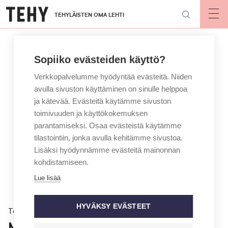
Hyppää
TEHYLÄISTEN OMA LEHTI
pääsisältöön
Op
mai
nav
Sopiiko evästeiden käyttö?
Verkkopalvelumme hyödyntää evästeitä. Niiden
avulla sivuston käyttäminen on sinulle helppoa
ja kätevää. Evästeitä käytämme sivuston
toimivuuden ja käyttökokemuksen
parantamiseksi. Osaa evästeistä käytämme
tilastointiin, jonka avulla kehitämme sivustoa.
Lisäksi hyödynnämme evästeitä mainonnan
kohdistamiseen.
Lue lisää
HYVÄKSY EVÄSTEET
Töissä
Miten voi puuttua omaisten