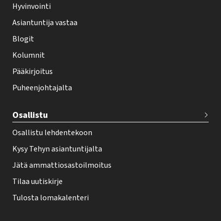
Hyvinvointi
h
Asiantuntija vastaa
t
i
Blogit
f
Kolumnit
o
Pääkirjoitus
o
Puheenjohtajalta
t
e
Osallistu
r
Osallistu lehdentekoon
Kysy Tehyn asiantuntijalta
Jätä ammattiosastoilmoitus
Tilaa uutiskirje
Tulosta lomakalenteri