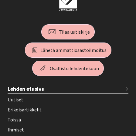
Tilaa uutiskirje
Lähetä ammattiosastoilmoitus
Osallistu lehdentekoon
T
Lehden etusivu
e
h
Uutiset
y
Erikoisartikkelit
-
Töissä
l
Ihmiset
e