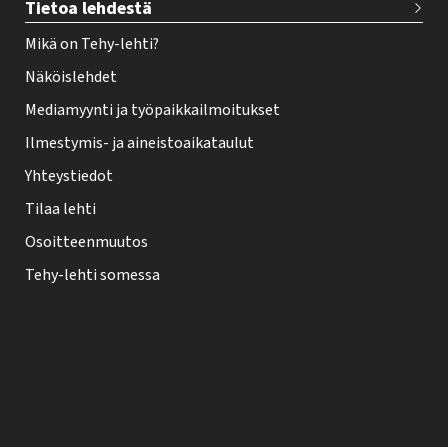
Tietoa lehdestä
Mikä on Tehy-lehti?
Näköislehdet
Mediamyynti ja työpaikkailmoitukset
Ilmestymis- ja aineistoaikataulut
Yhteystiedot
Tilaa lehti
Osoitteenmuutos
Tehy-lehti somessa