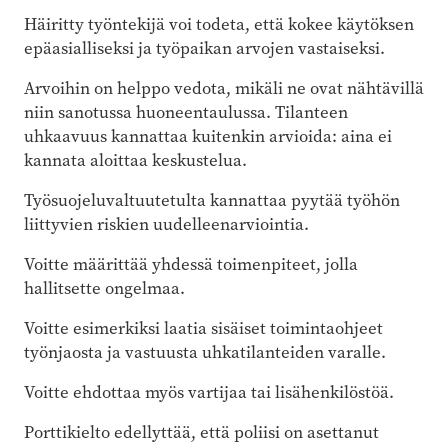
Häiritty työntekijä voi todeta, että kokee käytöksen
epäasialliseksi ja työpaikan arvojen vastaiseksi.
Arvoihin on helppo vedota, mikäli ne ovat nähtävillä
niin sanotussa huoneentaulussa. Tilanteen
uhkaavuus kannattaa kuitenkin arvioida: aina ei
kannata aloittaa keskustelua.
Työsuojeluvaltuutetulta kannattaa pyytää työhön
liittyvien riskien uudelleenarviointia.
Voitte määrittää yhdessä toimenpiteet, jolla
hallitsette ongelmaa.
Voitte esimerkiksi laatia sisäiset toimintaohjeet
työnjaosta ja vastuusta uhkatilanteiden varalle.
Voitte ehdottaa myös vartijaa tai lisähenkilöstöä.
Porttikielto edellyttää, että poliisi on asettanut