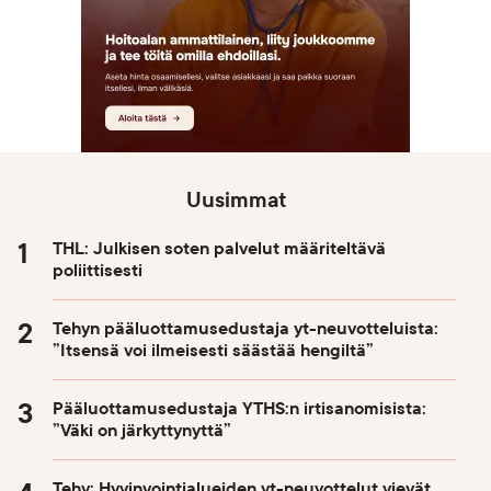
Uusimmat
THL: Julkisen soten palvelut määriteltävä
poliittisesti
Tehyn pääluottamusedustaja yt-neuvotteluista:
”Itsensä voi ilmeisesti säästää hengiltä”
Pääluottamusedustaja YTHS:n irtisanomisista:
”Väki on järkyttynyttä”
Tehy: Hyvinvointialueiden yt-neuvottelut vievät