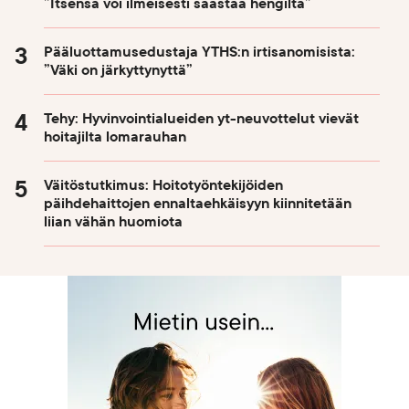
”Itsensä voi ilmeisesti säästää hengiltä”
Pääluottamusedustaja YTHS:n irtisanomisista:
”Väki on järkyttynyttä”
Tehy: Hyvinvointialueiden yt-neuvottelut vievät
hoitajilta lomarauhan
Väitöstutkimus: Hoitotyöntekijöiden
päihdehaittojen ennaltaehkäisyyn kiinnitetään
liian vähän huomiota