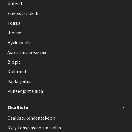
h
Uutiset
y
Erikoisartikkelit
-
Töissä
l
Ihmiset
e
Hyvinvointi
h
Asiantuntija vastaa
t
i
Blogit
f
Kolumnit
o
Pääkirjoitus
o
Puheenjohtajalta
t
e
Osallistu
r
Osallistu lehdentekoon
Kysy Tehyn asiantuntijalta