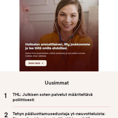
Uusimmat
THL: Julkisen soten palvelut määriteltävä
poliittisesti
Tehyn pääluottamusedustaja yt-neuvotteluista: