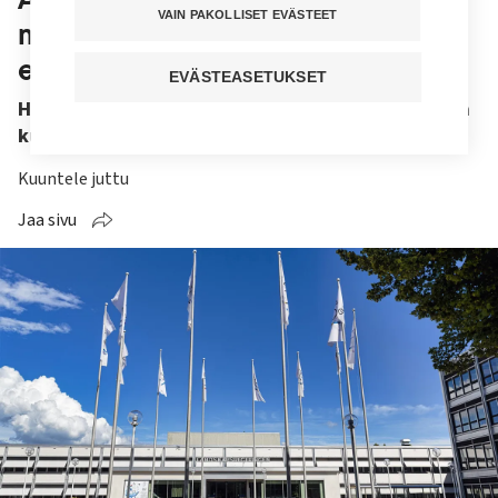
VAIN PAKOLLISET EVÄSTEET
maakuntavaalit lokakuussa –
ehdokkaissa myös tehyläisiä
EVÄSTEASETUKSET
Hoitajapula puhuttaa Ahvenanmaan maakunta- ja
kuntavaaleissa.
Kuuntele juttu
Jaa sivu