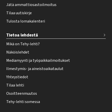
Jätä ammattiosastoilmoitus
Tilaa uutiskirje
Tulosta lomakalenteri
Tietoa lehdestä
Mikä on Tehy-lehti?
Näköislehdet
Mediamyynti ja työpaikkailmoitukset
Ilmestymis- ja aineistoaikataulut
Yhteystiedot
Tilaa lehti
Osoitteenmuutos
Tehy-lehti somessa