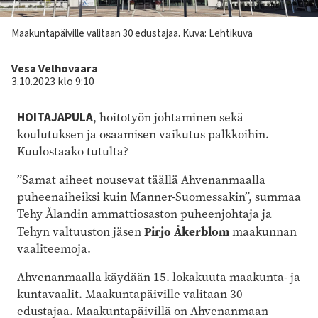
Kuvateksti
Maakuntapäiville valitaan 30 edustajaa.
Kuva: Lehtikuva
Kirjoittaja
Vesa Velhovaara
3.10.2023 klo 9:10
HOITAJAPULA
, hoitotyön johtaminen sekä
koulutuksen ja osaamisen vaikutus palkkoihin.
Kuulostaako tutulta?
”Samat aiheet nousevat täällä Ahvenanmaalla
puheenaiheiksi kuin Manner-Suomessakin”, summaa
Tehy Ålandin ammattiosaston puheenjohtaja ja
Pirjo Åkerblom
Tehyn valtuuston jäsen
maakunnan
vaaliteemoja.
Ahvenanmaalla käydään 15. lokakuuta maakunta- ja
kuntavaalit. Maakuntapäiville valitaan 30
edustajaa. Maakuntapäivillä on Ahvenanmaan