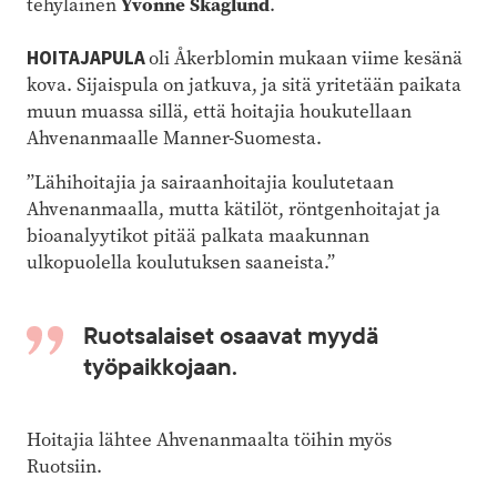
Yvonne Skaglund
tehyläinen
.
HOITAJAPULA
oli Åkerblomin mukaan viime kesänä
kova. Sijaispula on jatkuva, ja sitä yritetään paikata
muun muassa sillä, että hoitajia houkutellaan
Ahvenanmaalle Manner-Suomesta.
”Lähihoitajia ja sairaanhoitajia koulutetaan
Ahvenanmaalla, mutta kätilöt, röntgenhoitajat ja
bioanalyytikot pitää palkata maakunnan
ulkopuolella koulutuksen saaneista.”
Ruotsalaiset osaavat myydä
työpaikkojaan.
Hoitajia lähtee Ahvenanmaalta töihin myös
Ruotsiin.