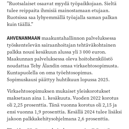
”Ruotsalaiset osaavat myydä työpaikkojaan. Sieltä
tulee reippaita ihmisiä mainostamaan etujaan.
Ruotsissa saa lyhyemmällä työajalla saman palkan
kuin täällä.”
AHVENANMAAN
maakuntahallinnon palveluksessa
työskentelevän sairaanhoitajan tehtäväkohtainen
palkka nousi kesäkuun alussa yli 3 000 euron.
Maakunnan palveluksessa oleva hoitohenkilöstö
noudattaa Tehy Ålandin omaa virkaehtosopimusta.
Kuntapuolella on oma työehtosopimus.
Sopimuskausi päättyy huhtikuun lopussa 2025.
Virkaehtosopimuksen mukaiset yleiskorotukset
maksetaan aina 1. kesäkuuta. Vuoden 2022 korotus
oli 2,25 prosenttia. Tänä vuonna korotus oli 2,15 ja
ensi vuonna 1,9 prosenttia. Kesällä 2024 tulee lisäksi
jakoon palkkakehitysohjelmana 2,6 prosenttia.