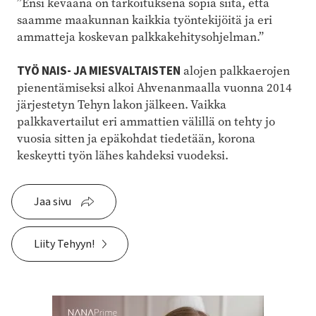
”Ensi keväänä on tarkoituksena sopia siitä, että
saamme maakunnan kaikkia työntekijöitä ja eri
ammatteja koskevan palkkakehitysohjelman.”
TYÖ NAIS- JA MIESVALTAISTEN
alojen palkkaerojen
pienentämiseksi alkoi Ahvenanmaalla vuonna 2014
järjestetyn Tehyn lakon jälkeen. Vaikka
palkkavertailut eri ammattien välillä on tehty jo
vuosia sitten ja epäkohdat tiedetään, korona
keskeytti työn lähes kahdeksi vuodeksi.
Jaa sivu
Liity Tehyyn!