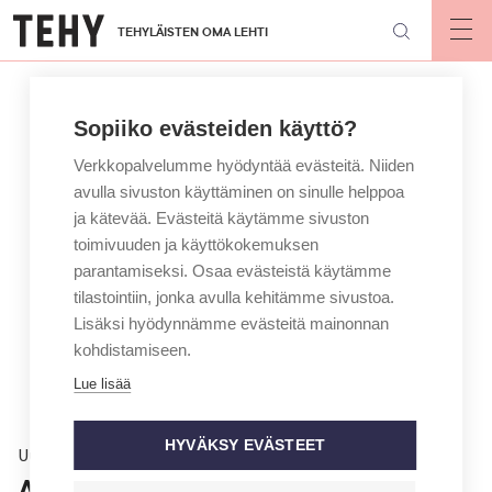
Hyppää
TEHYLÄISTEN OMA LEHTI
pääsisältöön
Op
mai
nav
Sopiiko evästeiden käyttö?
Verkkopalvelumme hyödyntää evästeitä. Niiden
avulla sivuston käyttäminen on sinulle helppoa
ja kätevää. Evästeitä käytämme sivuston
toimivuuden ja käyttökokemuksen
parantamiseksi. Osaa evästeistä käytämme
tilastointiin, jonka avulla kehitämme sivustoa.
Lisäksi hyödynnämme evästeitä mainonnan
kohdistamiseen.
Lue lisää
HYVÄKSY EVÄSTEET
Uutinen
Ahvenanmaalla kunta- ja