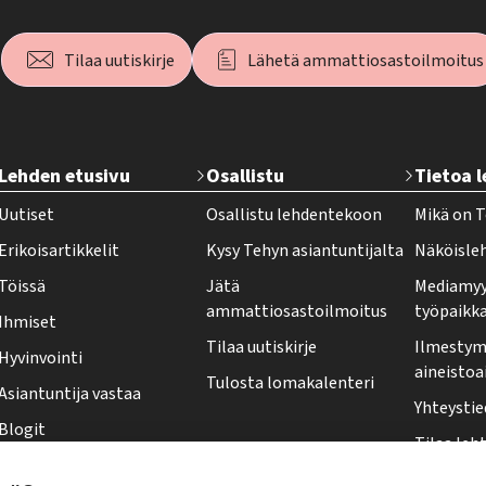
Tilaa uutiskirje
Lähetä ammattiosastoilmoitus
T
Lehden etusivu
Osallistu
Tietoa 
e
Uutiset
Osallistu lehdentekoon
Mikä on T
h
Erikoisartikkelit
Kysy Tehyn asiantuntijalta
Näköisle
y
Töissä
Jätä
Mediamyy
-
ammattiosastoilmoitus
työpaikk
Ihmiset
l
Tilaa uutiskirje
Ilmestymi
Hyvinvointi
e
aineistoa
Tulosta lomakalenteri
Asiantuntija vastaa
h
Yhteystie
Blogit
t
Tilaa leht
Kolumnit
i
Osoittee