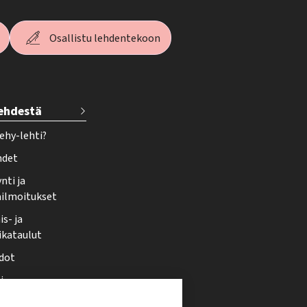
Osallistu lehdentekoon
lehdestä
ehy-lehti?
hdet
nti ja
ailmoitukset
s- ja
ikataulut
dot
i
nmuutos