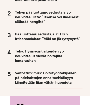
määriteltävä poliittisesti
Tehyn pääluottamusedustaja yt-
neuvotteluista: ”Itsensä voi ilmeisesti
säästää hengiltä”
Pääluottamusedustaja YTHS:n
irtisanomisista: ”Väki on järkyttynyttä”
Tehy: Hyvinvointialueiden yt-
neuvottelut vievät hoitajilta
lomarauhan
Väitöstutkimus: Hoitotyöntekijöiden
päihdehaittojen ennaltaehkäisyyn
kiinnitetään liian vähän huomiota