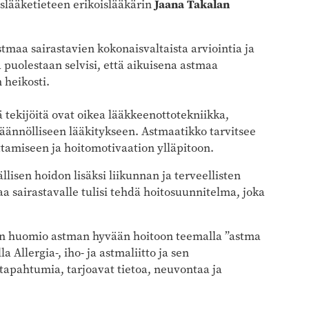
slääketieteen erikoislääkärin
Jaana Takalan
tmaa sairastavien kokonaisvaltaista arviointia ja
a puolestaan selvisi, että aikuisena astmaa
 heikosti.
 tekijöitä ovat oikea lääkkeenottotekniikka,
säännölliseen lääkitykseen. Astmaatikko tarvitsee
tamiseen ja hoitomotivaation ylläpitoon.
lisen hoidon lisäksi liikunnan ja terveellisten
 sairastavalle tulisi tehdä hoitosuunnitelma, joka
ään huomio astman hyvään hoitoon teemalla ”astma
a Allergia-, iho- ja astmaliitto ja sen
 tapahtumia, tarjoavat tietoa, neuvontaa ja