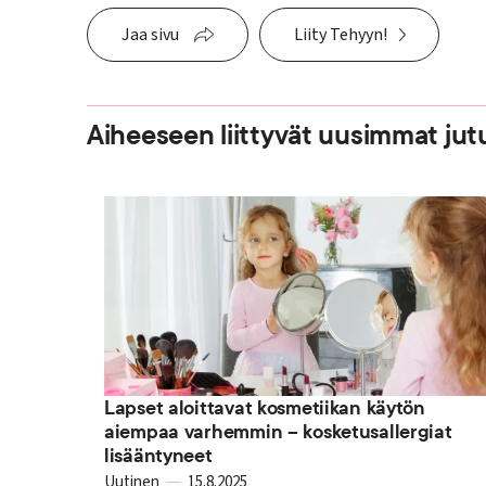
Jaa sivu
Liity Tehyyn!
Aiheeseen liittyvät uusimmat jut
Lapset aloittavat kosmetiikan käytön
aiempaa varhemmin – kosketusallergiat
lisääntyneet
Uutinen
15.8.2025