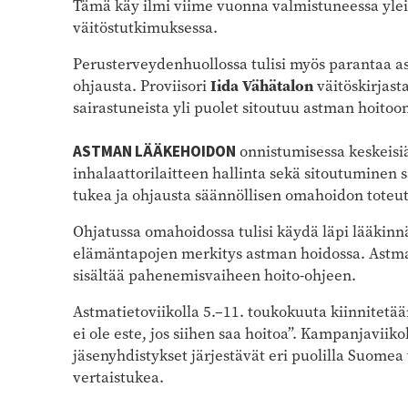
Tämä käy ilmi viime vuonna valmistuneessa ylei
väitöstutkimuksessa.
Perusterveydenhuollossa tulisi myös parantaa as
ohjausta. Proviisori
Iida Vähätalon
väitöskirjast
sairastuneista yli puolet sitoutuu astman hoitoon
ASTMAN LÄÄKEHOIDON
onnistumisessa keskeisiä
inhalaattorilaitteen hallinta sekä sitoutuminen 
tukea ja ohjausta säännöllisen omahoidon toteut
Ohjatussa omahoidossa tulisi käydä läpi lääkinnäl
elämäntapojen merkitys astman hoidossa. Astmaa
sisältää pahenemisvaiheen hoito-ohjeen.
Astmatietoviikolla 5.–11. toukokuuta kiinnitet
ei ole este, jos siihen saa hoitoa”. Kampanjaviikoll
jäsenyhdistykset järjestävät eri puolilla Suomea
vertaistukea.