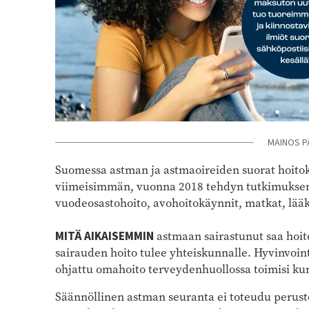
MAINOS P
Suomessa astman ja astmaoireiden suorat hoitok
viimeisimmän, vuonna 2018 tehdyn tutkimuksen
vuodeosastohoito, avohoitokäynnit, matkat, lääk
MITÄ AIKAISEMMIN
astmaan sairastunut saa hoito
sairauden hoito tulee yhteiskunnalle. Hyvinvoint
ohjattu omahoito terveydenhuollossa toimisi kunno
Säännöllinen astman seuranta ei toteudu perust