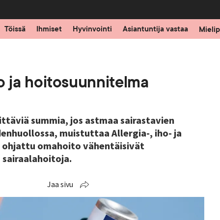
Töissä
Ihmiset
Hyvinvointi
Asiantuntija vastaa
Mielip
 ja hoitosuunnitelma
ittäviä summia, jos astmaa sairastavien
nhuollossa, muistuttaa Allergia-, iho- ja
a ohjattu omahoito vähentäisivät
 sairaalahoitoja.
Jaa sivu