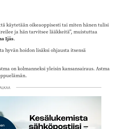
ttä käytetään oikeaoppisesti tai miten hänen tulisi
eilee ja hän tarvitsee lääkkeitä”, muistuttaa
na Ijäs
.
a hyvän hoidon lisäksi ohjausta itsensä
stma on kolmanneksi yleisin kansansairaus. Astma
 loppuelämän.
ALKAA