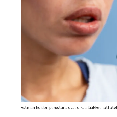
Kuvateksti
Astman hoidon perustana ovat oikea lääkkeenottotekn