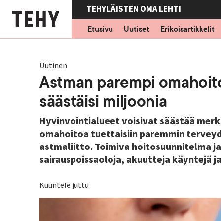
Hyppää
TEHYLÄISTEN OMA LEHTI
pääsisältöön
Etusivu
Uutiset
Erikoisartikkelit
Uutinen
Astman parempi omahoito
säästäisi miljoonia
Hyvinvointialueet voisivat säästää merk
omahoitoa tuettaisiin paremmin terveyde
astmaliitto. Toimiva hoitosuunnitelma j
sairauspoissaoloja, akuutteja käyntejä ja
Kuuntele juttu