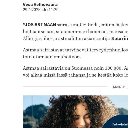
Kirjoittaja
Vesa Velhovaara
29.4.2025 klo 11:20
”JOS ASTMAAN
sairastunut ei tiedä, miten lääke
hoitaa itseään, sitä enemmän hänen astmansa oir
Allergia-, iho- ja astmaliiton asiantuntija
Katarii
Astmaa sairastavat tarvitsevat terveydenhuollost
toteuttamaan omahoitoon.
Astmaa sairastavia on Suomessa noin 300 000. A
voi alkaa missä iässä tahansa ja se kestää koko
MAINOS 