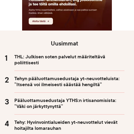
Uusimmat
THL: Julkisen soten palvelut määriteltävä
poliittisesti
Tehyn pääluottamusedustaja yt-neuvotteluista:
”Itsensä voi ilmeisesti säästää hengiltä”
Pääluottamusedustaja YTHS:n irtisanomisista:
”Väki on järkyttynyttä”
Tehy: Hyvinvointialueiden yt-neuvottelut vievät
hoitajilta lomarauhan