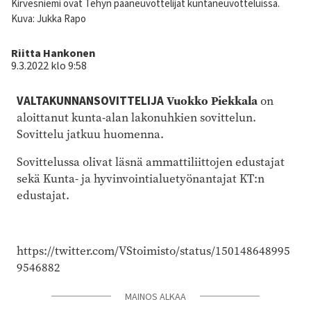
Kirvesniemi ovat Tehyn pääneuvottelijat kuntaneuvotteluissa.
Kuva: Jukka Rapo
Kirjoittaja
Riitta Hankonen
9.3.2022 klo 9:58
VALTAKUNNANSOVITTELIJA
Vuokko Piekkala
on
aloittanut kunta-alan lakonuhkien sovittelun.
Sovittelu jatkuu huomenna.
Sovittelussa olivat läsnä ammattiliittojen edustajat
sekä Kunta- ja hyvinvointialuetyönantajat KT:n
edustajat.
https://twitter.com/VStoimisto/status/150148648995
9546882
MAINOS ALKAA