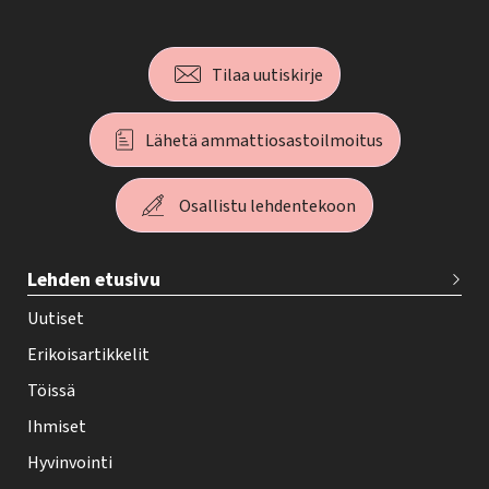
Tilaa uutiskirje
Lähetä ammattiosastoilmoitus
Osallistu lehdentekoon
T
Lehden etusivu
e
h
Uutiset
y
Erikoisartikkelit
-
Töissä
l
Ihmiset
e
Hyvinvointi
h