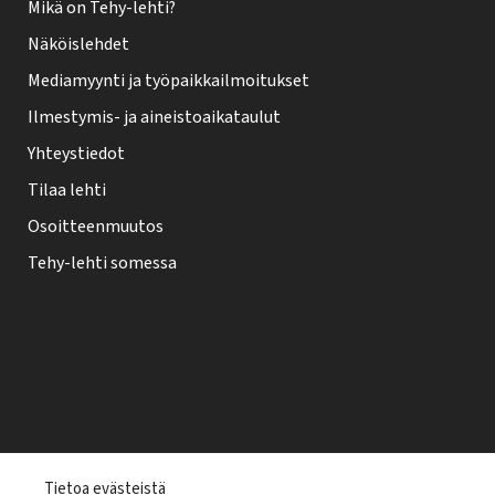
Mikä on Tehy-lehti?
Näköislehdet
Mediamyynti ja työpaikkailmoitukset
Ilmestymis- ja aineistoaikataulut
Yhteystiedot
Tilaa lehti
Osoitteenmuutos
Tehy-lehti somessa
T
Tietoa evästeistä