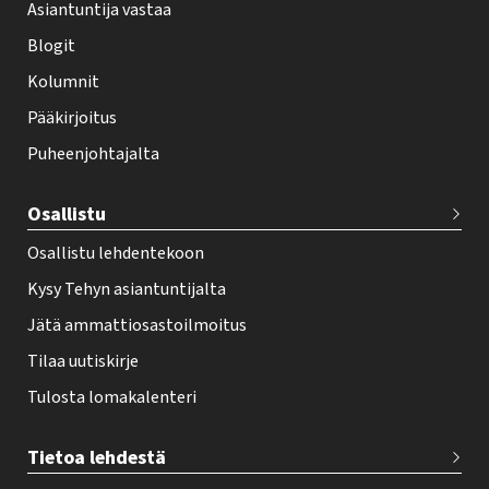
Asiantuntija vastaa
t
i
Blogit
f
Kolumnit
o
Pääkirjoitus
o
Puheenjohtajalta
t
e
Osallistu
r
Osallistu lehdentekoon
Kysy Tehyn asiantuntijalta
Jätä ammattiosastoilmoitus
Tilaa uutiskirje
Tulosta lomakalenteri
Tietoa lehdestä