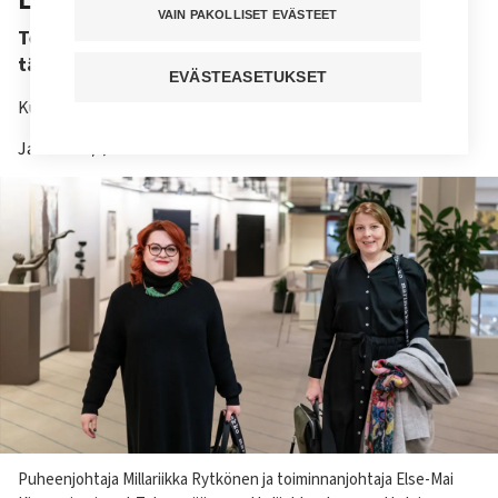
VAIN PAKOLLISET EVÄSTEET
Tehyn ja SuPerin lakonuhan sovittelu jatkui
tänään.
EVÄSTEASETUKSET
Kuuntele juttu
Jaa sivu
Kuvateksti
Puheenjohtaja Millariikka Rytkönen ja toiminnanjohtaja Else-Mai