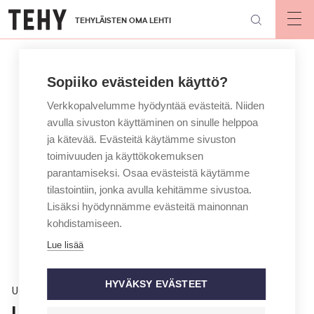
Hyppää
TEHYLÄISTEN OMA LEHTI
pääsisältöön
Op
mai
nav
Sopiiko evästeiden käyttö?
Verkkopalvelumme hyödyntää evästeitä. Niiden
avulla sivuston käyttäminen on sinulle helppoa
ja kätevää. Evästeitä käytämme sivuston
toimivuuden ja käyttökokemuksen
parantamiseksi. Osaa evästeistä käytämme
tilastointiin, jonka avulla kehitämme sivustoa.
Lisäksi hyödynnämme evästeitä mainonnan
kohdistamiseen.
Lue lisää
HYVÄKSY EVÄSTEET
Uutinen
Lakonuhan sovittelu jatkui