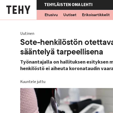
Hyppää
TEHYLÄISTEN OMA LEHTI
pääsisältöön
Etusivu
Uutiset
Erikoisartikkelit
Uutinen
Sote-henkilöstön otettav
sääntelyä tarpeellisena
Työnantajalla on hallituksen esityksen m
henkilöstö ei aiheuta koronataudin vaaraa 
Kuuntele juttu