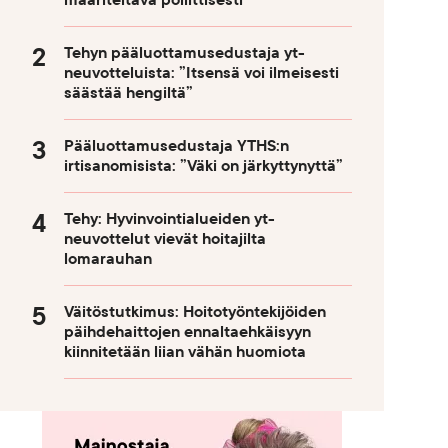
määriteltävä poliittisesti
Tehyn pääluottamusedustaja yt-
neuvotteluista: ”Itsensä voi ilmeisesti
säästää hengiltä”
Pääluottamusedustaja YTHS:n
irtisanomisista: ”Väki on järkyttynyttä”
Tehy: Hyvinvointialueiden yt-
neuvottelut vievät hoitajilta
lomarauhan
Väitöstutkimus: Hoitotyöntekijöiden
päihdehaittojen ennaltaehkäisyyn
kiinnitetään liian vähän huomiota