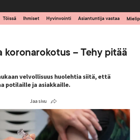
Töissä
Ihmiset
Hyvinvointi
Asiantuntija vastaa
Mielip
a koronarokotus – Tehy pitää
ukaan velvollisuus huolehtia siitä, että
potilaille ja asiakkaille.
Jaa sivu