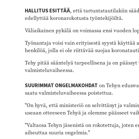
HALLITUS ESITTÄÄ
, että tartuntatautilakiin sää
edellyttää koronarokotusta työntekijöiltä.
Väliaikainen pykälä on voimassa ensi vuoden lo
Työnantaja voisi vain erityisestä syystä käyttää
henkilöä, jolla ei ole riittävää suojaa koronataut
Tehy pitää sääntelyä tarpeellisena ja on päässyt
valmisteluvaiheessa.
SUURIMMAT ONGELMAKOHDAT
on Tehyn edunva
saatu valmisteluvaiheessa poistettua.
"On hyvä, että ministeriö on selvittänyt ja valmi
useaan otteeseen Tehyä ja olemme päässeet vai
"Valtaosa Tehyn jäsenistä on rokotettuja, joten e
aiheuttaa suuria ongelmia."