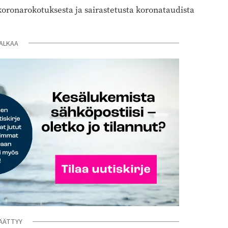
koronarokotuksesta ja sairastetusta koronataudista
ALKAA
ÄÄTTYY