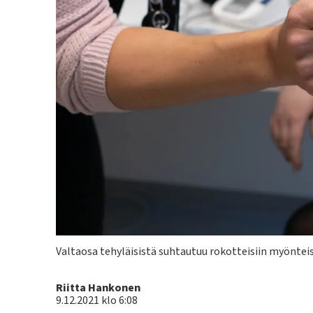
Kuvateksti
Valtaosa tehyläisistä suhtautuu rokotteisiin myönteis
Kirjoittaja
Riitta Hankonen
9.12.2021 klo 6:08