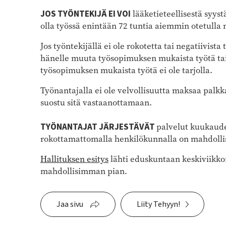
JOS TYÖNTEKIJÄ EI VOI
lääketieteellisestä syys
olla työssä enintään 72 tuntia aiemmin otetulla n
Jos työntekijällä ei ole rokotetta tai negatiivista
hänelle muuta työsopimuksen mukaista työtä tai 
työsopimuksen mukaista työtä ei ole tarjolla.
Työnantajalla ei ole velvollisuutta maksaa palkkaa
suostu sitä vastaanottamaan.
TYÖNANTAJAT JÄRJESTÄVÄT
palvelut kuukaude
rokottamattomalla henkilökunnalla on mahdollis
Hallituksen esitys
lähti eduskuntaan keskiviikko
mahdollisimman pian.
Jaa sivu
Liity Tehyyn!