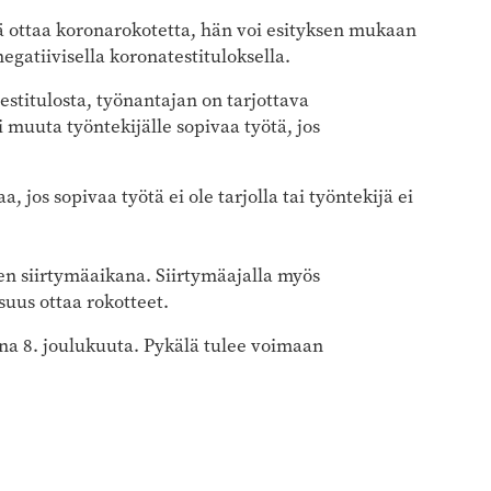
tä ottaa koronarokotetta, hän voi esityksen mukaan
egatiivisella koronatestituloksella.
 testitulosta, työnantajan on tarjottava
muuta työntekijälle sopivaa työtä, jos
, jos sopivaa työtä ei ole tarjolla tai työntekijä ei
n siirtymäaikana. Siirtymäajalla myös
uus ottaa rokotteet.
na 8. joulukuuta. Pykälä tulee voimaan