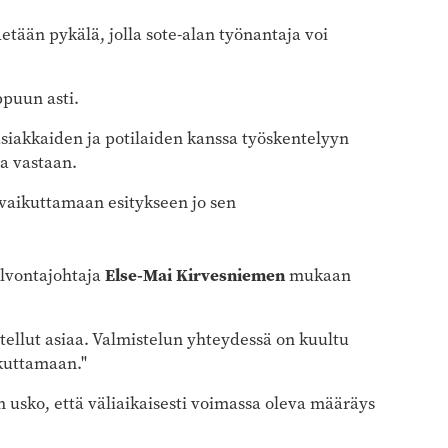
detään pykälä, jolla sote-alan työnantaja voi
ppuun asti.
 asiakkaiden ja potilaiden kanssa työskentelyyn
ia vastaan.
 vaikuttamaan esitykseen jo sen
Else-Mai Kirvesniemen
lvontajohtaja
mukaan
stellut asiaa. Valmistelun yhteydessä on kuultu
kuttamaan."
n usko, että väliaikaisesti voimassa oleva määräys