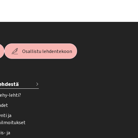
Osallistu lehdentekoon
lehdestä
ehy-lehti?
hdet
nti ja
ailmoitukset
s- ja