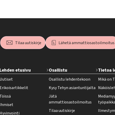
Tilaa uutiskirje
Lähetä ammattiosastoilmoitus
T
Lehden etusivu
Osallistu
Tietoa 
e
Uutiset
Osallistu lehdentekoon
Mikä on T
h
Erikoisartikkelit
Kysy Tehyn asiantuntijalta
Näköisle
y
Töissä
Jätä
Mediamyy
-
ammattiosastoilmoitus
työpaikk
Ihmiset
l
Tilaa uutiskirje
Ilmestymi
Hyvinvointi