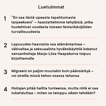
Luetuimmat
”En saa tästä upeasta tapahtumasta
tarpeekseni” – haastattelimme tehyläisiä, jotka
huolehtivat vuodesta toiseen festarikävijöiden
turvallisuudesta
Lapsuuden haavoista osa elämäntarinaa –
väkivaltaa ja seksuaalista hyväksikäyttöä kokenut
sairaanhoitaja Marja-Liisa Haapakorva toipuu
kirjoittamalla
Migreeni on paljon muutakin kuin päänsärkyä –
voi oireilla missä kehon osassa tahansa
Hoitajan pitää hallita tunteensa, mutta niitä ei saa
tukahduttaa – miten se temppu oikein tehdään?