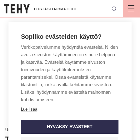
Hyppää
TEHYLÄISTEN OMA LEHTI
pääsisältöön
Op
mai
nav
Sopiiko evästeiden käyttö?
Verkkopalvelumme hyödyntää evästeitä. Niiden
avulla sivuston käyttäminen on sinulle helppoa
ja kätevää. Evästeitä käytämme sivuston
toimivuuden ja käyttökokemuksen
parantamiseksi. Osaa evästeistä käytämme
tilastointiin, jonka avulla kehitämme sivustoa.
Lisäksi hyödynnämme evästeitä mainonnan
kohdistamiseen.
Lue lisää
HYVÄKSY EVÄSTEET
Uutinen
Terveydenhuoltoalan