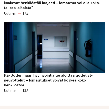
koskevat henkilöstöä laajasti – lomautus voi olla koko-
tai osa-aikaista”
Uutinen
17.3.
Itä-Uudenmaan hyvinvointialue aloittaa uudet yt-
neuvottelut – lomautukset voivat koskea koko
henkilöstöä
Uutinen
13.3.