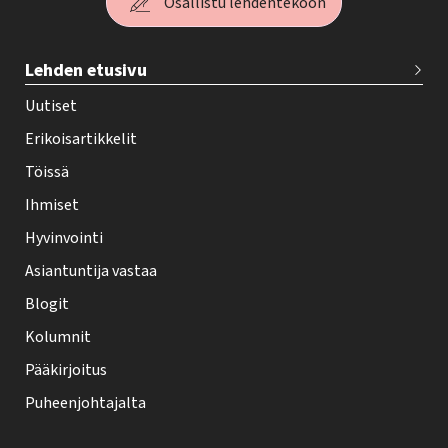
Osallistu lehdentekoon
T
Lehden etusivu
e
h
Uutiset
y
Erikoisartikkelit
-
Töissä
l
Ihmiset
e
Hyvinvointi
h
Asiantuntija vastaa
t
i
Blogit
f
Kolumnit
o
Pääkirjoitus
o
Puheenjohtajalta
t
e