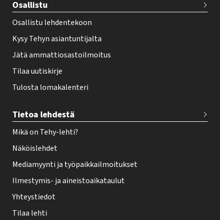
Osallistu
r
Osallistu lehdentekoon
Kysy Tehyn asiantuntijalta
Jätä ammattiosastoilmoitus
Tilaa uutiskirje
Tulosta lomakalenteri
Tietoa lehdestä
Mikä on Tehy-lehti?
Näköislehdet
Mediamyynti ja työpaikkailmoitukset
Ilmestymis- ja aineistoaikataulut
Yhteystiedot
Tilaa lehti