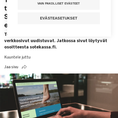
VAIN PAKOLLISET EVÄSTEET
työttömyyskassa on verkossa nyt
Sotekassa – virallinen nimi säilyy
EVÄSTEASETUKSET
ennallaan
Terveydenhuoltoalan työttömyyskassan
verkkosivut uudistuvat. Jatkossa sivut löytyvät
osoitteesta sotekassa.fi.
Kuuntele juttu
Jaa sivu