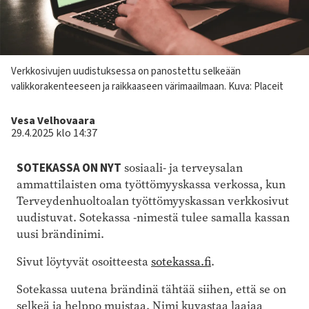
Kuvateksti
Verkkosivujen uudistuksessa on panostettu selkeään
valikkorakenteeseen ja raikkaaseen värimaailmaan.
Kuva: Placeit
Kirjoittaja
Vesa Velhovaara
29.4.2025 klo 14:37
SOTEKASSA ON NYT
sosiaali- ja terveysalan
ammattilaisten oma työttömyyskassa verkossa, kun
Terveydenhuoltoalan työttömyyskassan verkkosivut
uudistuvat. Sotekassa -nimestä tulee samalla kassan
uusi brändinimi.
Sivut löytyvät osoitteesta
sotekassa.fi
.
Sotekassa uutena brändinä tähtää siihen, että se on
selkeä ja helppo muistaa. Nimi kuvastaa laajaa