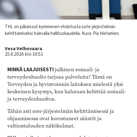
Kuvateksti
THL on julkaissut kymmenen ehdotusta sote-järjestelmän
kehittämiseksi tulevalla hallituskaudella.
Kuva: Pia Hietamies
Kirjoittaja
Vesa Velhovaara
25.6.2026 klo 10:51
MINKÄ LAAJUISESTI
julkinen sosiaali- ja
terveydenhuolto tarjoaa palveluita? Tämä on
Terveyden ja hyvinvoinnin laitoksen mielestä yksi
keskeinen kysymys, kun halutaan kehittää sosiaali-
ja terveydenhuoltoa.
Tähän asti sote-järjestelmän kehittämisessä ja
ohjaamisessa ovat korostuneet säästöt ja
valtiontalouden näkökulmat.