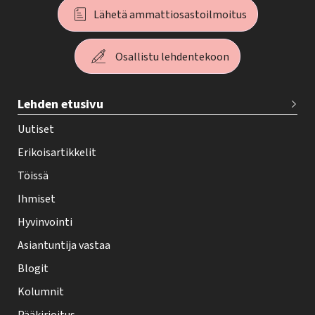
Lähetä ammattiosastoilmoitus
Osallistu lehdentekoon
T
Lehden etusivu
e
h
Uutiset
y
Erikoisartikkelit
-
Töissä
l
Ihmiset
e
Hyvinvointi
h
Asiantuntija vastaa
t
i
Blogit
f
Kolumnit
o