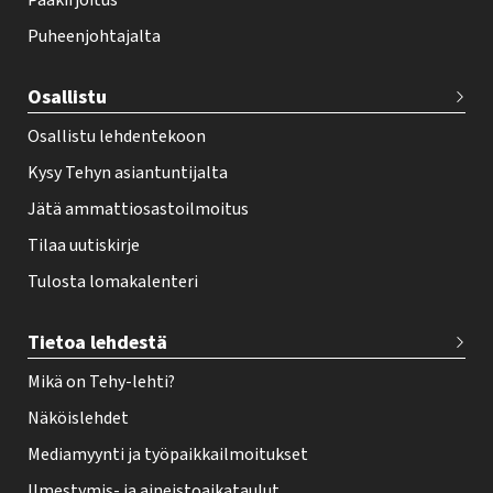
Pääkirjoitus
o
Puheenjohtajalta
t
e
Osallistu
r
Osallistu lehdentekoon
Kysy Tehyn asiantuntijalta
Jätä ammattiosastoilmoitus
Tilaa uutiskirje
Tulosta lomakalenteri
Tietoa lehdestä
Mikä on Tehy-lehti?
Näköislehdet
Mediamyynti ja työpaikkailmoitukset
Ilmestymis- ja aineistoaikataulut