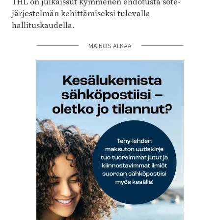
THL on julkaissut kymmenen ehdotusta sote-
järjestelmän kehittämiseksi tulevalla
hallituskaudella.
MAINOS ALKAA