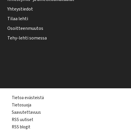
Yhteystiedot
Tilaa lehti
Osoitteenmuutos
Tehy-lehti somessa
T
Tietoa evästeistä
Tietosuoja
e
Saavutettavuus
h
RSS uutiset
y
RSS blogit
-