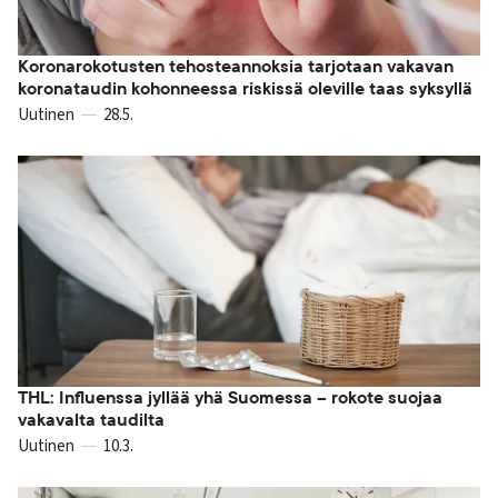
Koronarokotusten tehosteannoksia tarjotaan vakavan
koronataudin kohonneessa riskissä oleville taas syksyllä
Uutinen
28.5.
THL: Influenssa jyllää yhä Suomessa – rokote suojaa
vakavalta taudilta
Uutinen
10.3.