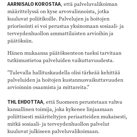
AARNISALO KOROSTAA
, että palveluvalikoiman
määrittelyssä on kyse arvovalinnoista, jotka
kuuluvat poliitikoille. Palvelujen ja hoitojen
priorisointi ei voi perustua yksinomaan sosiaali- ja
terveydenhuollon ammattilaisten arvioihin ja
päätöksiin.
Hänen mukaansa päätöksenteon tueksi tarvitaan
tutkimustietoa palveluiden vaikuttavuudesta.
”Tulevalla hallituskaudella olisi tärkeää kehittää
palveluiden ja hoitojen kustannusvaikuttavuuden
arvioinnin osaamista ja mittareita.”
THL EHDOTTAA
, että Suomeen perustetaan vahva
kansallinen toimija, joka kykenee linjaamaan
poliittisesti määriteltyjen periaatteiden mukaisesti,
mitkä sosiaali- ja terveydenhuollon palvelut
kuuluvat julkiseen palveluvalikoimaan.