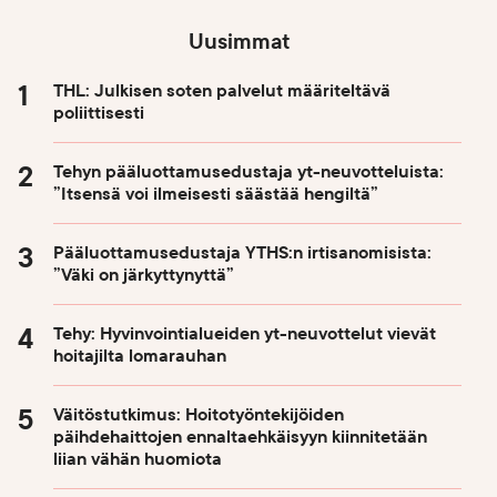
Uusimmat
THL: Julkisen soten palvelut määriteltävä
poliittisesti
Tehyn pääluottamusedustaja yt-neuvotteluista:
”Itsensä voi ilmeisesti säästää hengiltä”
Pääluottamusedustaja YTHS:n irtisanomisista:
”Väki on järkyttynyttä”
Tehy: Hyvinvointialueiden yt-neuvottelut vievät
hoitajilta lomarauhan
Väitöstutkimus: Hoitotyöntekijöiden
päihdehaittojen ennaltaehkäisyyn kiinnitetään
liian vähän huomiota