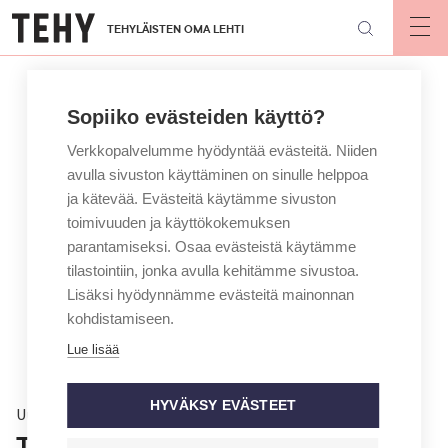
Hyppää
TEHYLÄISTEN OMA LEHTI
pääsisältöön
Op
mai
nav
Sopiiko evästeiden käyttö?
Verkkopalvelumme hyödyntää evästeitä. Niiden
avulla sivuston käyttäminen on sinulle helppoa
ja kätevää. Evästeitä käytämme sivuston
toimivuuden ja käyttökokemuksen
parantamiseksi. Osaa evästeistä käytämme
tilastointiin, jonka avulla kehitämme sivustoa.
Lisäksi hyödynnämme evästeitä mainonnan
kohdistamiseen.
Lue lisää
HYVÄKSY EVÄSTEET
Uutinen
THL: Julkisen soten palvelut