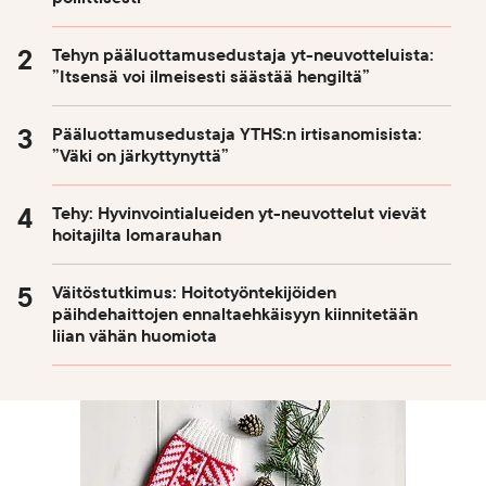
Tehyn pääluottamusedustaja yt-neuvotteluista:
”Itsensä voi ilmeisesti säästää hengiltä”
Pääluottamusedustaja YTHS:n irtisanomisista:
”Väki on järkyttynyttä”
Tehy: Hyvinvointialueiden yt-neuvottelut vievät
hoitajilta lomarauhan
Väitöstutkimus: Hoitotyöntekijöiden
päihdehaittojen ennaltaehkäisyyn kiinnitetään
liian vähän huomiota