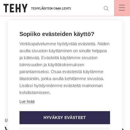
Hyppää
TEHYLÄISTEN OMA LEHTI
pääsisältöön
Op
mai
nav
Sopiiko evästeiden käyttö?
Verkkopalvelumme hyödyntää evästeitä. Niiden
avulla sivuston käyttäminen on sinulle helppoa
ja kätevää. Evästeitä käytämme sivuston
toimivuuden ja käyttökokemuksen
parantamiseksi. Osaa evästeistä käytämme
tilastointiin, jonka avulla kehitämme sivustoa.
Lisäksi hyödynnämme evästeitä mainonnan
kohdistamiseen.
Lue lisää
HYVÄKSY EVÄSTEET
Uutinen
Valtion neuvottelut alkaneet – Pro