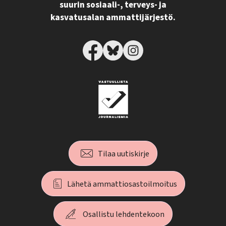
suurin sosiaali-, terveys- ja
kasvatusalan ammattijärjestö.
Tilaa uutiskirje
Lähetä ammattiosastoilmoitus
Osallistu lehdentekoon