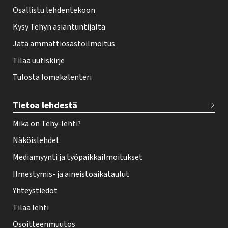
Osallistu lehdentekoon
Kysy Tehyn asiantuntijalta
Jätä ammattiosastoilmoitus
Tilaa uutiskirje
Tulosta lomakalenteri
Tietoa lehdestä
Mikä on Tehy-lehti?
Näköislehdet
Mediamyynti ja työpaikkailmoitukset
Ilmestymis- ja aineistoaikataulut
Yhteystiedot
Tilaa lehti
Osoitteenmuutos