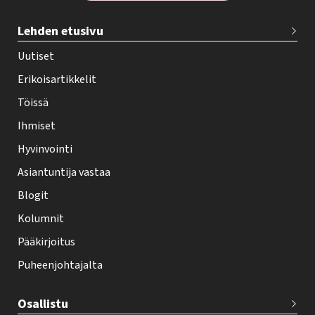
T
Lehden etusivu
e
h
Uutiset
y
Erikoisartikkelit
-
Töissä
l
Ihmiset
e
Hyvinvointi
h
Asiantuntija vastaa
t
i
Blogit
f
Kolumnit
o
Pääkirjoitus
o
Puheenjohtajalta
t
e
Osallistu
r