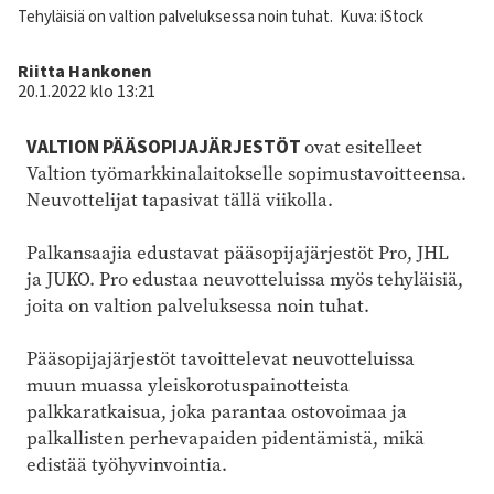
Kuvateksti
Tehyläisiä on valtion palveluksessa noin tuhat.
Kuva: iStock
Kirjoittaja
Riitta Hankonen
20.1.2022 klo 13:21
VALTION PÄÄSOPIJAJÄRJESTÖT
ovat esitelleet
Valtion työmarkkinalaitokselle sopimustavoitteensa.
Neuvottelijat tapasivat tällä viikolla.
Palkansaajia edustavat pääsopijajärjestöt Pro, JHL
ja JUKO. Pro edustaa neuvotteluissa myös tehyläisiä,
joita on valtion palveluksessa noin tuhat.
Pääsopijajärjestöt tavoittelevat neuvotteluissa
muun muassa yleiskorotuspainotteista
palkkaratkaisua, joka parantaa ostovoimaa ja
palkallisten perhevapaiden pidentämistä, mikä
edistää työhyvinvointia.