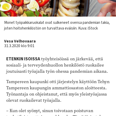
Kuvateksti
Monet työpaikkaruokalat ovat sulkeneet ovensa pandemian takia,
joten hoitohenkilöstön on turvattava eväisiin. Kuva: iStock
Kirjoittaja
Vesa Velhovaara
31.3.2020 klo 9:01
ETENKIN ISOISSA
työyhteisöissä on järkevää, että
sosiaali- ja terveydenhuollon henkilöstö ruokailee
joutuisasti työajalla työn ohessa pandemian aikana.
Tampereen kaupunki otti järjestelyn käyttöön Tehyn
Tampereen kaupungin ammattiosaston aloitteesta.
Työnantaja on ohjeistanut, että myös yleistyöajassa
olevat ruokailevat työajalla.
–
Kun olet syönyt, sinun toivotaan poistuvan