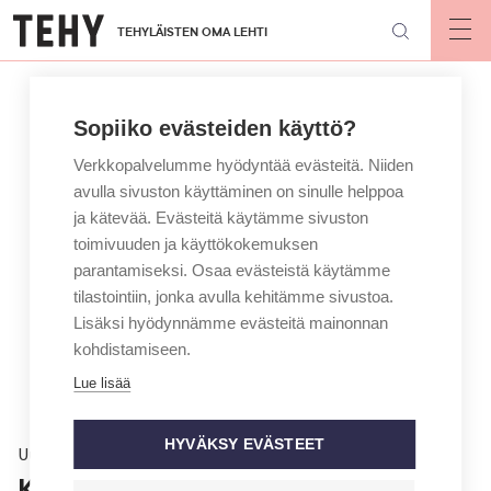
Hyppää
TEHYLÄISTEN OMA LEHTI
pääsisältöön
Op
mai
nav
Sopiiko evästeiden käyttö?
Verkkopalvelumme hyödyntää evästeitä. Niiden
avulla sivuston käyttäminen on sinulle helppoa
ja kätevää. Evästeitä käytämme sivuston
toimivuuden ja käyttökokemuksen
parantamiseksi. Osaa evästeistä käytämme
tilastointiin, jonka avulla kehitämme sivustoa.
Lisäksi hyödynnämme evästeitä mainonnan
kohdistamiseen.
Lue lisää
HYVÄKSY EVÄSTEET
Uutinen
Koronaviruksen vaikutusta: