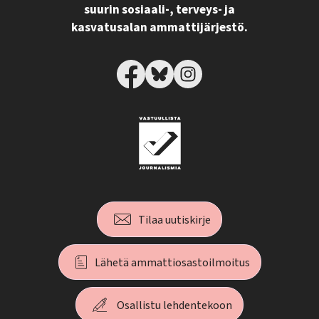
suurin sosiaali-, terveys- ja
kasvatusalan ammattijärjestö.
Tilaa uutiskirje
Lähetä ammattiosastoilmoitus
Osallistu lehdentekoon