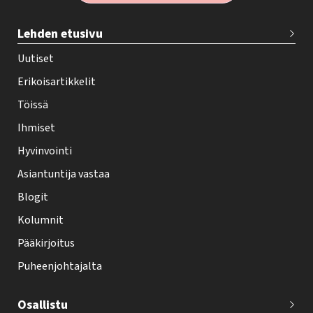
T
Lehden etusivu
e
h
Uutiset
y
Erikoisartikkelit
-
Töissä
l
Ihmiset
e
Hyvinvointi
h
Asiantuntija vastaa
t
i
Blogit
f
Kolumnit
o
Pääkirjoitus
o
Puheenjohtajalta
t
e
Osallistu