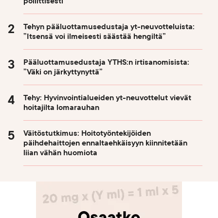
poliittisesti
Tehyn pääluottamusedustaja yt-neuvotteluista:
”Itsensä voi ilmeisesti säästää hengiltä”
Pääluottamusedustaja YTHS:n irtisanomisista:
”Väki on järkyttynyttä”
Tehy: Hyvinvointialueiden yt-neuvottelut vievät
hoitajilta lomarauhan
Väitöstutkimus: Hoitotyöntekijöiden
päihdehaittojen ennaltaehkäisyyn kiinnitetään
liian vähän huomiota