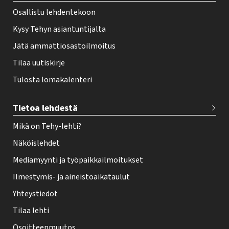
r
Osallistu lehdentekoon
Kysy Tehyn asiantuntijalta
Jätä ammattiosastoilmoitus
Tilaa uutiskirje
Tulosta lomakalenteri
Tietoa lehdestä
Mikä on Tehy-lehti?
Näköislehdet
Mediamyynti ja työpaikkailmoitukset
Ilmestymis- ja aineistoaikataulut
Yhteystiedot
Tilaa lehti
Osoitteenmuutos