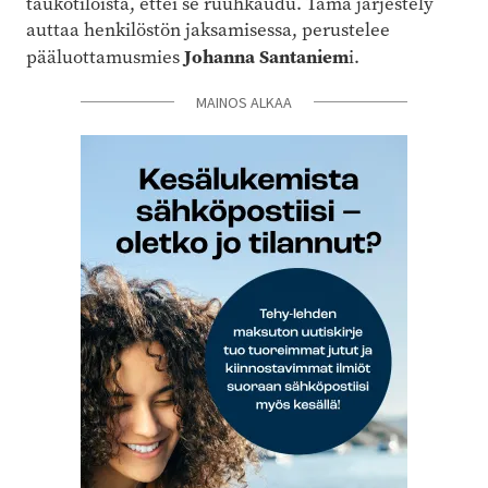
taukotiloista, ettei se ruuhkaudu. Tämä järjestely
auttaa henkilöstön jaksamisessa, perustelee
Johanna Santaniem
pääluottamusmies
i.
MAINOS ALKAA