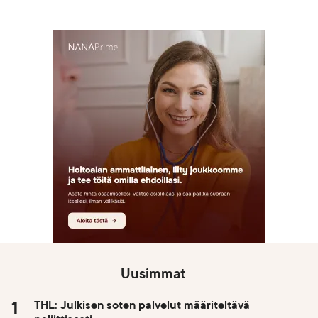
Uusimmat
THL: Julkisen soten palvelut määriteltävä