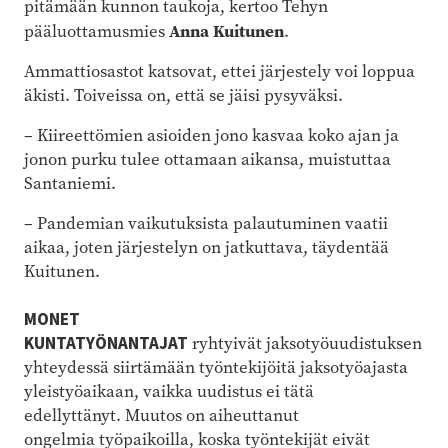
pitämään kunnon taukoja, kertoo Tehyn
Anna Kuitunen
pääluottamusmies
.
Ammattiosastot katsovat, ettei järjestely voi loppua
äkisti. Toiveissa on, että se jäisi pysyväksi.
–
Kiireettömien asioiden jono kasvaa koko ajan ja
jonon purku tulee ottamaan aikansa, muistuttaa
Santaniemi.
–
Pandemian vaikutuksista palautuminen vaatii
aikaa, joten järjestelyn on jatkuttava, täydentää
Kuitunen.
MONET
KUNTATYÖNANTAJAT
ryhtyivät jaksotyöuudistuksen
yhteydessä siirtämään työntekijöitä jaksotyöajasta
yleistyöaikaan, vaikka uudistus ei tätä
edellyttänyt. Muutos on aiheuttanut
ongelmia työpaikoilla, koska työntekijät eivät