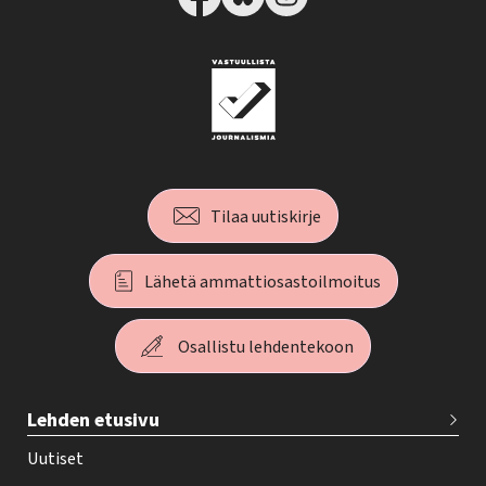
Tilaa uutiskirje
Lähetä ammattiosastoilmoitus
Osallistu lehdentekoon
T
Lehden etusivu
e
h
Uutiset