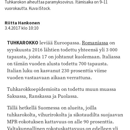
Kuvateksti
Tuhkarokon aiheuttaa paramyksovirus. Itämisaika on 9–11
vuorokautta. Kuva iStock.
Kirjoittaja
Riitta Hankonen
3.4.2017 klo 10:10
TUHKAROKKO
leviää Euroopassa.
Romaniassa
on
syyskuusta 2016 lähtien todettu yhteensä yli 3 000
tapausta, joista 17 on johtanut kuolemaan. Italiassa
on tämän vuoden alusta todettu 700 tapausta.
Italian luku on kasvanut 230 prosenttia viime
vuoden vastaavaan aikaan verrattuna.
Tuhkarokkoepidemioita on todettu muun muassa
Saksassa, Ranskassa ja Puolassa.
Tällä hetkellä Suomessa on alueita, joilla
tuhkarokolta, vihurirokolta ja sikotaudilta suojaavan
MPR-rokotuksen kattavuus on alle 90 prosenttia.
Valtakunnallinen rokotuskattavuus on edelleen yli