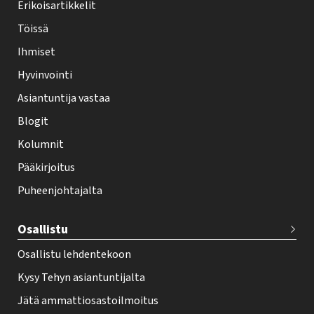
y
Erikoisartikkelit
-
Töissä
l
Ihmiset
e
Hyvinvointi
h
Asiantuntija vastaa
t
i
Blogit
f
Kolumnit
o
Pääkirjoitus
o
Puheenjohtajalta
t
e
Osallistu
r
Osallistu lehdentekoon
Kysy Tehyn asiantuntijalta
Jätä ammattiosastoilmoitus