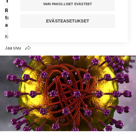
VAIN PAKOLLISET EVÄSTEET
Romaniassa ja Italiassa on vakava
tuhkarokkoepidemia. Suomessa ovat mahdollisia
EVÄSTEASETUKSET
alueelliset epidemiat.
Kuuntele juttu
Jaa sivu