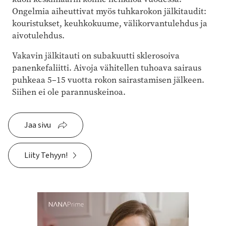
Ongelmia aiheuttivat myös tuhkarokon jälkitaudit:
kouristukset, keuhkokuume, välikorvantulehdus ja
aivotulehdus.
Vakavin jälkitauti on subakuutti sklerosoiva
panenkefaliitti. Aivoja vähitellen tuhoava sairaus
puhkeaa 5–15 vuotta rokon sairastamisen jälkeen.
Siihen ei ole parannuskeinoa.
Jaa sivu
Liity Tehyyn!