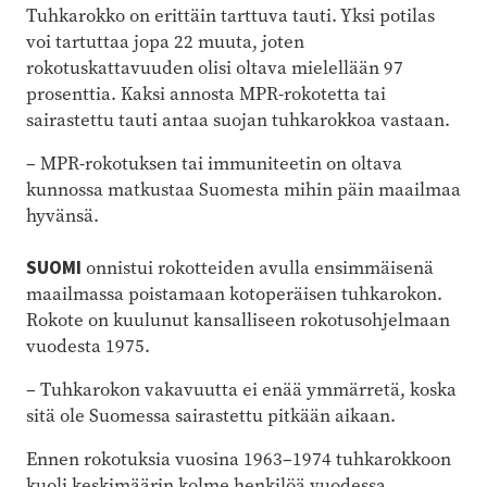
Tuhkarokko on erittäin tarttuva tauti. Yksi potilas
voi tartuttaa jopa 22 muuta, joten
rokotuskattavuuden olisi oltava mielellään 97
prosenttia. Kaksi annosta MPR-rokotetta tai
sairastettu tauti antaa suojan tuhkarokkoa vastaan.
– MPR-rokotuksen tai immuniteetin on oltava
kunnossa matkustaa Suomesta mihin päin maailmaa
hyvänsä.
SUOMI
onnistui rokotteiden avulla ensimmäisenä
maailmassa poistamaan kotoperäisen tuhkarokon.
Rokote on kuulunut kansalliseen rokotusohjelmaan
vuodesta 1975.
– Tuhkarokon vakavuutta ei enää ymmärretä, koska
sitä ole Suomessa sairastettu pitkään aikaan.
Ennen rokotuksia vuosina 1963–1974 tuhkarokkoon
kuoli keskimäärin kolme henkilöä vuodessa.