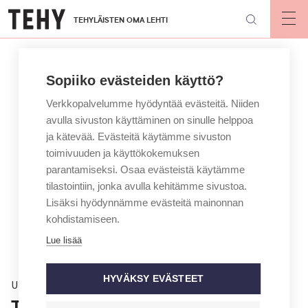
Hyppää
TEHYLÄISTEN OMA LEHTI
pääsisältöön
Op
mai
nav
Sopiiko evästeiden käyttö?
Verkkopalvelumme hyödyntää evästeitä. Niiden
avulla sivuston käyttäminen on sinulle helppoa
ja kätevää. Evästeitä käytämme sivuston
toimivuuden ja käyttökokemuksen
parantamiseksi. Osaa evästeistä käytämme
tilastointiin, jonka avulla kehitämme sivustoa.
Lisäksi hyödynnämme evästeitä mainonnan
kohdistamiseen.
Lue lisää
HYVÄKSY EVÄSTEET
Uutinen
Tuhkarokko leviää Euroopassa