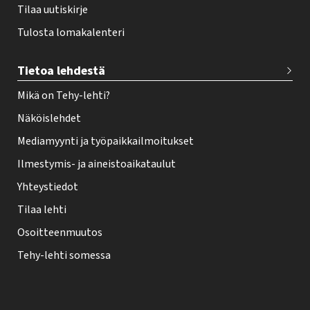
Tilaa uutiskirje
Tulosta lomakalenteri
Tietoa lehdestä
Mikä on Tehy-lehti?
Näköislehdet
Mediamyynti ja työpaikkailmoitukset
Ilmestymis- ja aineistoaikataulut
Yhteystiedot
Tilaa lehti
Osoitteenmuutos
Tehy-lehti somessa