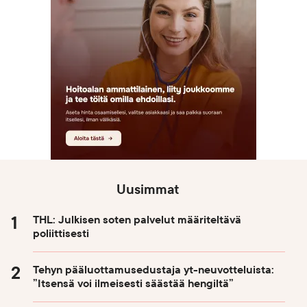
Uusimmat
THL: Julkisen soten palvelut määriteltävä
poliittisesti
Tehyn pääluottamusedustaja yt-neuvotteluista:
”Itsensä voi ilmeisesti säästää hengiltä”