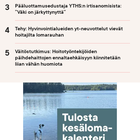
Pääluottamusedustaja YTHS:n irtisanomisista:
”Väki on järkyttynyttä”
Tehy: Hyvinvointialueiden yt-neuvottelut vievät
hoitajilta lomarauhan
Väitöstutkimus: Hoitotyöntekijöiden
päihdehaittojen ennaltaehkäisyyn kiinnitetään
liian vähän huomiota