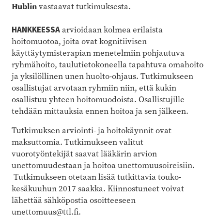
Hublin
vastaavat tutkimuksesta.
HANKKEESSA
arvioidaan kolmea erilaista
hoitomuotoa, joita ovat kognitiivisen
käyttäytymisterapian menetelmiin pohjautuva
ryhmähoito, taulutietokoneella tapahtuva omahoito
ja yksilöllinen unen huolto-ohjaus. Tutkimukseen
osallistujat arvotaan ryhmiin niin, että kukin
osallistuu yhteen hoitomuodoista. Osallistujille
tehdään mittauksia ennen hoitoa ja sen jälkeen.
Tutkimuksen arviointi- ja hoitokäynnit ovat
maksuttomia. Tutkimukseen valitut
vuorotyöntekijät saavat lääkärin arvion
unettomuudestaan ja hoitoa unettomuusoireisiin.
Tutkimukseen otetaan lisää tutkittavia touko-
kesäkuuhun 2017 saakka. Kiinnostuneet voivat
lähettää sähköpostia osoitteeseen
unettomuus@ttl.fi
.