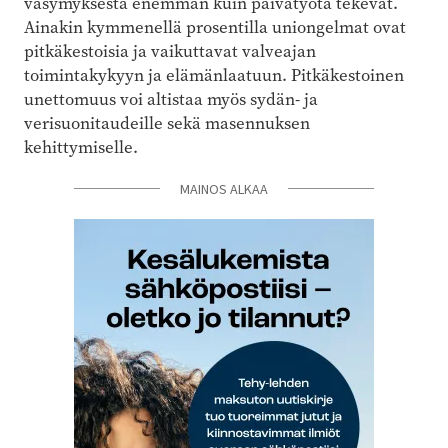
väsymyksestä enemmän kuin päivätyötä tekevät.
Ainakin kymmenellä prosentilla uniongelmat ovat
pitkäkestoisia ja vaikuttavat valveajan
toimintakykyyn ja elämänlaatuun. Pitkäkestoinen
unettomuus voi altistaa myös sydän- ja
verisuonitaudeille sekä masennuksen
kehittymiselle.
MAINOS ALKAA