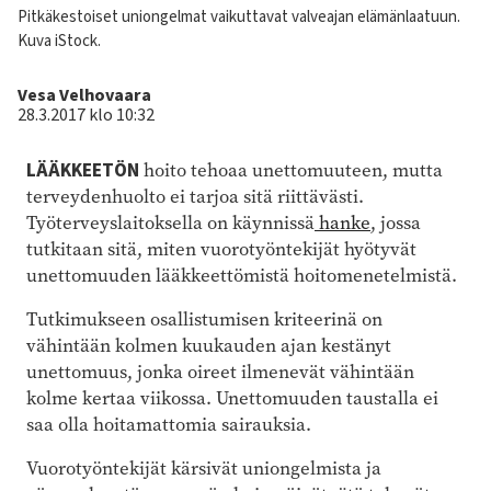
Kuvateksti
Pitkäkestoiset uniongelmat vaikuttavat valveajan elämänlaatuun.
Kuva iStock.
Kirjoittaja
Vesa Velhovaara
28.3.2017 klo 10:32
LÄÄKKEETÖN
hoito tehoaa unettomuuteen, mutta
terveydenhuolto ei tarjoa sitä riittävästi.
Työterveyslaitoksella on käynnissä
hanke
, jossa
tutkitaan sitä, miten vuorotyöntekijät hyötyvät
unettomuuden lääkkeettömistä hoitomenetelmistä.
Tutkimukseen osallistumisen kriteerinä on
vähintään kolmen kuukauden ajan kestänyt
unettomuus, jonka oireet ilmenevät vähintään
kolme kertaa viikossa. Unettomuuden taustalla ei
saa olla hoitamattomia sairauksia.
Vuorotyöntekijät kärsivät uniongelmista ja