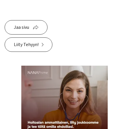
Jaa sivu
Liity Tehyyn!