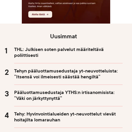
Uusimmat
THL: Julkisen soten palvelut määriteltävä
poliittisesti
Tehyn pääluottamusedustaja yt-neuvotteluista:
”Itsensä voi ilmeisesti säästää hengiltä”
Pääluottamusedustaja YTHS:n irtisanomisista:
”Väki on järkyttynyttä”
Tehy: Hyvinvointialueiden yt-neuvottelut vievät
hoitajilta lomarauhan