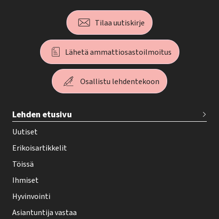
Tilaa uutiskirje
Lähetä ammattiosastoilmoitus
Osallistu lehdentekoon
T
Lehden etusivu
e
h
Uutiset
y
Erikoisartikkelit
-
Töissä
l
Ihmiset
e
Hyvinvointi
h
Asiantuntija vastaa
t