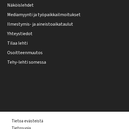
Näköislehdet
Mediamyynti ja työpaikkailmoitukset
Ilmestymis- ja aineistoaikataulut
Yhteystiedot
Tilaa lehti
Osoitteenmuutos
Tehy-lehti somessa
T
Tietoa evästeistä
Tietosuoja