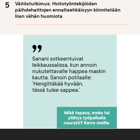
Väitöstutkimus: Hoitotyöntekijöiden
päihdehaittojen ennaltaehkäisyyn kiinnitetään
liian vähän huomiota