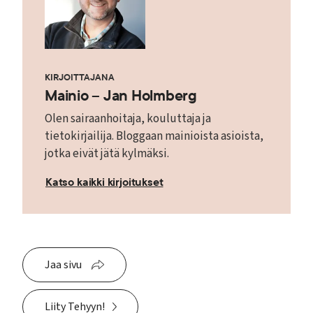
KIRJOITTAJANA
Mainio – Jan Holmberg
Olen sairaanhoitaja, kouluttaja ja
tietokirjailija. Bloggaan mainioista asioista,
jotka eivät jätä kylmäksi.
Katso kaikki kirjoitukset
Jaa sivu
Liity Tehyyn!