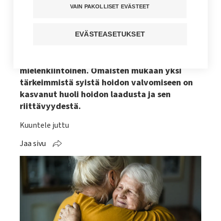
omainen haastaa hoitajan
VAIN PAKOLLISET EVÄSTEET
On yhä tavallisempaa, että omaiset tuntevat
EVÄSTEASETUKSET
tarpeen valvoa potilaani hoitoa, jotta se olisi
heidän mielestään asianmukaista. Ilmiö on
mielenkiintoinen. Omaisten mukaan yksi
tärkeimmistä syistä hoidon valvomiseen on
kasvanut huoli hoidon laadusta ja sen
riittävyydestä.
Kuuntele juttu
Jaa sivu