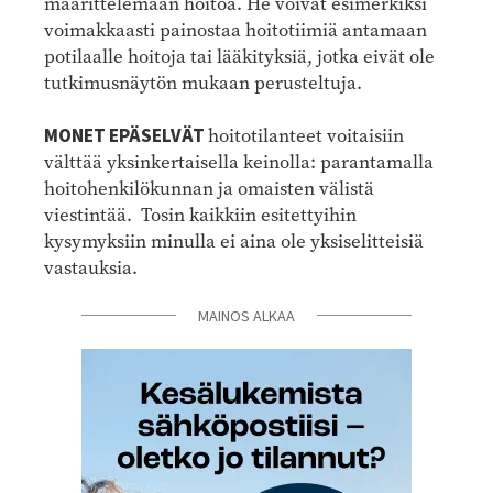
määrittelemään hoitoa. He voivat esimerkiksi
voimakkaasti painostaa hoitotiimiä antamaan
potilaalle hoitoja tai lääkityksiä, jotka eivät ole
tutkimusnäytön mukaan perusteltuja.
MONET EPÄSELVÄT
hoitotilanteet voitaisiin
välttää yksinkertaisella keinolla: parantamalla
hoitohenkilökunnan ja omaisten välistä
viestintää. Tosin kaikkiin esitettyihin
kysymyksiin minulla ei aina ole yksiselitteisiä
vastauksia.
MAINOS ALKAA