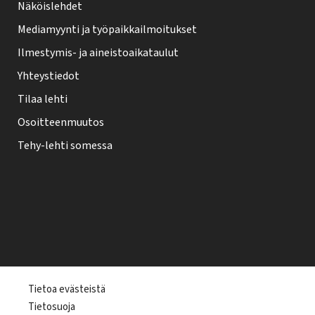
Näköislehdet
Mediamyynti ja työpaikkailmoitukset
Ilmestymis- ja aineistoaikataulut
Yhteystiedot
Tilaa lehti
Osoitteenmuutos
Tehy-lehti somessa
T
Tietoa evästeistä
Tietosuoja
e