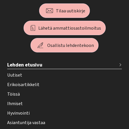
Tilaa uutiskirje
Lähetä ammattiosastoilmoitus
Osallistu lehdentekoon
T
Lehden etusivu
e
h
Uutiset
y
Erikoisartikkelit
-
Töissä
l
Ihmiset
e
Hyvinvointi
h
Asiantuntija vastaa
t