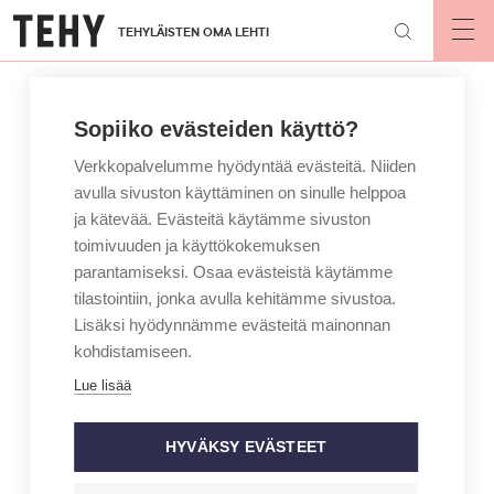
Hyppää
TEHYLÄISTEN OMA LEHTI
pääsisältöön
Op
mai
nav
Sopiiko evästeiden käyttö?
Verkkopalvelumme hyödyntää evästeitä. Niiden
avulla sivuston käyttäminen on sinulle helppoa
ja kätevää. Evästeitä käytämme sivuston
toimivuuden ja käyttökokemuksen
parantamiseksi. Osaa evästeistä käytämme
tilastointiin, jonka avulla kehitämme sivustoa.
Lisäksi hyödynnämme evästeitä mainonnan
kohdistamiseen.
Lue lisää
HYVÄKSY EVÄSTEET
ARTIKKELIKATEGORIA
BLOGI
KIRJOITTAJA
MAINIO – JAN HOLMBERG
Luottamuspulasta kärsivä