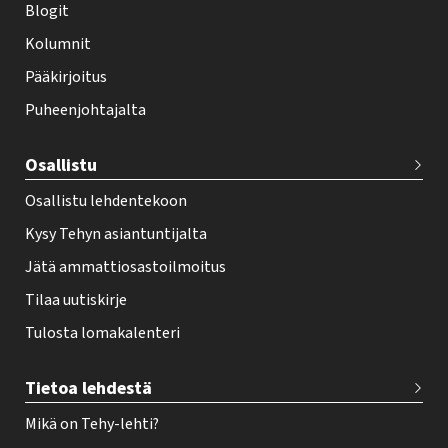
i
Blogit
f
Kolumnit
o
Pääkirjoitus
o
Puheenjohtajalta
t
e
Osallistu
r
Osallistu lehdentekoon
Kysy Tehyn asiantuntijalta
Jätä ammattiosastoilmoitus
Tilaa uutiskirje
Tulosta lomakalenteri
Tietoa lehdestä
Mikä on Tehy-lehti?