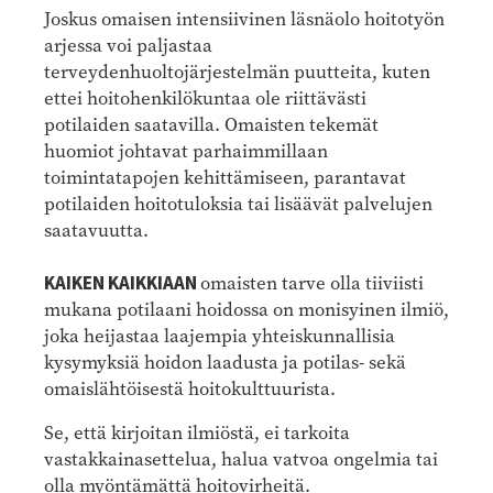
Joskus omaisen intensiivinen läsnäolo hoitotyön
arjessa voi paljastaa
terveydenhuoltojärjestelmän puutteita, kuten
ettei hoitohenkilökuntaa ole riittävästi
potilaiden saatavilla. Omaisten tekemät
huomiot johtavat parhaimmillaan
toimintatapojen kehittämiseen, parantavat
potilaiden hoitotuloksia tai lisäävät palvelujen
saatavuutta.
KAIKEN KAIKKIAAN
omaisten tarve olla tiiviisti
mukana potilaani hoidossa on monisyinen ilmiö,
joka heijastaa laajempia yhteiskunnallisia
kysymyksiä hoidon laadusta ja potilas- sekä
omaislähtöisestä hoitokulttuurista.
Se, että kirjoitan ilmiöstä, ei tarkoita
vastakkainasettelua, halua vatvoa ongelmia tai
olla myöntämättä hoitovirheitä.