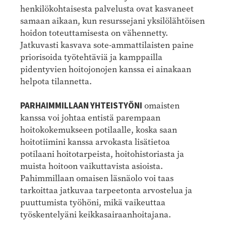
henkilökohtaisesta palvelusta ovat kasvaneet
samaan aikaan, kun resurssejani yksilölähtöisen
hoidon toteuttamisesta on vähennetty.
Jatkuvasti kasvava sote-ammattilaisten paine
priorisoida työtehtäviä ja kamppailla
pidentyvien hoitojonojen kanssa ei ainakaan
helpota tilannetta.
PARHAIMMILLAAN YHTEISTYÖNI
omaisten
kanssa voi johtaa entistä parempaan
hoitokokemukseen potilaalle, koska saan
hoitotiimini kanssa arvokasta lisätietoa
potilaani hoitotarpeista, hoitohistoriasta ja
muista hoitoon vaikuttavista asioista.
Pahimmillaan omaisen läsnäolo voi taas
tarkoittaa jatkuvaa tarpeetonta arvostelua ja
puuttumista työhöni, mikä vaikeuttaa
työskentelyäni keikkasairaanhoitajana.