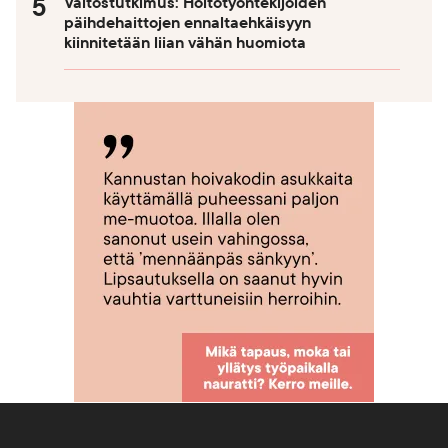
Väitöstutkimus: Hoitotyöntekijöiden
päihdehaittojen ennaltaehkäisyyn
kiinnitetään liian vähän huomiota