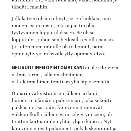
tähdätä maaliin.
Jälkikäteen olisin tehnyt, jos en kaikkea, niin
monen asian toisin, mutta päätin olla
tyytyväinen lopputulokseen. Se oli se
lopputulos, johon sen hetkisillä eväillä pääsin.
Ja kuten moni minulle oli todennut, paras
opinnäytetyö on hyväksytty opinnäytetyö.
NELIVUOTINEN OPINTOMATKANI
ei ole silti vielä
valmis tarina, sillä ensihoitajien
valtakunnallinen tentti on yhä läpäisemättä.
Opparin valmistumisen jälkeen arkeni
huipentui elämäntapahtumaan, joka sekoitti
pakkaa entisestään. Kun voimat menivät
viikkotolkulla jälleen vain selviytymiseen, oli
tenttiin kertaaminen yhtä tyhjän kanssa. Nyt
kun voimat ovat palanneet, pöly laskeutunut ja