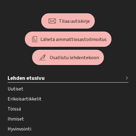
Tilaa uutiskirje
Lähetä ammattiosastoilmoitus
Osallistu lehdentekoon
T
Lehden etusivu
e
h
Uutiset
y
Erikoisartikkelit
-
Töissä
l
Ihmiset
e
Hyvinvointi
h