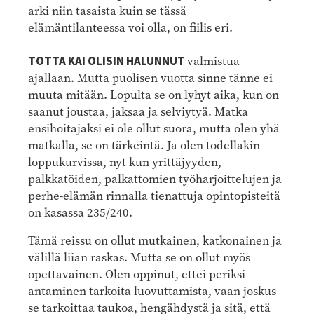
arki niin tasaista kuin se tässä
elämäntilanteessa voi olla, on fiilis eri.
TOTTA KAI OLISIN HALUNNUT
valmistua
ajallaan. Mutta puolisen vuotta sinne tänne ei
muuta mitään. Lopulta se on lyhyt aika, kun on
saanut joustaa, jaksaa ja selviytyä. Matka
ensihoitajaksi ei ole ollut suora, mutta olen yhä
matkalla, se on tärkeintä. Ja olen todellakin
loppukurvissa, nyt kun yrittäjyyden,
palkkatöiden, palkattomien työharjoittelujen ja
perhe-elämän rinnalla tienattuja opintopisteitä
on kasassa 235/240.
Tämä reissu on ollut mutkainen, katkonainen ja
välillä liian raskas. Mutta se on ollut myös
opettavainen. Olen oppinut, ettei periksi
antaminen tarkoita luovuttamista, vaan joskus
se tarkoittaa taukoa, hengähdystä ja sitä, että