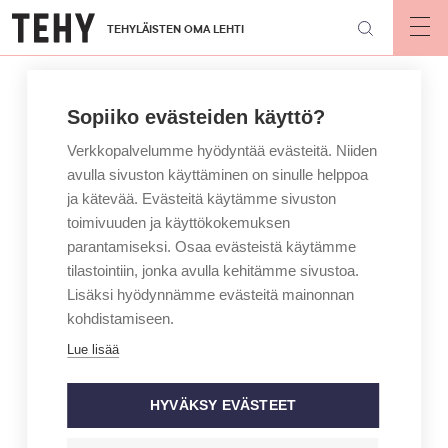
Hyppää
TEHYLÄISTEN OMA LEHTI
pääsisältöön
Op
mai
nav
Sopiiko evästeiden käyttö?
Verkkopalvelumme hyödyntää evästeitä. Niiden
avulla sivuston käyttäminen on sinulle helppoa
ja kätevää. Evästeitä käytämme sivuston
toimivuuden ja käyttökokemuksen
parantamiseksi. Osaa evästeistä käytämme
tilastointiin, jonka avulla kehitämme sivustoa.
Lisäksi hyödynnämme evästeitä mainonnan
kohdistamiseen.
Lue lisää
HYVÄKSY EVÄSTEET
ARTIKKELIKATEGORIA
BLOGI
KIRJOITTAJA
JENNY BELITZ HENRIKSSON
Tentin päässä