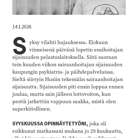
14.1.2026
S
yksy vilahti hujauksessa. Elokuun
viimeisenä päivänä lopetin ensihoitajan
sijaisuuden pelastuslaitoksella. Siitä suoraan
tein kuuden viikon sairaanhoitajan sijaisuuden
kaupungin psykiatria- ja päihdepalveluissa.
Sieltä siirryin Husiin tekemään sairaanhoitajan
sijaisuutta. Sijaisuuden piti ensin loppua ennen
joulua, mutta sain jälleen lottovoiton, kun
pestiä jatkettiin vappuun saakka, mistä olen
superkiitollinen.
SYYSKUUSSA OPINNÄYTETYÖNI,
joka oli
roikkunut matkassani mukana jo 20 kuukautta,