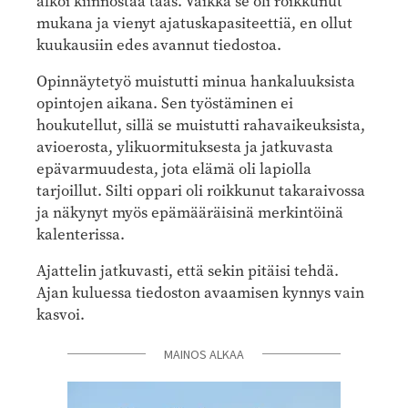
alkoi kiinnostaa taas. Vaikka se oli roikkunut
mukana ja vienyt ajatuskapasiteettiä, en ollut
kuukausiin edes avannut tiedostoa.
Opinnäytetyö muistutti minua hankaluuksista
opintojen aikana. Sen työstäminen ei
houkutellut, sillä se muistutti rahavaikeuksista,
avioerosta, ylikuormituksesta ja jatkuvasta
epävarmuudesta, jota elämä oli lapiolla
tarjoillut. Silti oppari oli roikkunut takaraivossa
ja näkynyt myös epämääräisinä merkintöinä
kalenterissa.
Ajattelin jatkuvasti, että sekin pitäisi tehdä.
Ajan kuluessa tiedoston avaamisen kynnys vain
kasvoi.
MAINOS ALKAA