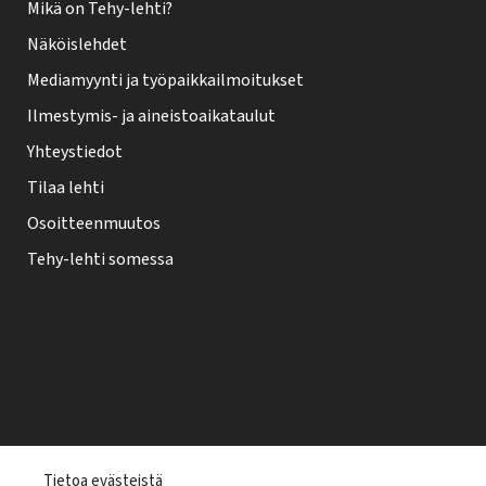
Mikä on Tehy-lehti?
Näköislehdet
Mediamyynti ja työpaikkailmoitukset
Ilmestymis- ja aineistoaikataulut
Yhteystiedot
Tilaa lehti
Osoitteenmuutos
Tehy-lehti somessa
T
Tietoa evästeistä