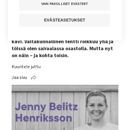
valmistumisesta
VAIN PAKOLLISET EVÄSTEET
Kun aloin opiskella ensihoitajaksi syksyllä
EVÄSTEASETUKSET
2021, ajattelin, että tässä vaiheessa olen jo
valmistunut ja töissä ensihoitajana. Toisin
kävi. Valtakunnallinen tentti roikkuu yhä ja
töissä olen sairaalassa osastolla. Mutta nyt
on näin – ja kohta toisin.
Kuuntele juttu
Jaa sivu