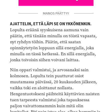
MAINOS PÄÄTTYY
AJATTELIN, ETTÄ LÄPI SE ON YKKÖNENKIN.
Lopulta eräänä syyskuisena aamuna vain
päätin, että tänään minulla on töistä vapaata,
nyt ryhdyn töihin. Päätin, että saatan
opinnäytetyön loppuun sillä energialla, joka
minulla on tässä hetkessä. En sillä energialla,
jonka toivoisin siihen voivani laittaa.
Niin oppari valmistui, ja arvosanaksi sain
kolmosen. Lopulta tein puuttuvat osiot
muutamassa päivässä, 20 kuukauden jälkeen,
vaikka toki en aloittanut nollasta.
Hengentuotokseni päihteitä käyttävien naisten
tuen tarpeesta valmistui joka tapauksessa
paljon vaivattomammin kuin mitä olin
kuvitellut. Piti vain istua alas, alkaa hommiin ja