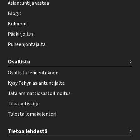
Asiantuntija vastaa
t
i
Blogit
f
Kolumnit
o
Pääkirjoitus
o
Puheenjohtajalta
t
e
Osallistu
r
Osallistu lehdentekoon
Kysy Tehyn asiantuntijalta
Jätä ammattiosastoilmoitus
Tilaa uutiskirje
Tulosta lomakalenteri
Tietoa lehdestä