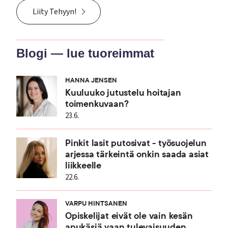
Liity Tehyyn!
Blogi — lue tuoreimmat
HANNA JENSEN
Kuuluuko jutustelu hoitajan
toimenkuvaan?
23.6.
Pinkit lasit putosivat - työsuojelun
arjessa tärkeintä onkin saada asiat
liikkeelle
22.6.
VARPU HINTSANEN
Opiskelijat eivät ole vain kesän
apukäsiä vaan tulevaisuuden