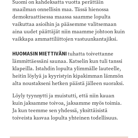
Suomi on kahdeksatta vuotta perättäin
maailman onnellisin maa. Tässä hienossa
demokraattisessa maassa saamme lopulta
vaikuttaa asioihin ja pääsemme valitsemaan
aina uudet päättäjät niin maamme johtoon kuin
vaikkapa ammattiliittojen vastuunkantajiksi.
HUOMASIN MIETTIVÄNI
tuhatta toivettanne
lämmittäessäni saunaa. Katselin kun tuli tanssi
klapeilla. Istahdin lopulta ylimmälle lauteelle,
heitin löylyä ja kyyristyin kipakimman lämmön
alta noustakseni hetken päästä jälleen suoraksi.
Löyly tyynnytti ja muistutti, että niin kauan
kuin jaksamme toivoa, jaksamme myös toimia.
Ja kun teemme sen yhdessä, yksittäisistä
toiveista kasvaa lopulta yhteinen todellisuus.