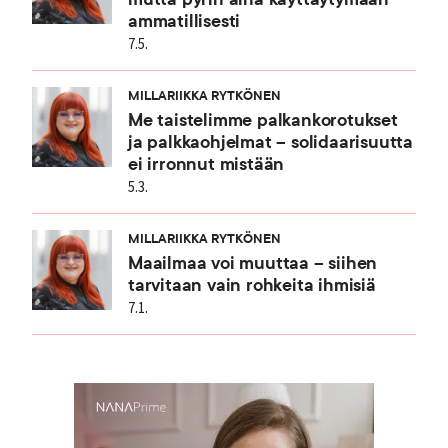
ammatillisesti
7.5.
MILLARIIKKA RYTKÖNEN
Me taistelimme palkankorotukset
ja palkkaohjelmat – solidaarisuutta
ei irronnut mistään
5.3.
MILLARIIKKA RYTKÖNEN
Maailmaa voi muuttaa – siihen
tarvitaan vain rohkeita ihmisiä
7.1.