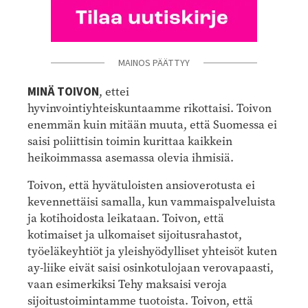
MAINOS PÄÄTTYY
MINÄ TOIVON
, ettei
hyvinvointiyhteiskuntaamme rikottaisi. Toivon
enemmän kuin mitään muuta, että Suomessa ei
saisi poliittisin toimin kurittaa kaikkein
heikoimmassa asemassa olevia ihmisiä.
Toivon, että hyvätuloisten ansioverotusta ei
kevennettäisi samalla, kun vammaispalveluista
ja kotihoidosta leikataan. Toivon, että
kotimaiset ja ulkomaiset sijoitusrahastot,
työeläkeyhtiöt ja yleishyödylliset yhteisöt kuten
ay-liike eivät saisi osinkotulojaan verovapaasti,
vaan esimerkiksi Tehy maksaisi veroja
sijoitustoimintamme tuotoista. Toivon, että