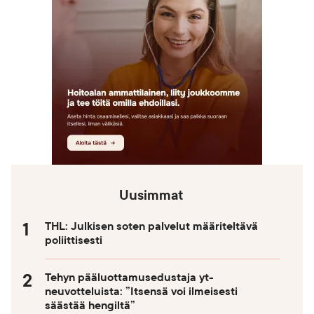
Uusimmat
THL: Julkisen soten palvelut määriteltävä
poliittisesti
Tehyn pääluottamusedustaja yt-
neuvotteluista: ”Itsensä voi ilmeisesti
säästää hengiltä”