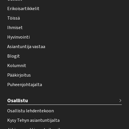
y
Erikoisartikkelit
-
Töissä
l
Ihmiset
e
Hyvinvointi
h
Asiantuntija vastaa
t
i
Blogit
f
Kolumnit
o
Pääkirjoitus
o
Puheenjohtajalta
t
e
Osallistu
r
Osallistu lehdentekoon
Kysy Tehyn asiantuntijalta