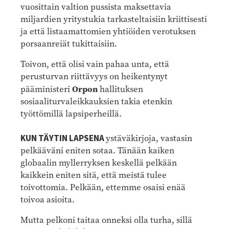
vuosittain valtion pussista maksettavia
miljardien yritystukia tarkasteltaisiin kriittisesti
ja että listaamattomien yhtiöiden verotuksen
porsaanreiät tukittaisiin.
Toivon, että olisi vain pahaa unta, että
perusturvan riittävyys on heikentynyt
Orpon
pääministeri
hallituksen
sosiaaliturvaleikkauksien takia etenkin
työttömillä lapsiperheillä.
KUN TÄYTIN LAPSENA
ystäväkirjoja, vastasin
pelkääväni eniten sotaa. Tänään kaiken
globaalin myllerryksen keskellä pelkään
kaikkein eniten sitä, että meistä tulee
toivottomia. Pelkään, ettemme osaisi enää
toivoa asioita.
Mutta pelkoni taitaa onneksi olla turha, sillä