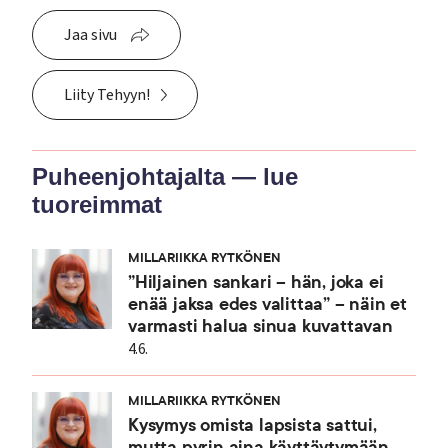
Jaa sivu
Liity Tehyyn!
Puheenjohtajalta — lue
tuoreimmat
MILLARIIKKA RYTKÖNEN
”Hiljainen sankari – hän, joka ei
enää jaksa edes valittaa” – näin et
varmasti halua sinua kuvattavan
4.6.
MILLARIIKKA RYTKÖNEN
Kysymys omista lapsista sattui,
mutta pyrin aina käyttäytymään