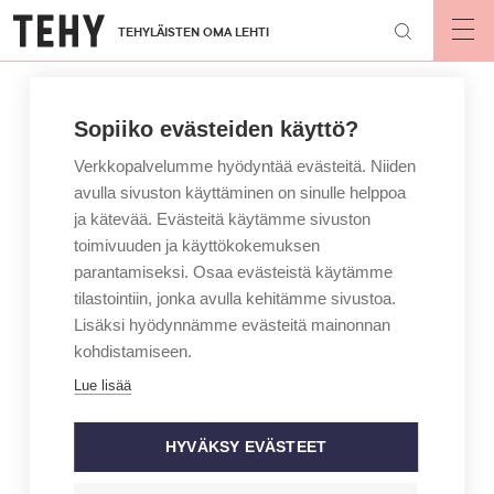
Hyppää
TEHYLÄISTEN OMA LEHTI
pääsisältöön
Op
mai
nav
Sopiiko evästeiden käyttö?
Verkkopalvelumme hyödyntää evästeitä. Niiden
avulla sivuston käyttäminen on sinulle helppoa
ja kätevää. Evästeitä käytämme sivuston
toimivuuden ja käyttökokemuksen
parantamiseksi. Osaa evästeistä käytämme
tilastointiin, jonka avulla kehitämme sivustoa.
Lisäksi hyödynnämme evästeitä mainonnan
kohdistamiseen.
Lue lisää
HYVÄKSY EVÄSTEET
ARTIKKELIKATEGORIA
PUHEENJOHTAJALTA
KIRJOITTAJA
MILLARIIKKA RYTKÖNEN