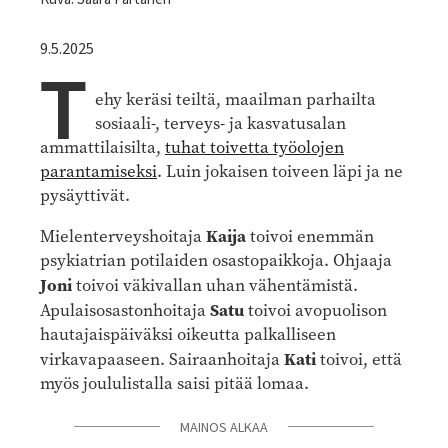
9.5.2025
T
ehy keräsi teiltä, maailman parhailta
sosiaali-, terveys- ja kasvatusalan
ammattilaisilta,
tuhat toivetta työolojen
parantamiseksi
. Luin jokaisen toiveen läpi ja ne
pysäyttivät.
Kaija
Mielenterveyshoitaja
toivoi enemmän
psykiatrian potilaiden osastopaikkoja. Ohjaaja
Joni
toivoi väkivallan uhan vähentämistä.
Satu
Apulaisosastonhoitaja
toivoi avopuolison
hautajaispäiväksi oikeutta palkalliseen
Kati
virkavapaaseen. Sairaanhoitaja
toivoi, että
myös joululistalla saisi pitää lomaa.
MAINOS ALKAA