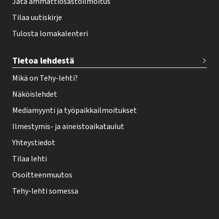
Jätä ammattiosastoilmoitus
Tilaa uutiskirje
Tulosta lomakalenteri
Tietoa lehdestä
Mikä on Tehy-lehti?
Näköislehdet
Mediamyynti ja työpaikkailmoitukset
Ilmestymis- ja aineistoaikataulut
Yhteystiedot
Tilaa lehti
Osoitteenmuutos
Tehy-lehti somessa