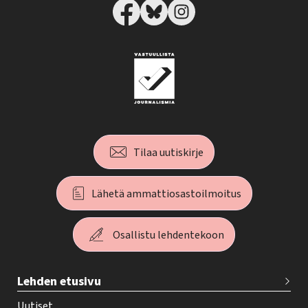
Tilaa uutiskirje
Lähetä ammattiosastoilmoitus
Osallistu lehdentekoon
T
Lehden etusivu
e
h
Uutiset