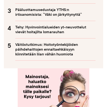
Pääluottamusedustaja YTHS:n
irtisanomisista: ”Väki on järkyttynyttä”
Tehy: Hyvinvointialueiden yt-neuvottelut
vievät hoitajilta lomarauhan
Väitöstutkimus: Hoitotyöntekijöiden
päihdehaittojen ennaltaehkäisyyn
kiinnitetään liian vähän huomiota