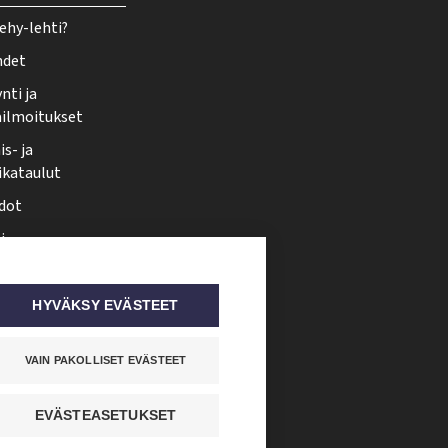
ehy-lehti?
hdet
nti ja
ailmoitukset
s- ja
ikataulut
dot
i
nmuutos
ti somessa
HYVÄKSY EVÄSTEET
VAIN PAKOLLISET EVÄSTEET
EVÄSTEASETUKSET