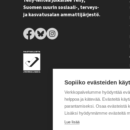
Tehy-lehteä julkaisee Tehy,
Suomen suurin sosiaali-, terveys-
ja kasvatusalan ammattijärjestö.
Sopiiko evästeiden käy
Verkkopalvelumme hyödyntää eväste
helppoa ja kätevää. Evästeitä kä
parantamiseksi. Osaa evästeistä k
Lisäksi hyödynnämme evästeitä m
Lue lisää