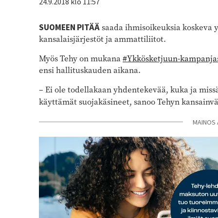
24.9.2018 klo 11:57
SUOMEEN PITÄÄ
saada ihmisoikeuksia koskeva yri
kansalaisjärjestöt ja ammattiliitot.
Myös Tehy on mukana
#Ykkösketjuun-kampanja
ensi hallituskauden aikana.
­– Ei ole todellakaan yhdentekevää, kuka ja miss
käyttämät suojakäsineet, sanoo Tehyn kansainvä
MAINOS 