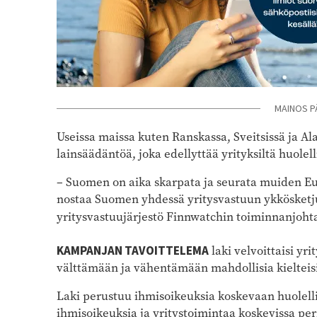
MAINOS P
Useissa maissa kuten Ranskassa, Sveitsissä ja A
lainsäädäntöä, joka edellyttää yrityksiltä huolel
­– Suomen on aika skarpata ja seurata muiden 
nostaa Suomen yhdessä yritysvastuun ykkösket
yritysvastuujärjestö Finnwatchin toiminnanjoht
KAMPANJAN TAVOITTELEMA
laki velvoittaisi y
välttämään ja vähentämään mahdollisia kielteisi
Laki perustuu ihmisoikeuksia koskevaan huolell
ihmisoikeuksia ja yritystoimintaa koskevissa per