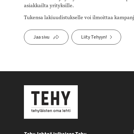
asiakkailta yrityksille.
Tukensa lakiuudistukselle voi ilmoittaa kampan
Jaa sivu
Liity Tehyyn!