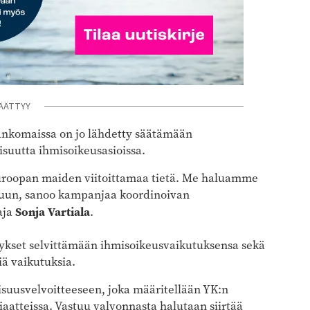
ÄÄTTYY
lankomaissa on jo lähdetty säätämään
lisuutta ihmisoikeusasioissa.
Euroopan maiden viitoittamaa tietä. Me haluamme
juun, sanoo kampanjaa koordinoivan
Sonja Vartiala
aja
.
ritykset selvittämään ihmisoikeusvaikutuksensa sekä
ä vaikutuksia.
isuusvelvoitteeseen, joka määritellään YK:n
iaatteissa. Vastuu valvonnasta halutaan siirtää