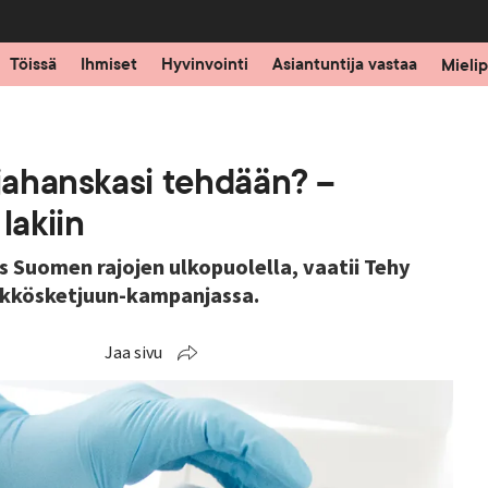
Töissä
Ihmiset
Hyvinvointi
Asiantuntija vastaa
Mielip
ojahanskasi tehdään? –
lakiin
ös Suomen rajojen ulkopuolella, vaatii Tehy
#Ykkösketjuun-kampanjassa.
Jaa sivu