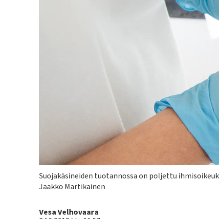
Kuvateksti
Suojakäsineiden tuotannossa on poljettu ihmisoikeuksi
Jaakko Martikainen
Kirjoittaja
Vesa Velhovaara