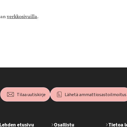
jan
verkkosivuilla
.
Tilaa uutiskirje
Lähetä ammattiosastoilmoitus
T
Lehden etusivu
Osallistu
Tietoa 