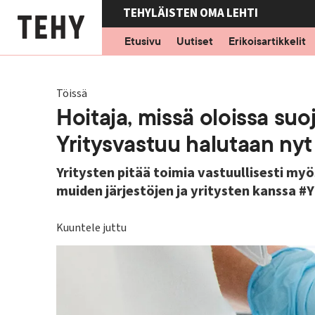
Hyppää
TEHYLÄISTEN OMA LEHTI
pääsisältöön
Etusivu
Uutiset
Erikoisartikkelit
Töissä
Hoitaja, missä oloissa su
Yritysvastuu halutaan nyt 
Yritysten pitää toimia vastuullisesti my
muiden järjestöjen ja yritysten kanssa 
Kuuntele juttu