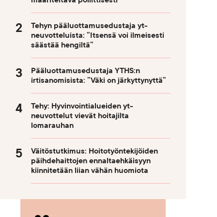
määriteltävä poliittisesti
Tehyn pääluottamusedustaja yt-
neuvotteluista: ”Itsensä voi ilmeisesti
säästää hengiltä”
Pääluottamusedustaja YTHS:n
irtisanomisista: ”Väki on järkyttynyttä”
Tehy: Hyvinvointialueiden yt-
neuvottelut vievät hoitajilta
lomarauhan
Väitöstutkimus: Hoitotyöntekijöiden
päihdehaittojen ennaltaehkäisyyn
kiinnitetään liian vähän huomiota