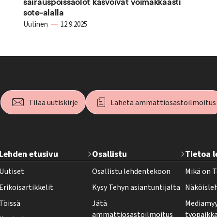
sairauspoissaolot kasvoivat voimakkaasti
sote-alalla
Uutinen
12.9.2025
Tilaa uutiskirje
Lähetä ammattiosastoilmoitus
T
Lehden etusivu
Osallistu
Tietoa 
e
Uutiset
Osallistu lehdentekoon
Mikä on T
h
Erikoisartikkelit
Kysy Tehyn asiantuntijalta
Näköisle
y
Töissä
Jätä
Mediamyy
-
ammattiosastoilmoitus
työpaikk