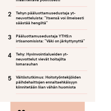
määriteltävä poliittisesti
Tehyn pääluottamusedustaja yt-
neuvotteluista: ”Itsensä voi ilmeisesti
säästää hengiltä”
Pääluottamusedustaja YTHS:n
irtisanomisista: ”Väki on järkyttynyttä”
Tehy: Hyvinvointialueiden yt-
neuvottelut vievät hoitajilta
lomarauhan
Väitöstutkimus: Hoitotyöntekijöiden
päihdehaittojen ennaltaehkäisyyn
kiinnitetään liian vähän huomiota