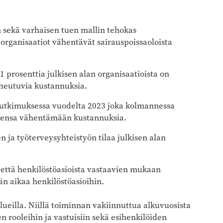
sekä varhaisen tuen mallin tehokas
 organisaatiot vähentävät sairauspoissaoloista
51 prosenttia julkisen alan organisaatioista on
iheutuvia kustannuksia.
 tutkimuksessa vuodelta 2023 joka kolmannessa
neensa vähentämään kustannuksia.
 ja työterveysyhteistyön tilaa julkisen alan
että henkilöstöasioista vastaavien mukaan
n aikaa henkilöstöasioihin.
alueilla. Niillä toiminnan vakiinnuttua alkuvuosista
 rooleihin ja vastuisiin sekä esihenkilöiden