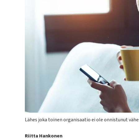
Kuvateksti
Lähes joka toinen organisaatio ei ole onnistunut vä
Kirjoittaja
Riitta Hankonen