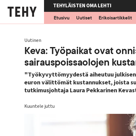
Hyppää
TEHYLÄISTEN OMA LEHTI
pääsisältöön
Etusivu
Uutiset
Erikoisartikkelit
Uutinen
Keva: Työpaikat ovat on
sairauspoissaolojen kust
"Työkyvyttömyydestä aiheutuu julkisen al
euron välittömät kustannukset, joista s
tutkimusjohtaja Laura Pekkarinen Kevas
Kuuntele juttu