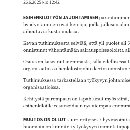
26.6.2025 klo 12:42
ESIHENKILÖTYÖN JA JOHTAMISEN
parantaminen 
hyödyntäminen ovat keinoja, joilla julkisen alan
aiheutuvia kustannuksia.
Kevan tutkimuksesta selviää, että yli puolet eli 
onnistunut vähentämään sairauspoissaoloista a
Osuus on kasvanut aiemmasta, sillä edellisessä
organisaatiossa henkilöstöjohto kertoi onnistu
Tutkimuksessa tarkastellaan työkyvyn johtamisen
organisaatioissa.
Kehitystä parempaan on tapahtunut myös siinä, 
esihenkilöille resursoidaan nyt aiempaa enemmä
MUUTOS ON OLLUT
suuri erityisesti hyvinvointi
huomiota on kiinnitetty työkyvyn toimintatapojen