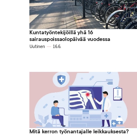
Kuntatyöntekijöillä yhä 16
sairauspoissaolopäivää vuodessa
Uutinen
16.6.
Mitä kerron työnantajalle leikkauksesta?