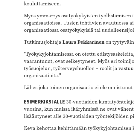
kouluttamiseen.
Myös ymmärrys osatyökykyisten työllistämisen t
organisaatioissa. Uusien tehtävien avautuessa 
organisaatiossa osatyökykyisiä tai uudelleensijoi
Tutkimusjohtaja
Laura Pekkarinen
on tyytyväin
"Työkykyjohtamisessa on otettu edistysaskeleita, 
vaarantunut, ovat selkeytyneet. Myös eri toimij
työsuojelun, työterveyshuollon – roolit ja vastuu
organisaatioita."
Lähes joka toinen organisaatio ei ole onnistun
ESIMERKIKSI ALLE
30-vuotiaiden kuntatyöntekijö
vuosina, kun muissa ikäryhmissä ne ovat vähenty
lisääntyneet alle 30-vuotiaiden työntekijöiden p
Keva kehottaa kehittämään työkykyjohtamisen kä