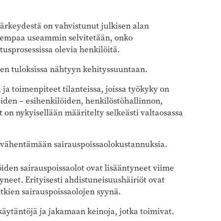
ärkeydestä on vahvistunut julkisen alan
aiempaa useammin selvitetään, onko
tusprosessissa olevia henkilöitä.
en tuloksissa nähtyyn kehityssuuntaan.
ja toimenpiteet tilanteissa, joissa työkyky on
oiden – esihenkilöiden, henkilöstöhallinnon,
t on nykyisellään määritelty selkeästi valtaosassa
ut vähentämään sairauspoissaolokustannuksia.
iden sairauspoissaolot ovat lisääntyneet viime
neet. Erityisesti ahdistuneisuushäiriöt ovat
itkien sairauspoissaolojen syynä.
ytäntöjä ja jakamaan keinoja, jotka toimivat.