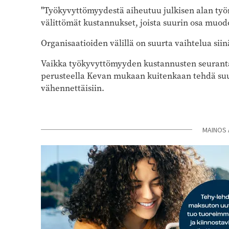
"Työkyvyttömyydestä aiheutuu julkisen alan työna
välittömät kustannukset, joista suurin osa muodo
Organisaatioiden välillä on suurta vaihtelua sii
Vaikka työkyvyttömyyden kustannusten seuranta 
perusteella Kevan mukaan kuitenkaan tehdä suun
vähennettäisiin.
MAINOS 