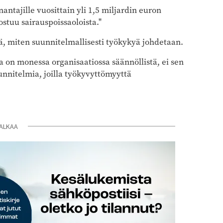
ntajille vuosittain yli 1,5 miljardin euron
stuu sairauspoissaoloista."
nä, miten suunnitelmallisesti työkykyä johdetaan.
on monessa organisaatiossa säännöllistä, ei sen
nitelmia, joilla työkyvyttömyyttä
ALKAA