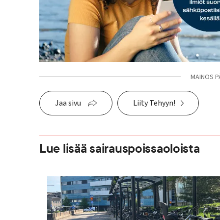
MAINOS P
Jaa sivu
Liity Tehyyn!
Lue lisää sairauspoissaoloista