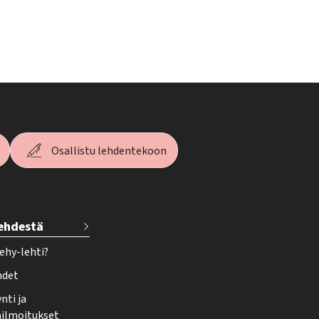
Osallistu lehdentekoon
lehdestä
ehy-lehti?
hdet
nti ja
ailmoitukset