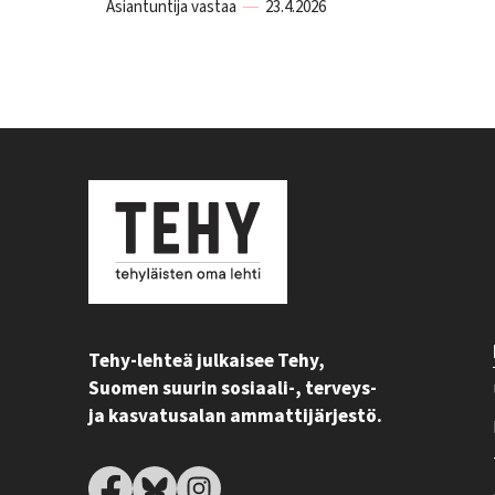
Asiantuntija vastaa
23.4.2026
Tehy-lehteä julkaisee Tehy,
Suomen suurin sosiaali-, terveys-
ja kasvatusalan ammattijärjestö.