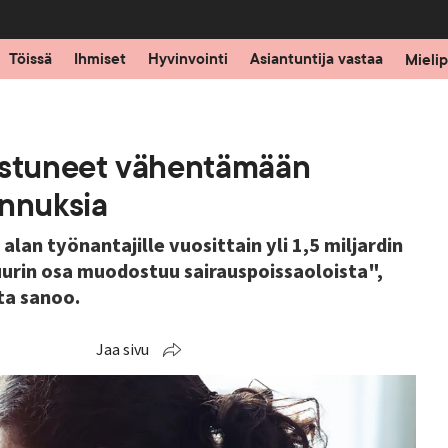
Töissä
Ihmiset
Hyvinvointi
Asiantuntija vastaa
Mielip
nistuneet vähentämään
annuksia
an työnantajille vuosittain yli 1,5 miljardin
uurin osa muodostuu sairauspoissaoloista",
ta sanoo.
Jaa sivu