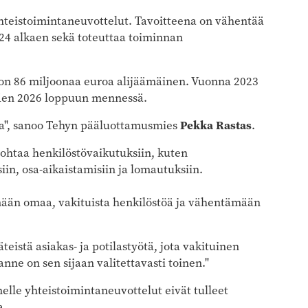
hteistoimintaneuvottelut. Tavoitteena on vähentää
24 alkaen sekä toteuttaa toiminnan
on 86 miljoonaa euroa alijäämäinen. Vuonna 2023
oden 2026 loppuun mennessä.
sta", sanoo Tehyn pääluottamusmies
Pekka Rastas
.
ohtaa henkilöstövaikutuksiin, kuten
in, osa-aikaistamisiin ja lomautuksiin.
mään omaa, vakituista henkilöstöä ja vähentämään
teistä asiakas- ja potilastyötä, jota vakituinen
nne on sen sijaan valitettavasti toinen."
nelle yhteistoimintaneuvottelut eivät tulleet
a.