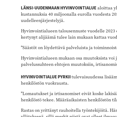
LÄNSI-UUDENMAAN HYVINVOINTIALUE
aloittaa y
kustannuksia 40 miljoonalla eurolla vuodesta 20
uudelleenjärjestelyjä.
Hyvinvointialueen talousennuste vuodelle 2023 
kertynyt alijäämä tulee lain mukaan kattaa vu
"Säästöt on löydettävä palveluista ja toiminnoi
Hyvinvointialueen mukaan osa muutoksista voi j
palvelussuhteen ehtojen muutoksiin, irtisanomisi
HYVINVOINTIALUE PYRKII
tulevaisuudessa lisää
henkilöstön vuokrausta.
"Lomautukset ja irtisanomiset eivät koske lakisää
henkilöstö tekee. Määräaikaisten henkilöstön tila
Rastas on yrittänyt rauhoitella työntekijöitä. Hä
yllätyksenä, sillä merkit niistä ovat olleet ilmass