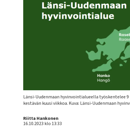
Kuvateksti
Länsi-Uudenmaan hyvinvointialueella työskentelee 9 
kestävän kuusi viikkoa.
Kuva: Länsi-Uudenmaan hyvinv
Kirjoittaja
Riitta Hankonen
16.10.2023 klo 13:33