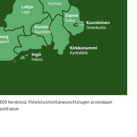
600 henkilöä. Yhteistoimintaneuvottelujen arvioidaan
ointialue