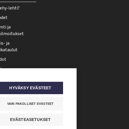
ehy-lehti?
hdet
nti ja
ailmoitukset
s- ja
ikataulut
dot
i
nmuutos
ti somessa
HYVÄKSY EVÄSTEET
VAIN PAKOLLISET EVÄSTEET
EVÄSTEASETUKSET