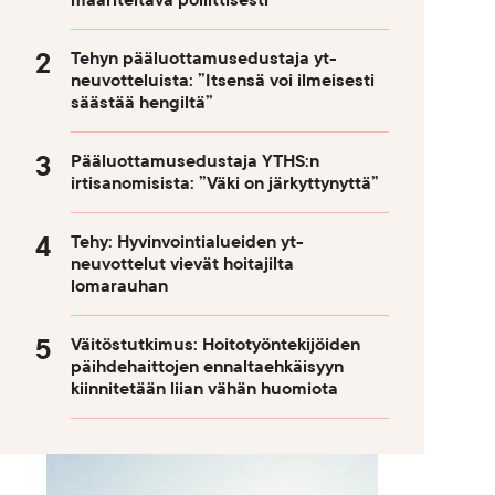
määriteltävä poliittisesti
Tehyn pääluottamusedustaja yt-
neuvotteluista: ”Itsensä voi ilmeisesti
säästää hengiltä”
Pääluottamusedustaja YTHS:n
irtisanomisista: ”Väki on järkyttynyttä”
Tehy: Hyvinvointialueiden yt-
neuvottelut vievät hoitajilta
lomarauhan
Väitöstutkimus: Hoitotyöntekijöiden
päihdehaittojen ennaltaehkäisyyn
kiinnitetään liian vähän huomiota