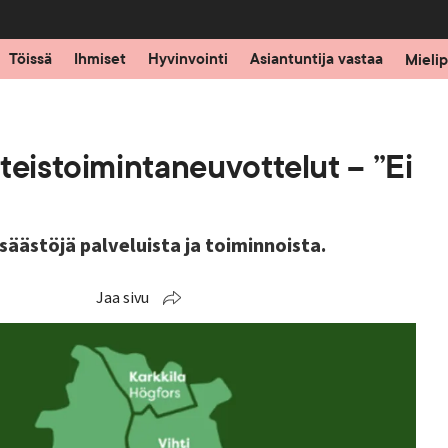
Töissä
Ihmiset
Hyvinvointi
Asiantuntija vastaa
Mielip
teistoimintaneuvottelut – ”Ei
äästöjä palveluista ja toiminnoista.
Jaa sivu