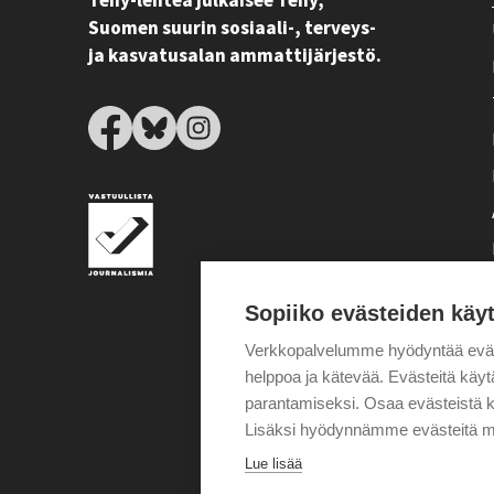
Tehy-lehteä julkaisee Tehy,
Suomen suurin sosiaali-, terveys-
ja kasvatusalan ammattijärjestö.
Sopiiko evästeiden käy
Verkkopalvelumme hyödyntää eväste
helppoa ja kätevää. Evästeitä kä
parantamiseksi. Osaa evästeistä k
Lisäksi hyödynnämme evästeitä m
Lue lisää