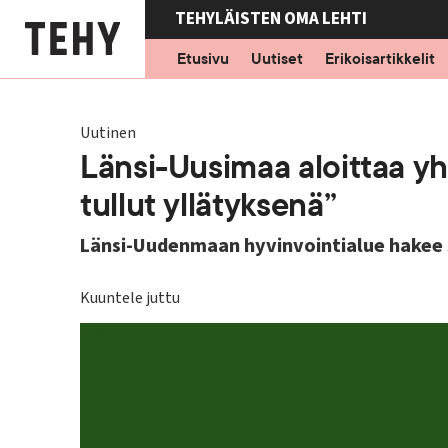
Hyppää
TEHYLÄISTEN OMA LEHTI
pääsisältöön
Etusivu
Uutiset
Erikoisartikkelit
Uutinen
Länsi-Uusimaa aloittaa yh
tullut yllätyksenä”
Länsi-Uudenmaan hyvinvointialue hakee s
Kuuntele juttu