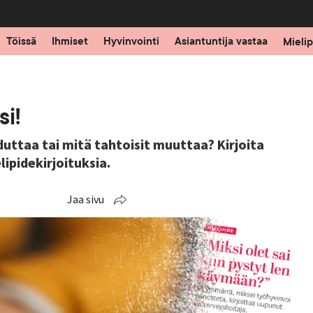
Töissä
Ihmiset
Hyvinvointi
Asiantuntija vastaa
Mielip
si!
duttaa tai mitä tahtoisit muuttaa? Kirjoita
lipidekirjoituksia.
Jaa sivu