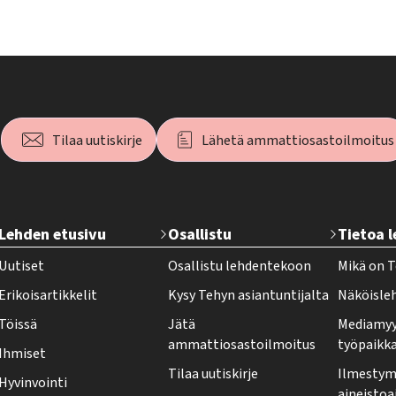
Tilaa uutiskirje
Lähetä ammattiosastoilmoitus
T
Lehden etusivu
Osallistu
Tietoa 
e
Uutiset
Osallistu lehdentekoon
Mikä on T
h
Erikoisartikkelit
Kysy Tehyn asiantuntijalta
Näköisle
y
Töissä
Jätä
Mediamyy
-
ammattiosastoilmoitus
työpaikk
Ihmiset
l
Tilaa uutiskirje
Ilmestymi
Hyvinvointi
e
aineistoa