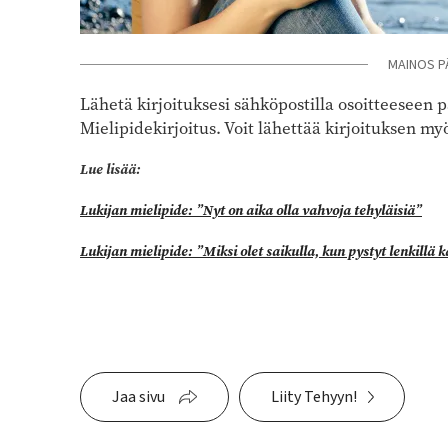
MAINOS P
Lähetä kirjoituksesi sähköpostilla osoitteeseen
p
Mielipidekirjoitus. Voit lähettää kirjoituksen my
Lue lisää:
Lukijan mielipide:
”
Nyt on aika olla vahvoja tehyläisiä
”
Lukijan mielipide:
”
Miksi olet saikulla, kun pystyt lenkillä
Jaa sivu
Liity Tehyyn!