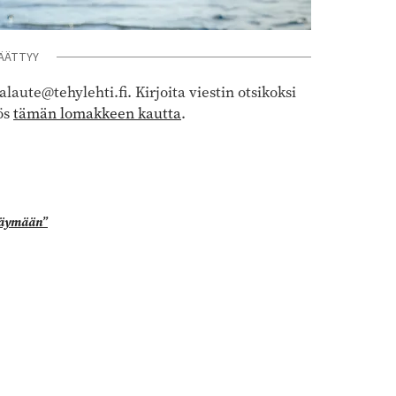
ÄÄTTYY
alaute@tehylehti.fi
. Kirjoita viestin otsikoksi
ös
tämän lomakkeen kautta
.
 käymään
”