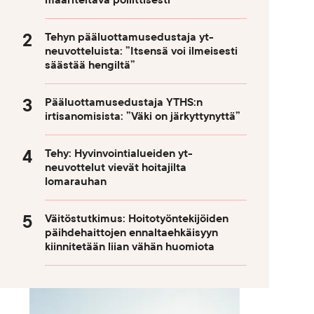
määriteltävä poliittisesti
Tehyn pääluottamusedustaja yt-
neuvotteluista: ”Itsensä voi ilmeisesti
säästää hengiltä”
Pääluottamusedustaja YTHS:n
irtisanomisista: ”Väki on järkyttynyttä”
Tehy: Hyvinvointialueiden yt-
neuvottelut vievät hoitajilta
lomarauhan
Väitöstutkimus: Hoitotyöntekijöiden
päihdehaittojen ennaltaehkäisyyn
kiinnitetään liian vähän huomiota