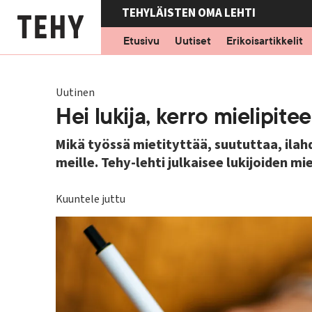
Hyppää
TEHYLÄISTEN OMA LEHTI
pääsisältöön
Etusivu
Uutiset
Erikoisartikkelit
Uutinen
Hei lukija, kerro mielipitee
Mikä työssä mietityttää, suututtaa, ilah
meille. Tehy-lehti julkaisee lukijoiden mie
Kuuntele juttu