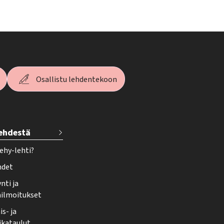
Osallistu lehdentekoon
lehdestä
ehy-lehti?
hdet
nti ja
ailmoitukset
s- ja
ikataulut