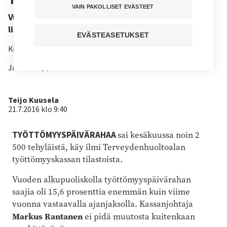
VAIN PAKOLLISET EVÄSTEET
Vuorotteluvapaan ehtojen tiukentuminen saattaa
lisätä työttömyyttä.
EVÄSTEASETUKSET
Kuuntele juttu
Jaa sivu
Kirjoittaja
Teijo Kuusela
21.7.2016 klo 9:40
TYÖTTÖMYYSPÄIVÄRAHAA
sai kesäkuussa noin 2
500 tehyläistä, käy ilmi Terveydenhuoltoalan
työttömyyskassan tilastoista.
Vuoden alkupuoliskolla työttömyyspäivärahan
saajia oli 15,6 prosenttia enemmän kuin viime
vuonna vastaavalla ajanjaksolla. Kassanjohtaja
Markus Rantanen
ei pidä muutosta kuitenkaan