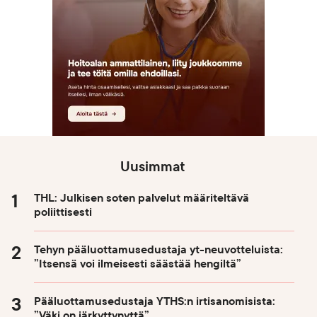
Uusimmat
THL: Julkisen soten palvelut määriteltävä
poliittisesti
Tehyn pääluottamusedustaja yt-neuvotteluista:
”Itsensä voi ilmeisesti säästää hengiltä”
Pääluottamusedustaja YTHS:n irtisanomisista:
”Väki on järkyttynyttä”