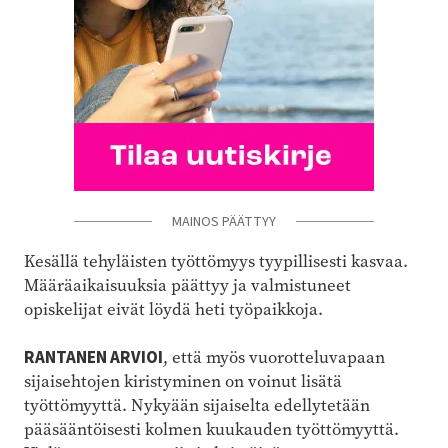
MAINOS PÄÄTTYY
Kesällä tehyläisten työttömyys tyypillisesti kasvaa.
Määräaikaisuuksia päättyy ja valmistuneet
opiskelijat eivät löydä heti työpaikkoja.
RANTANEN ARVIOI
, että myös vuorotteluvapaan
sijaisehtojen kiristyminen on voinut lisätä
työttömyyttä. Nykyään sijaiselta edellytetään
pääsääntöisesti kolmen kuukauden työttömyyttä.