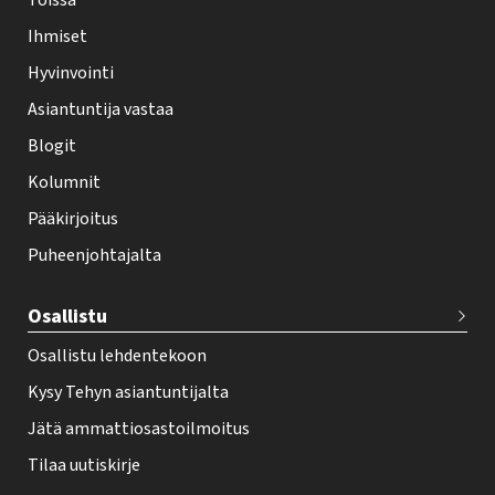
Töissä
l
Ihmiset
e
Hyvinvointi
h
Asiantuntija vastaa
t
i
Blogit
f
Kolumnit
o
Pääkirjoitus
o
Puheenjohtajalta
t
e
Osallistu
r
Osallistu lehdentekoon
Kysy Tehyn asiantuntijalta
Jätä ammattiosastoilmoitus
Tilaa uutiskirje