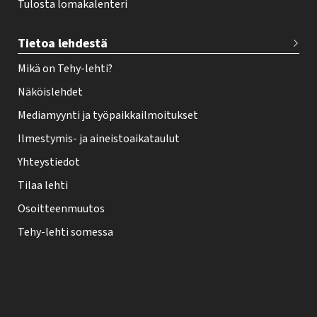
Tulosta lomakalenteri
Tietoa lehdestä
Mikä on Tehy-lehti?
Näköislehdet
Mediamyynti ja työpaikkailmoitukset
Ilmestymis- ja aineistoaikataulut
Yhteystiedot
Tilaa lehti
Osoitteenmuutos
Tehy-lehti somessa