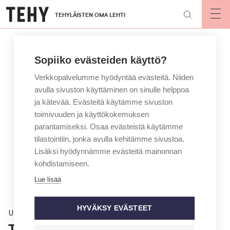
Hyppää
TEHYLÄISTEN OMA LEHTI
pääsisältöön
Op
mai
nav
Sopiiko evästeiden käyttö?
Verkkopalvelumme hyödyntää evästeitä. Niiden
avulla sivuston käyttäminen on sinulle helppoa
ja kätevää. Evästeitä käytämme sivuston
toimivuuden ja käyttökokemuksen
parantamiseksi. Osaa evästeistä käytämme
tilastointiin, jonka avulla kehitämme sivustoa.
Lisäksi hyödynnämme evästeitä mainonnan
kohdistamiseen.
Lue lisää
HYVÄKSY EVÄSTEET
Uutinen
Työttömänä 2 500 tehyläistä