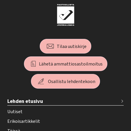
Tilaa uutiskirje
Lähetä ammattiosastoilmoitus
Osallistu lehdentekoon
T
Lehden etusivu
e
h
Uutiset
y
Erikoisartikkelit
-