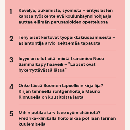
Kävelyä, pukemista, syömistä – erityislasten
kanssa työskentelevä koulunkäynninohjaaja
auttaa elämän perusasioiden opettelussa
Tehyläiset kertovat työpaikkakiusaamisesta –
asiantuntija arvioi seitsemää tapausta
Isyys on ollut sitä, mistä transmies Nooa
Sammalkäpy haaveili – ”Lapset ovat
hykerryttävässä iässä”
Onko tässä Suomen lapsellisin kirjailija?
Kirjan tehneellä röntgenhoitaja Mauno
Kinnusella on kuusitoista lasta
Mihin potilas tarvitsee syömishäiriötä?
Fredrika-klinikalla hoito alkaa potilaan tarinan
kuulemisella