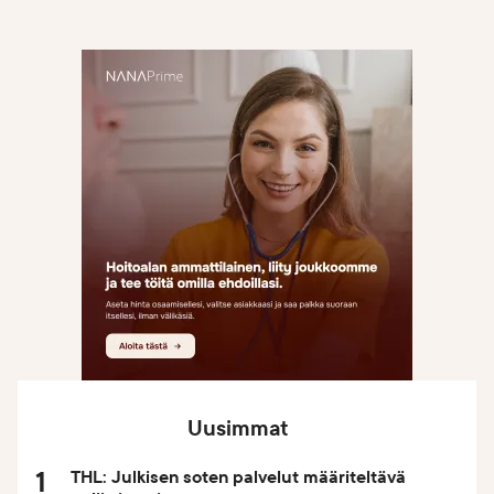
e
r
o
i
n
t
i
Uusimmat
THL: Julkisen soten palvelut määriteltävä