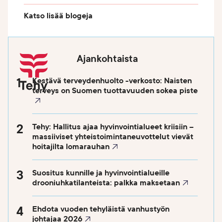
Katso lisää blogeja
Ajankohtaista
Kestävä terveydenhuolto -verkosto: Naisten
terveys on Suomen tuottavuuden sokea piste
Tehy: Hallitus ajaa hyvinvointialueet kriisiin –
massiiviset yhteistoimintaneuvottelut vievät
hoitajilta lomarauhan
Suositus kunnille ja hyvinvointialueille
drooniuhkatilanteista: palkka maksetaan
Ehdota vuoden tehyläistä vanhustyön
johtajaa 2026