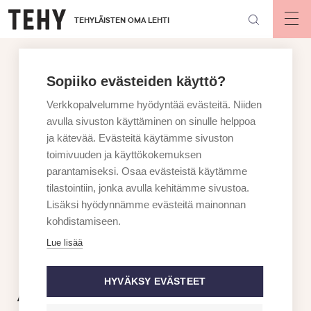
Hyppää
TEHYLÄISTEN OMA LEHTI
pääsisältöön
Op
mai
nav
Sopiiko evästeiden käyttö?
Verkkopalvelumme hyödyntää evästeitä. Niiden
avulla sivuston käyttäminen on sinulle helppoa
ja kätevää. Evästeitä käytämme sivuston
toimivuuden ja käyttökokemuksen
parantamiseksi. Osaa evästeistä käytämme
tilastointiin, jonka avulla kehitämme sivustoa.
Lisäksi hyödynnämme evästeitä mainonnan
kohdistamiseen.
Lue lisää
HYVÄKSY EVÄSTEET
Asiantuntija vastaa