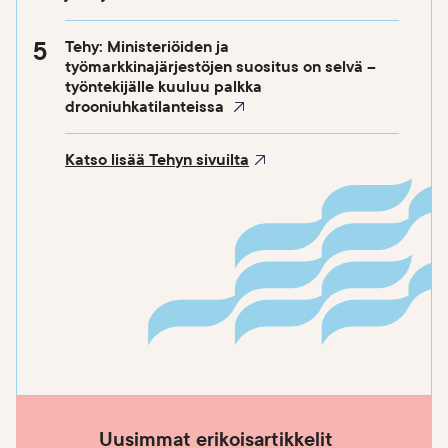
Tehy: Ministeriöiden ja
työmarkkinajärjestöjen suositus on selvä –
työntekijälle kuuluu palkka
drooniuhkatilanteissa
Katso lisää Tehyn sivuilta
Uusimmat erikoisartikkelit