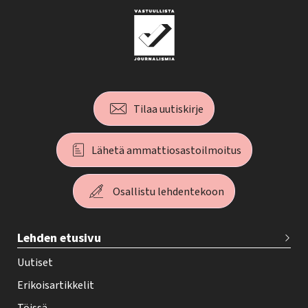
Tilaa uutiskirje
Lähetä ammattiosastoilmoitus
Osallistu lehdentekoon
T
Lehden etusivu
e
h
Uutiset
y
Erikoisartikkelit
-