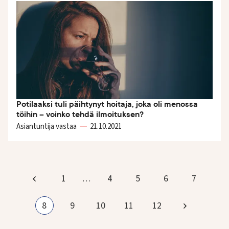
Potilaaksi tuli päihtynyt hoitaja, joka oli menossa
töihin – voinko tehdä ilmoituksen?
Asiantuntija vastaa
21.10.
2021
S
i
v
1
4
5
6
7
…
Edellinen
Sivu
Sivu
Sivu
Sivu
u
n
sivu
8
9
10
11
12
Seuraava
u
Tämänhetkinen
Sivu
Sivu
Sivu
Sivu
m
sivu
sivu