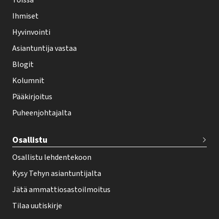
Töissä
l
Ihmiset
e
Hyvinvointi
h
Asiantuntija vastaa
t
i
Blogit
f
Kolumnit
o
Pääkirjoitus
o
Puheenjohtajalta
t
e
Osallistu
r
Osallistu lehdentekoon
Kysy Tehyn asiantuntijalta
Jätä ammattiosastoilmoitus
Tilaa uutiskirje