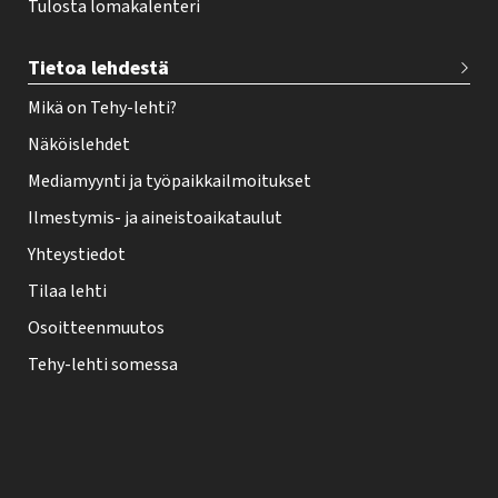
Tulosta lomakalenteri
Tietoa lehdestä
Mikä on Tehy-lehti?
Näköislehdet
Mediamyynti ja työpaikkailmoitukset
Ilmestymis- ja aineistoaikataulut
Yhteystiedot
Tilaa lehti
Osoitteenmuutos
Tehy-lehti somessa