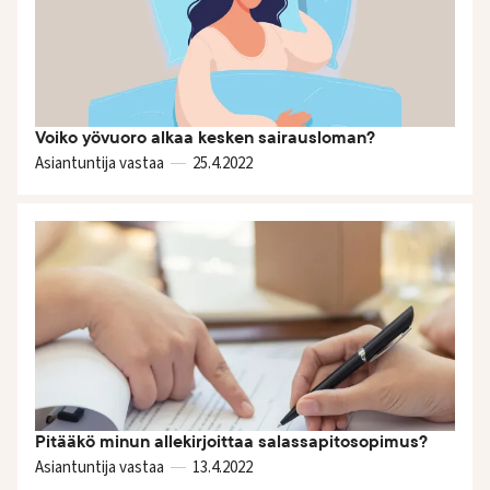
Voiko yövuoro alkaa kesken sairausloman?
Asiantuntija vastaa
25.4.
2022
Pitääkö minun allekirjoittaa salassapitosopimus?
Asiantuntija vastaa
13.4.
2022