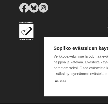
Sopiiko evästeiden käy
Verkkopalvelumme hyödyntää eväste
helppoa ja kätevää. Evästeitä kä
parantamiseksi. Osaa evästeistä k
Lisäksi hyödynnämme evästeitä m
Lue lisää