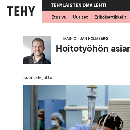
Hyppää
TEHYLÄISTEN OMA LEHTI
pääsisältöön
Etusivu
Uutiset
Erikoisartikkelit
KIRJOITTAJA
MAINIO – JAN HOLMBERG
Hoitotyöhön asiant
Kuuntele juttu