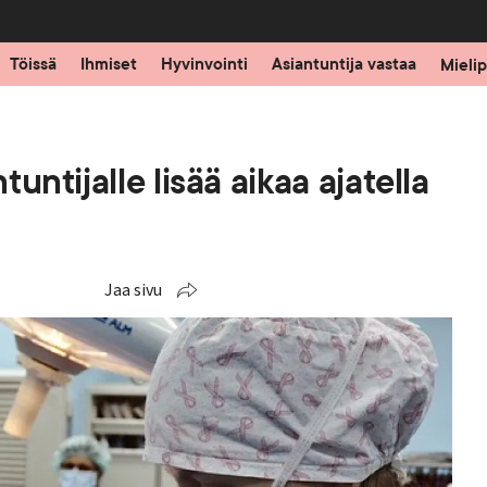
Töissä
Ihmiset
Hyvinvointi
Asiantuntija vastaa
Mielip
untijalle lisää aikaa ajatella
Jaa sivu