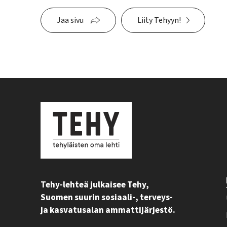
Jaa sivu
Liity Tehyyn!
Tehy-lehteä julkaisee Tehy,
Suomen suurin sosiaali-, terveys-
ja kasvatusalan ammattijärjestö.