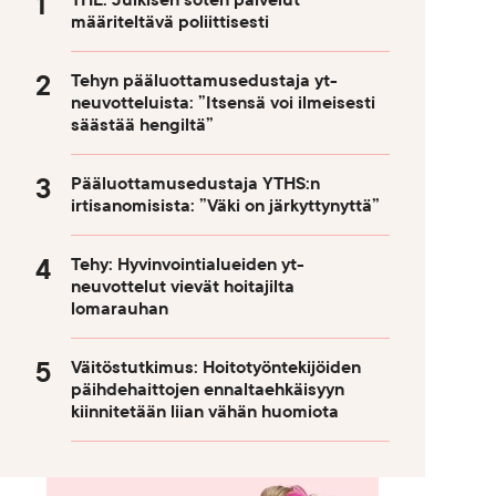
THL: Julkisen soten palvelut
määriteltävä poliittisesti
Tehyn pääluottamusedustaja yt-
neuvotteluista: ”Itsensä voi ilmeisesti
säästää hengiltä”
Pääluottamusedustaja YTHS:n
irtisanomisista: ”Väki on järkyttynyttä”
Tehy: Hyvinvointialueiden yt-
neuvottelut vievät hoitajilta
lomarauhan
Väitöstutkimus: Hoitotyöntekijöiden
päihdehaittojen ennaltaehkäisyyn
kiinnitetään liian vähän huomiota