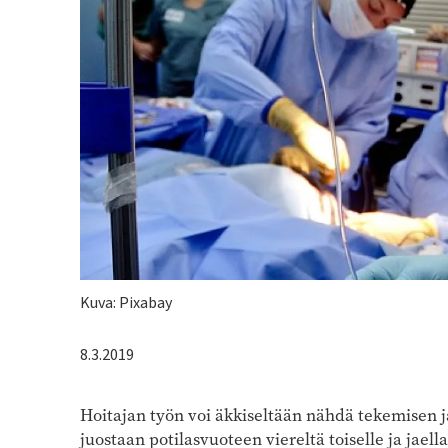
Kuvateksti
Kuva: Pixabay
8.3.2019
Hoitajan työn voi äkkiseltään nähdä tekemisen 
juostaan potilasvuoteen viereltä toiselle ja jaell