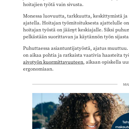
hoitajien työtä vain sivusta.
Monessa luovuutta, tarkkuutta, keskittymistä ja 
ajatella. Hoitajan työmitoituksesta ajattelulle on
hoitajan työstä on jäänyt keskiajalle. Siksi puhun
pelkästään suorittavan ja käytännön työn sijast
Puhuttaessa asiantuntijatyöstä, ajatus muuttuu. A
on aikaa pohtia ja ratkaista vaativia haasteita ty
aivotyön kuormittavuuteen
, aikaan opiskella uu
ergonomiaan.
MA