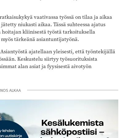
ratkaisukykyä vaativassa työssä on tilaa ja aikaa
 jätetty niukasti aikaa. Tässä suhteessa ajatus
 hoitajan kliinisestä työstä tarkoituksella
a myös tärkeänä asiantuntijatyönä.
siantyöstä ajatellaan yleisesti, että työntekijällä
össään. Keskustelu siirtyy työsuorituksista
simmat alan asiat ja fyysisestä aivotyön
INOS ALKAA