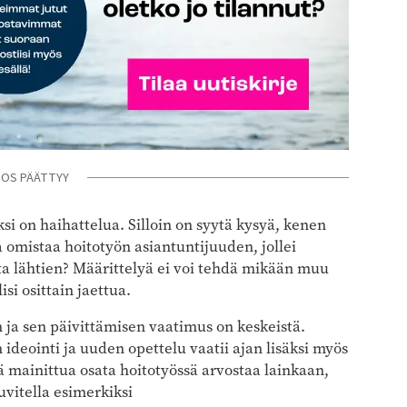
NOS PÄÄTTYY
i on haihattelua. Silloin on syytä kysyä, kenen
 omistaa hoitotyön asiantuntijuuden, jollei
sta lähtien? Määrittelyä ei voi tehdä mikään muu
i osittain jaettua.
 ja sen päivittämisen vaatimus on keskeistä.
ideointi ja uuden opettelu vaatii ajan lisäksi myös
lä mainittua osata hoitotyössä arvostaa lainkaan,
uvitella esimerkiksi