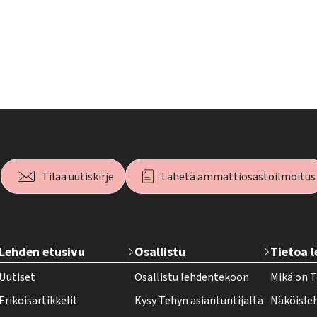
Tilaa uutiskirje
Lähetä ammattiosastoilmoitus
T
Lehden etusivu
Osallistu
Tietoa 
e
Uutiset
Osallistu lehdentekoon
Mikä on T
h
Erikoisartikkelit
Kysy Tehyn asiantuntijalta
Näköisle
y