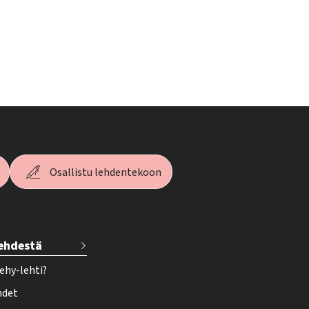
Osallistu lehdentekoon
lehdestä
ehy-lehti?
hdet