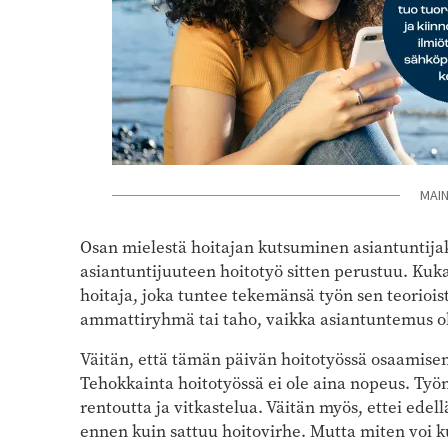
MAI
Osan mielestä hoitajan kutsuminen asiantuntijaks
asiantuntijuuteen hoitotyö sitten perustuu. Kuka
hoitaja, joka tuntee tekemänsä työn sen teorioi
ammattiryhmä tai taho, vaikka asiantuntemus olis
Väitän, että tämän päivän hoitotyössä osaamisen
Tehokkainta hoitotyössä ei ole aina nopeus. Työn 
rentoutta ja vitkastelua. Väitän myös, ettei edel
ennen kuin sattuu hoitovirhe. Mutta miten voi k