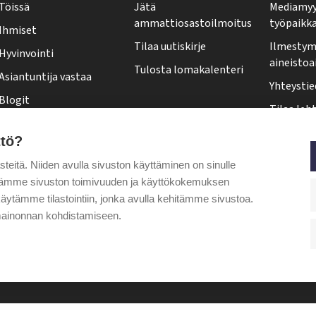
Töissä
Jätä
Mediamyy
-
ammattiosastoilmoitus
työpaikk
Ihmiset
l
Tilaa uutiskirje
Ilmestymi
Hyvinvointi
e
aineistoa
Tulosta lomakalenteri
Asiantuntija vastaa
h
Yhteystie
Blogit
t
Tilaa leht
Kolumnit
i
Osoittee
ttö?
Pääkirjoitus
f
Tehy-leh
itä. Niiden avulla sivuston käyttäminen on sinulle
o
Puheenjohtajalta
ytämme sivuston toimivuuden ja käyttökokemuksen
o
äytämme tilastointiin, jonka avulla kehitämme sivustoa.
t
ainonnan kohdistamiseen.
e
r