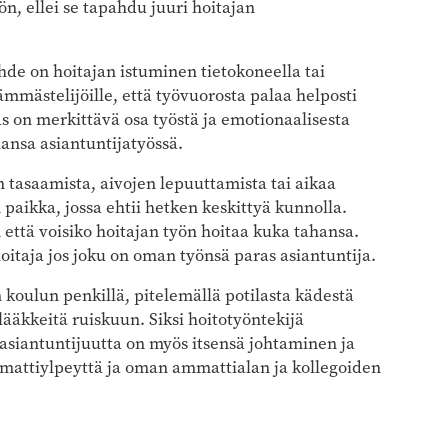
n, ellei se tapahdu juuri hoitajan
de on hoitajan istuminen tietokoneella tai
mästelijöille, että työvuorosta palaa helposti
as on merkittävä osa työstä ja emotionaalisesta
ansa asiantuntijatyössä.
tasaamista, aivojen lepuuttamista tai aikaa
n paikka, jossa ehtii hetken keskittyä kunnolla.
 että voisiko hoitajan työn hoitaa kuka tahansa.
hoitaja jos joku on oman työnsä paras asiantuntija.
n koulun penkillä, pitelemällä potilasta kädestä
lääkkeitä ruiskuun. Siksi hoitotyöntekijä
a asiantuntijuutta on myös itsensä johtaminen ja
mmattiylpeyttä ja oman ammattialan ja kollegoiden