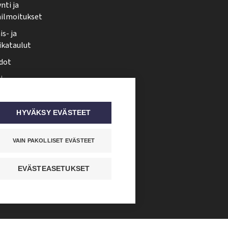
nti ja
ailmoitukset
s- ja
ikataulut
dot
i
nmuutos
ti somessa
HYVÄKSY EVÄSTEET
VAIN PAKOLLISET EVÄSTEET
EVÄSTEASETUKSET