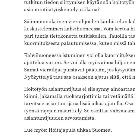
tutkitun tiedon siirtymisen käytännön hoitotyöhö
asiantuntijatyöskentelyn aikana?
Säännönmukainen vierailijoiden kauhistelun koh
keskusteleminen kahvihuoneessa. Voin kertoa häm
pari tuntia
tietokonetta tutkiskellen. Tauoilla ta
kuormituksesta palautumisessa, kuten missä tah
Kahvihuoneessa istuminen voi olla kuormituksen 
ajattelua varten. Se voi olla myös ainoa hiljaine
Samat vierailijat puistavat päätään, jos kysytään
Nyökyttelyä taas saa osakseen ajatus siitä, että 
Hoitotyön asiantuntijuus ei siis synny ainoastaa
kiinni, jakamalla ruokatarjottimia tai vetämällä 
tarvitsee asiantuntijana lisää aikaa ajatella. Os
työnsä rajojen määrittely. Se osoittaa vahvaa a
asiantuntijuuden arvostamista.
Lue myös:
Hoitajapula uhkaa Suomea
.