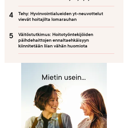
Tehy: Hyvinvointialueiden yt-neuvottelut
vievät hoitajilta lomarauhan
Väitöstutkimus: Hoitotyöntekijöiden
päihdehaittojen ennaltaehkäisyyn
kiinnitetään liian vähän huomiota