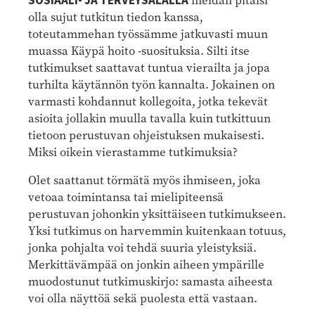
SOSIAALI- JA TERVEYSALALLA
meidän pitäisi
olla sujut tutkitun tiedon kanssa,
toteutammehan työssämme jatkuvasti muun
muassa Käypä hoito -suosituksia. Silti itse
tutkimukset saattavat tuntua vierailta ja jopa
turhilta käytännön työn kannalta. Jokainen on
varmasti kohdannut kollegoita, jotka tekevät
asioita jollakin muulla tavalla kuin tutkittuun
tietoon perustuvan ohjeistuksen mukaisesti.
Miksi oikein vierastamme tutkimuksia?
Olet saattanut törmätä myös ihmiseen, joka
vetoaa toimintansa tai mielipiteensä
perustuvan johonkin yksittäiseen tutkimukseen.
Yksi tutkimus on harvemmin kuitenkaan totuus,
jonka pohjalta voi tehdä suuria yleistyksiä.
Merkittävämpää on jonkin aiheen ympärille
muodostunut tutkimuskirjo: samasta aiheesta
voi olla näyttöä sekä puolesta että vastaan.