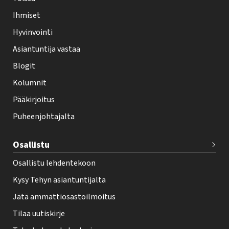
l
Ihmiset
e
Hyvinvointi
h
Asiantuntija vastaa
t
i
Blogit
f
Kolumnit
o
Pääkirjoitus
o
Puheenjohtajalta
t
e
Osallistu
r
Osallistu lehdentekoon
Kysy Tehyn asiantuntijalta
Jätä ammattiosastoilmoitus
Tilaa uutiskirje