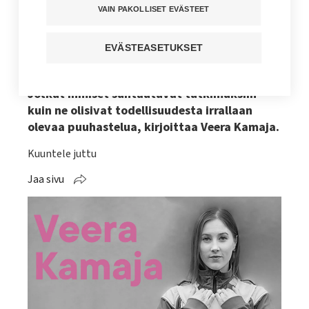
ensihoitajan mukanaan –
VAIN PAKOLLISET EVÄSTEET
”Sote-alalla meidän pitäisi
olla sujut tutkitun tiedon
EVÄSTEASETUKSET
kanssa”
Jotkut ihmiset suhtautuvat tutkimuksiin
kuin ne olisivat todellisuudesta irrallaan
olevaa puuhastelua, kirjoittaa Veera Kamaja.
Kuuntele juttu
Jaa sivu