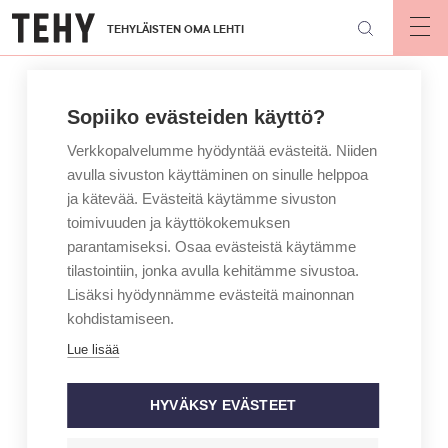
Hyppää
TEHYLÄISTEN OMA LEHTI
pääsisältöön
Op
mai
nav
Sopiiko evästeiden käyttö?
Verkkopalvelumme hyödyntää evästeitä. Niiden
avulla sivuston käyttäminen on sinulle helppoa
ja kätevää. Evästeitä käytämme sivuston
toimivuuden ja käyttökokemuksen
parantamiseksi. Osaa evästeistä käytämme
tilastointiin, jonka avulla kehitämme sivustoa.
Lisäksi hyödynnämme evästeitä mainonnan
kohdistamiseen.
Lue lisää
HYVÄKSY EVÄSTEET
ARTIKKELIKATEGORIA
KOLUMNI
KIRJOITTAJA
VEERA KAMAJA
Tutkimuksen maailma vei