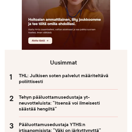
Uusimmat
THL: Julkisen soten palvelut määriteltävä
poliittisesti
Tehyn pääluottamusedustaja yt-
neuvotteluista: ”Itsensä voi ilmeisesti
säästää hengiltä”
Pääluottamusedustaja YTHS:n
irtisanomisista: ”Väki on järkyttynyttä”