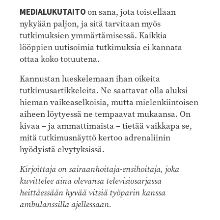
MEDIALUKUTAITO
on sana, jota toistellaan
nykyään paljon, ja sitä tarvitaan myös
tutkimuksien ymmärtämisessä. Kaikkia
lööppien uutisoimia tutkimuksia ei kannata
ottaa koko totuutena.
Kannustan lueskelemaan ihan oikeita
tutkimusartikkeleita. Ne saattavat olla aluksi
hieman vaikeaselkoisia, mutta mielenkiintoisen
aiheen löytyessä ne tempaavat mukaansa. On
kivaa – ja ammattimaista – tietää vaikkapa se,
mitä tutkimusnäyttö kertoo adrenaliinin
hyödyistä elvytyksissä.
Kirjoittaja on sairaanhoitaja-ensihoitaja, joka
kuvittelee aina olevansa televisiosarjassa
heittäessään hyvää vitsiä työparin kanssa
ambulanssilla ajellessaan.