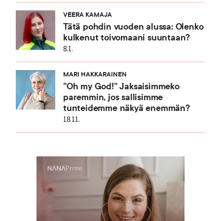
VEERA KAMAJA
Tätä pohdin vuoden alussa: Olenko
kulkenut toivomaani suuntaan?
8.1.
MARI HAKKARAINEN
”Oh my God!” Jaksaisimmeko
paremmin, jos sallisimme
tunteidemme näkyä enemmän?
18.11.