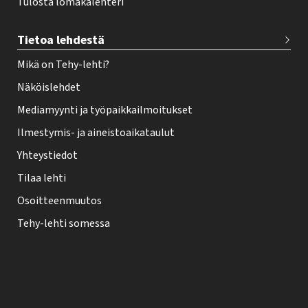
Tulosta lomakalenteri
Tietoa lehdestä
Mikä on Tehy-lehti?
Näköislehdet
Mediamyynti ja työpaikkailmoitukset
Ilmestymis- ja aineistoaikataulut
Yhteystiedot
Tilaa lehti
Osoitteenmuutos
Tehy-lehti somessa