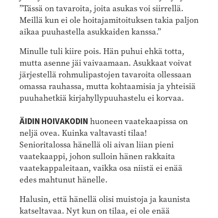
”Tässä on tavaroita, joita asukas voi siirrellä.
Meillä kun ei ole hoitajamitoituksen takia paljon
aikaa puuhastella asukkaiden kanssa.”
Minulle tuli kiire pois. Hän puhui ehkä totta,
mutta asenne jäi vaivaamaan. Asukkaat voivat
järjestellä rohmulipastojen tavaroita ollessaan
omassa rauhassa, mutta kohtaamisia ja yhteisiä
puuhahetkiä kirjahyllypuuhastelu ei korvaa.
ÄIDIN HOIVAKODIN
huoneen vaatekaapissa on
neljä ovea. Kuinka valtavasti tilaa!
Senioritalossa hänellä oli aivan liian pieni
vaatekaappi, johon sulloin hänen rakkaita
vaatekappaleitaan, vaikka osa niistä ei enää
edes mahtunut hänelle.
Halusin, että hänellä olisi muistoja ja kaunista
katseltavaa. Nyt kun on tilaa, ei ole enää