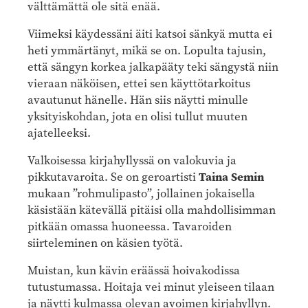
välttämättä ole sitä enää.
Viimeksi käydessäni äiti katsoi sänkyä mutta ei
heti ymmärtänyt, mikä se on. Lopulta tajusin,
että sängyn korkea jalkapääty teki sängystä niin
vieraan näköisen, ettei sen käyttötarkoitus
avautunut hänelle. Hän siis näytti minulle
yksityiskohdan, jota en olisi tullut muuten
ajatelleeksi.
Valkoisessa kirjahyllyssä on valokuvia ja
pikkutavaroita. Se on geroartisti
Taina Semin
mukaan ”rohmulipasto”, jollainen jokaisella
käsistään kätevällä pitäisi olla mahdollisimman
pitkään omassa huoneessa. Tavaroiden
siirteleminen on käsien työtä.
Muistan, kun kävin eräässä hoivakodissa
tutustumassa. Hoitaja vei minut yleiseen tilaan
ja näytti kulmassa olevan avoimen kirjahyllyn.