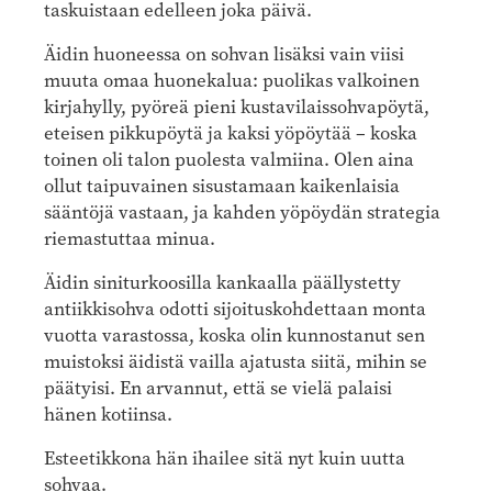
taskuistaan edelleen joka päivä.
Äidin huoneessa on sohvan lisäksi vain viisi
muuta omaa huonekalua: puolikas valkoinen
kirjahylly, pyöreä pieni kustavilaissohvapöytä,
eteisen pikkupöytä ja kaksi yöpöytää – koska
toinen oli talon puolesta valmiina. Olen aina
ollut taipuvainen sisustamaan kaikenlaisia
sääntöjä vastaan, ja kahden yöpöydän strategia
riemastuttaa minua.
Äidin siniturkoosilla kankaalla päällystetty
antiikkisohva odotti sijoituskohdettaan monta
vuotta varastossa, koska olin kunnostanut sen
muistoksi äidistä vailla ajatusta siitä, mihin se
päätyisi. En arvannut, että se vielä palaisi
hänen kotiinsa.
Esteetikkona hän ihailee sitä nyt kuin uutta
sohvaa.