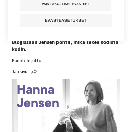
VAIN PAKOLLISET EVÄSTEET
Muistisairauksien asiantuntija Satu Sipola
EVÄSTEASETUKSET
sanoi toimittaja Hanna Jensenille vuosia
sitten: ”Koti on siellä, missä tuntuu kodilta.”
Blogissaan Jensen pohtii, mikä tekee kodista
kodin.
Kuuntele juttu
Jaa sivu