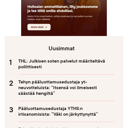
Uusimmat
THL: Julkisen soten palvelut määriteltävä
poliittisesti
Tehyn pääluottamusedustaja yt-
neuvotteluista: ”Itsensä voi ilmeisesti
säästää hengiltä”
Pääluottamusedustaja YTHS:n
irtisanomisista: ”Väki on järkyttynyttä”