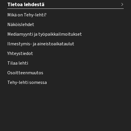
Tietoa lehdestä
Mikä on Tehy-lehti?
Näköislehdet
Mediamyynti ja työpaikkailmoitukset
Ilmestymis- ja aineistoaikataulut
Yhteystiedot
Tilaa lehti
Osoitteenmuutos
Tehy-lehti somessa