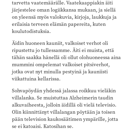
tarvetta vaatemäärälle. Vaatekaappiakin äiti
järjestelee oman logiikkansa mukaan, ja siellä
on yleensä myös valokuvia, kirjoja, laukkuja ja
erilaisia terveen elämän papereita, kuten
koulutodistuksia.
Äidin huoneen kauniit, valkoiset verhot oli
ripustettu jo tullessamme. Äiti ei muista, että
tähän saakka hänellä oli ollut olohuoneessa aina
mummini ompelemat valkoiset pitsiverhot,
jotka ovat nyt minulla pestyinä ja kauniisti
viikattuina kellarissa.
Sohvapöydän yhdessä jalassa roikkuu vieläkin
villalanka. Se muistuttaa Alzheimerin taudin
alkuvaiheesta, jolloin äidillä oli vielä televisio.
Olin kiinnittänyt villalangan pöytään ja toisen
pään television kaukosäätimen ympärille, jotta
se ei katoaisi. Katosihan se.