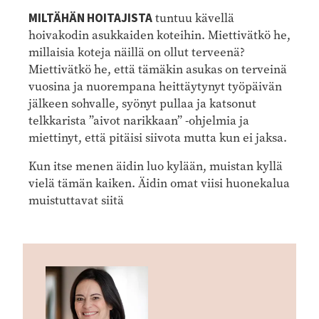
MILTÄHÄN HOITAJISTA
tuntuu kävellä
hoivakodin asukkaiden koteihin. Miettivätkö he,
millaisia koteja näillä on ollut terveenä?
Miettivätkö he, että tämäkin asukas on terveinä
vuosina ja nuorempana heittäytynyt työpäivän
jälkeen sohvalle, syönyt pullaa ja katsonut
telkkarista ”aivot narikkaan” -ohjelmia ja
miettinyt, että pitäisi siivota mutta kun ei jaksa.
Kun itse menen äidin luo kylään, muistan kyllä
vielä tämän kaiken. Äidin omat viisi huonekalua
muistuttavat siitä