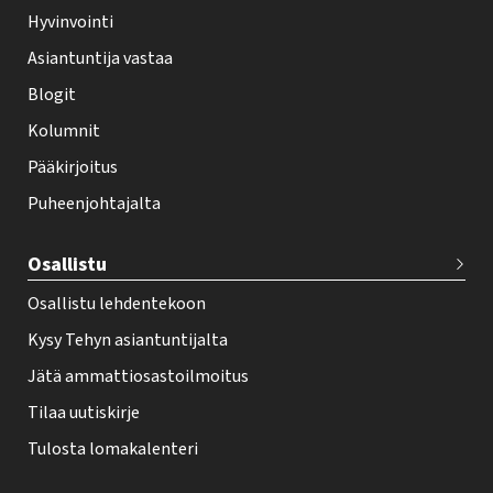
e
Hyvinvointi
h
Asiantuntija vastaa
t
i
Blogit
f
Kolumnit
o
Pääkirjoitus
o
Puheenjohtajalta
t
e
Osallistu
r
Osallistu lehdentekoon
Kysy Tehyn asiantuntijalta
Jätä ammattiosastoilmoitus
Tilaa uutiskirje
Tulosta lomakalenteri