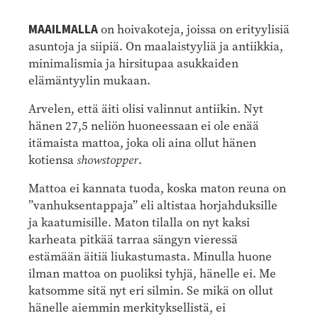
MAAILMALLA
on hoivakoteja, joissa on erityylisiä
asuntoja ja siipiä. On maalaistyyliä ja antiikkia,
minimalismia ja hirsitupaa asukkaiden
elämäntyylin mukaan.
Arvelen, että äiti olisi valinnut antiikin. Nyt
hänen 27,5 neliön huoneessaan ei ole enää
itämaista mattoa, joka oli aina ollut hänen
kotiensa
showstopper
.
Mattoa ei kannata tuoda, koska maton reuna on
”vanhuksentappaja” eli altistaa horjahduksille
ja kaatumisille. Maton tilalla on nyt kaksi
karheata pitkää tarraa sängyn vieressä
estämään äitiä liukastumasta. Minulla huone
ilman mattoa on puoliksi tyhjä, hänelle ei. Me
katsomme sitä nyt eri silmin. Se mikä on ollut
hänelle aiemmin merkityksellistä, ei