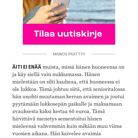
MAINOS PÄÄTTYY
ÄITI EI ENÄÄ
muista, missä hänen huoneensa on
ja käy siellä vain nukkumassa. Hänen
mielestään on silti kauheaa, että huoneessa ei
ole lukkoa. Tämä johtuu siitä, että senioritalossa
hän unohti muutaman kerran avaimen ja joutui
pyytämään lukkosepän paikalle ja maksamaan
avauksesta kaksi kertaa 60 euroa. Tämä
hirvittävä menetys sementoitui hänen
mieleensä vahvemmin kuin mikään muu viime
vuosien aikana. Hän kaivelee avaimia