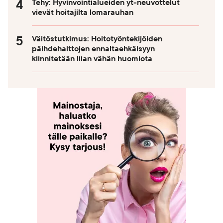
Tehy: Hyvinvointialueiden yt-neuvottelut
vievät hoitajilta lomarauhan
Väitöstutkimus: Hoitotyöntekijöiden
päihdehaittojen ennaltaehkäisyyn
kiinnitetään liian vähän huomiota