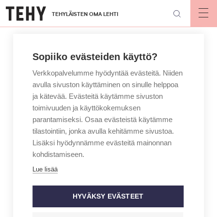
Hyppää
TEHYLÄISTEN OMA LEHTI
pääsisältöön
Op
mai
nav
Sopiiko evästeiden käyttö?
Verkkopalvelumme hyödyntää evästeitä. Niiden
avulla sivuston käyttäminen on sinulle helppoa
ja kätevää. Evästeitä käytämme sivuston
toimivuuden ja käyttökokemuksen
parantamiseksi. Osaa evästeistä käytämme
tilastointiin, jonka avulla kehitämme sivustoa.
Lisäksi hyödynnämme evästeitä mainonnan
kohdistamiseen.
Lue lisää
HYVÄKSY EVÄSTEET
ARTIKKELIKATEGORIA
BLOGI
KIRJOITTAJA
HANNA JENSEN
Hoivakoti on äitini oikea koti