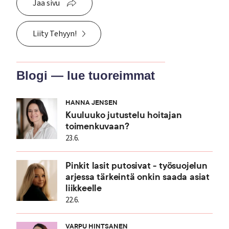
Jaa sivu
Liity Tehyyn!
Blogi — lue tuoreimmat
HANNA JENSEN
Kuuluuko jutustelu hoitajan
toimenkuvaan?
23.6.
Pinkit lasit putosivat - työsuojelun
arjessa tärkeintä onkin saada asiat
liikkeelle
22.6.
VARPU HINTSANEN