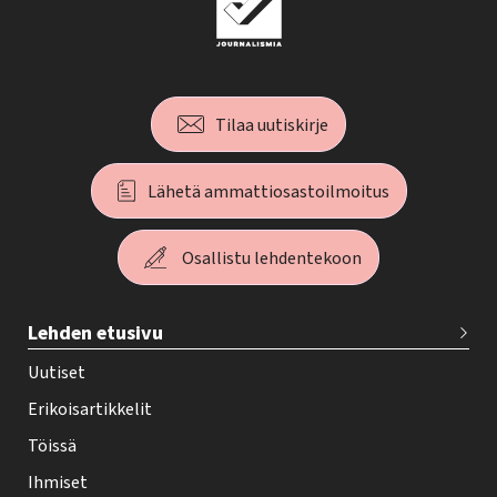
Tilaa uutiskirje
Lähetä ammattiosastoilmoitus
Osallistu lehdentekoon
T
Lehden etusivu
e
h
Uutiset
y
Erikoisartikkelit
-
Töissä
l
Ihmiset