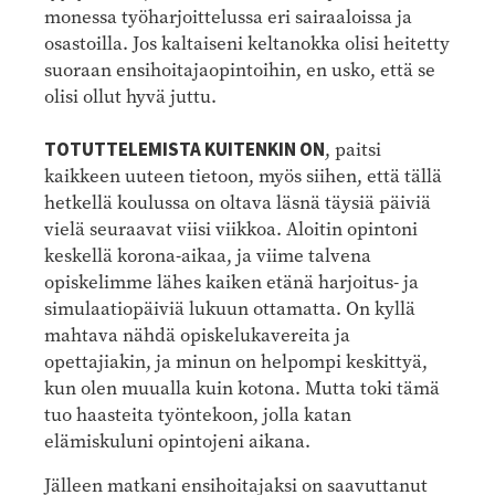
monessa työharjoittelussa eri sairaaloissa ja
osastoilla. Jos kaltaiseni keltanokka olisi heitetty
suoraan ensihoitajaopintoihin, en usko, että se
olisi ollut hyvä juttu.
TOTUTTELEMISTA KUITENKIN ON
, paitsi
kaikkeen uuteen tietoon, myös siihen, että tällä
hetkellä koulussa on oltava läsnä täysiä päiviä
vielä seuraavat viisi viikkoa. Aloitin opintoni
keskellä korona-aikaa, ja viime talvena
opiskelimme lähes kaiken etänä harjoitus- ja
simulaatiopäiviä lukuun ottamatta. On kyllä
mahtava nähdä opiskelukavereita ja
opettajiakin, ja minun on helpompi keskittyä,
kun olen muualla kuin kotona. Mutta toki tämä
tuo haasteita työntekoon, jolla katan
elämiskuluni opintojeni aikana.
Jälleen matkani ensihoitajaksi on saavuttanut