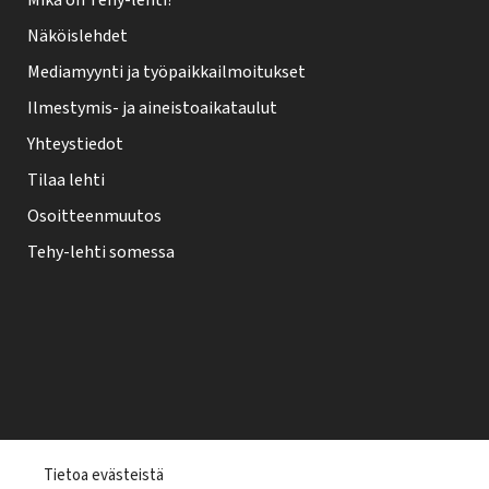
Mikä on Tehy-lehti?
Näköislehdet
Mediamyynti ja työpaikkailmoitukset
Ilmestymis- ja aineistoaikataulut
Yhteystiedot
Tilaa lehti
Osoitteenmuutos
Tehy-lehti somessa
T
Tietoa evästeistä