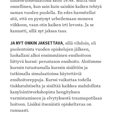
uudenvuodenaattona kello 16:48. Mutta olin
onnellinen, kun sain kuin sainkin kaiken tehtyä
saman vuoden puolella.
En edes harmitellut
sitä, että en pystynyt urheilemaan moneen
viikkoon, vaan otin kaiken irti levosta. Ja se
kannatti, sillä nyt jaksaa taas.
JA NYT ONKIN JAKSETTAVA
, sillä vihdoin, eli
puolentoista vuoden opiskelujen jälkeen,
luokallani alkoi ensimmäinen ensihoitoon
liittyvä kurssi: perustason ensihoito. Aloitimme
kurssin tutustumalla kurssin sisältöön ja
tutkimalla simulaatioissa käytettäviä
ensihoitoreppuja. Kurssi vaikuttaa todella
tiukkatahtiselta ja sisältää kaikkea mahdollista
kanylointiworkshopista hengityksen
varmistamiseen ja elvytyksestä traumapotilaan
hoitoon. Lisäksi itsenäistä opiskeltavaa on
runsaasti.