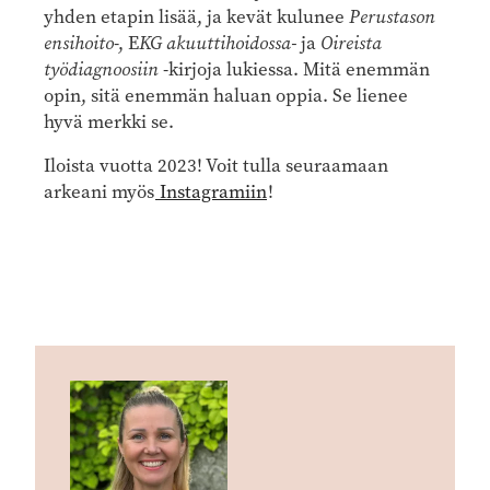
yhden etapin lisää, ja kevät kulunee
Perustason
ensihoito
-, E
KG akuuttihoidossa-
ja
Oireista
työdiagnoosiin
-kirjoja lukiessa. Mitä enemmän
opin, sitä enemmän haluan oppia. Se lienee
hyvä merkki se.
Iloista vuotta 2023! Voit tulla seuraamaan
arkeani myös
Instagramiin
!