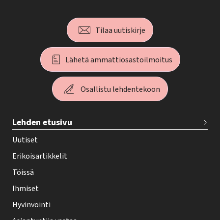
Tilaa uutiskirje
Lähetä ammattiosastoilmoitus
Osallistu lehdentekoon
T
Lehden etusivu
e
h
Uutiset
y
Erikoisartikkelit
-
Töissä
l
Ihmiset
e
Hyvinvointi
h