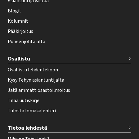
Asiantuntija vastaa
t
i
Blogit
f
Kolumnit
o
Pääkirjoitus
o
Puheenjohtajalta
t
e
Osallistu
r
Osallistu lehdentekoon
Kysy Tehyn asiantuntijalta
Jätä ammattiosastoilmoitus
Tilaa uutiskirje
Tulosta lomakalenteri
Tietoa lehdestä