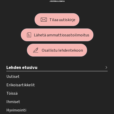
Tilaa uutiskirje
Lähetä ammattiosastoilmoitus
Osallistu lehdentekoon
T
Lehden etusivu
e
h
Uutiset
y
Erikoisartikkelit
-
Töissä
l
Ihmiset
e
Hyvinvointi
h