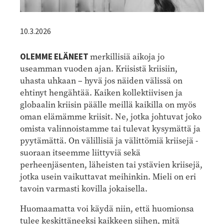
10.3.2026
OLEMME ELÄNEET
merkillisiä aikoja jo
useamman vuoden ajan. Kriisistä kriisiin,
uhasta uhkaan – hyvä jos näiden välissä on
ehtinyt hengähtää. Kaiken kollektiivisen ja
globaalin kriisin päälle meillä kaikilla on myös
oman elämämme kriisit. Ne, jotka johtuvat joko
omista valinnoistamme tai tulevat kysymättä ja
pyytämättä. On välillisiä ja välittömiä kriisejä -
suoraan itseemme liittyviä sekä
perheenjäsenten, läheisten tai ystävien kriisejä,
jotka usein vaikuttavat meihinkin. Mieli on eri
tavoin varmasti kovilla jokaisella.
Huomaamatta voi käydä niin, että huomionsa
tulee keskittäneeksi kaikkeen siihen, mitä