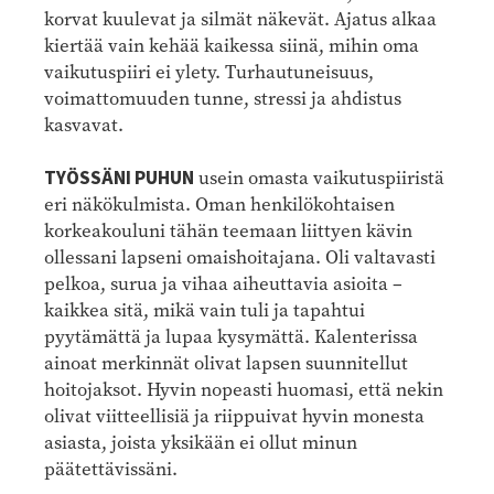
korvat kuulevat ja silmät näkevät. Ajatus alkaa
kiertää vain kehää kaikessa siinä, mihin oma
vaikutuspiiri ei ylety. Turhautuneisuus,
voimattomuuden tunne, stressi ja ahdistus
kasvavat.
TYÖSSÄNI PUHUN
usein omasta vaikutuspiiristä
eri näkökulmista. Oman henkilökohtaisen
korkeakouluni tähän teemaan liittyen kävin
ollessani lapseni omaishoitajana. Oli valtavasti
pelkoa, surua ja vihaa aiheuttavia asioita –
kaikkea sitä, mikä vain tuli ja tapahtui
pyytämättä ja lupaa kysymättä. Kalenterissa
ainoat merkinnät olivat lapsen suunnitellut
hoitojaksot. Hyvin nopeasti huomasi, että nekin
olivat viitteellisiä ja riippuivat hyvin monesta
asiasta, joista yksikään ei ollut minun
päätettävissäni.