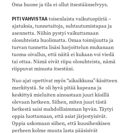
Oma huone ja tila ei ollut itsestäänselvyys.
PITI VAHVISTAA
toisenlaista vaikutuspiiriä –
ajatuksia, tunnetaitoja, suhtautumistapaa ja
asennetta. Niihin pystyi vaikuttamaan
olosuhteista huolimatta. Omaa toimijuutta ja
turvan tunnetta lisäsi harjoittelun mukanaan
tuoma oivallus, että näitä ei kukaan voi viedä
tai ottaa. Nämä eivät riipu olosuhteista, nämä
riippuvat minusta itsestäni.
Nuo ajat opettivat myös “aikaikkuna”-käsitteen
merkitystä. Se oli hyvä pitää kapeana ja
keskittyä mieluiten ainoastaan juuri käsillä
olevaan hetkeen. Siihen, miten juuri tästä
hetkestä saisi mahdollisimman hyvän. Täytyi
oppia luottamaan, että asiat järjestyisivät.
Oppia uskomaan siihen, että kuusihenkisen
perheen kolme muuta lasta pääsisivät