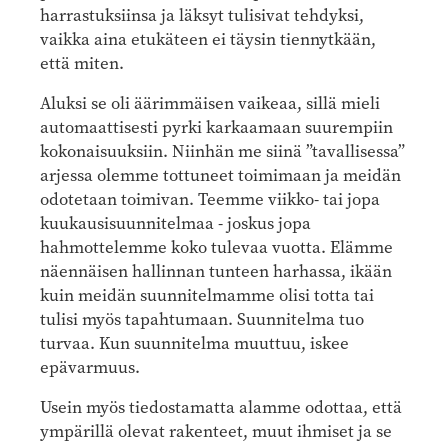
harrastuksiinsa ja läksyt tulisivat tehdyksi,
vaikka aina etukäteen ei täysin tiennytkään,
että miten.
Aluksi se oli äärimmäisen vaikeaa, sillä mieli
automaattisesti pyrki karkaamaan suurempiin
kokonaisuuksiin. Niinhän me siinä ”tavallisessa”
arjessa olemme tottuneet toimimaan ja meidän
odotetaan toimivan. Teemme viikko- tai jopa
kuukausisuunnitelmaa - joskus jopa
hahmottelemme koko tulevaa vuotta. Elämme
näennäisen hallinnan tunteen harhassa, ikään
kuin meidän suunnitelmamme olisi totta tai
tulisi myös tapahtumaan. Suunnitelma tuo
turvaa. Kun suunnitelma muuttuu, iskee
epävarmuus.
Usein myös tiedostamatta alamme odottaa, että
ympärillä olevat rakenteet, muut ihmiset ja se