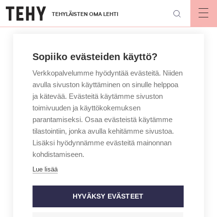
Hyppää
TEHYLÄISTEN OMA LEHTI
pääsisältöön
Op
mai
nav
Sopiiko evästeiden käyttö?
Verkkopalvelumme hyödyntää evästeitä. Niiden
avulla sivuston käyttäminen on sinulle helppoa
ja kätevää. Evästeitä käytämme sivuston
toimivuuden ja käyttökokemuksen
parantamiseksi. Osaa evästeistä käytämme
tilastointiin, jonka avulla kehitämme sivustoa.
Lisäksi hyödynnämme evästeitä mainonnan
kohdistamiseen.
Lue lisää
HYVÄKSY EVÄSTEET
ARTIKKELIKATEGORIA
BLOGI
KIRJOITTAJA
VARPU HINTSANEN
Kun kuohuu ja myrskyää