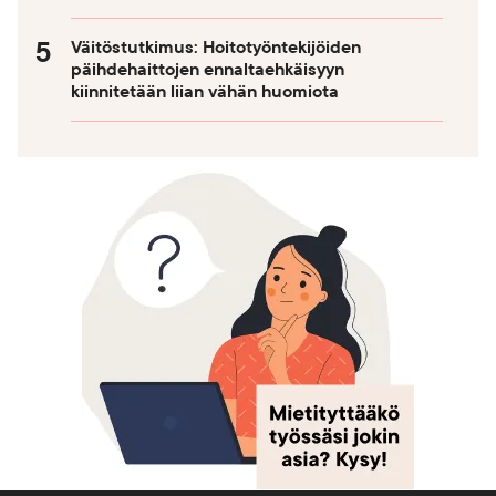
Väitöstutkimus: Hoitotyöntekijöiden
päihdehaittojen ennaltaehkäisyyn
kiinnitetään liian vähän huomiota