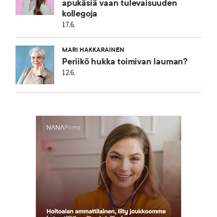
apukäsiä vaan tulevaisuuden
kollegoja
17.6.
MARI HAKKARAINEN
Periikö hukka toimivan lauman?
12.6.