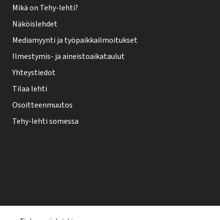
Mikä on Tehy-lehti?
Näköislehdet
Mediamyynti ja työpaikkailmoitukset
Ilmestymis- ja aineistoaikataulut
Yhteystiedot
Tilaa lehti
Osoitteenmuutos
Tehy-lehti somessa