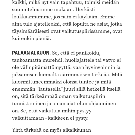
kaikki, mikä nyt vain tapahtuu, toimisi meidän
suunnitelmamme mukaan. Herkästi
loukkaannumme, jos näin ei käykään. Emme
aina tule ajatelleeksi, että lopulta ne asiat, jotka
täysimääräisesti ovat vaikutuspiirissämme, ovat
kuitenkin pieniä.
PALAAN ALKUUN.
Se, että ei panikoidu,
taukoamatta murehdi, huoliajattele tai vatvo ei
ole välinpitämättömyyttä, vaan hyvinvoinnin ja
jaksamisen kannalta äärimmäisen tärkeää. Mitä
kuormittuneemmaksi olonsa tuntee ja mitä
enemmän ”lautasella” juuri sillä hetkellä itsellä
on, sitä tärkeämpää oman vaikutuspiirin
tunnistaminen ja oman ajattelun ohjaaminen
on. Se, että vaikuttaa mihin pystyy
vaikuttamaan - kaikkeen ei pysty.
Yhtä tärkeää on myös aikaikkunan