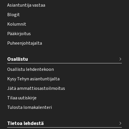
Asiantuntija vastaa
t
i
Blogit
f
Kolumnit
o
Pääkirjoitus
o
Puheenjohtajalta
t
e
Osallistu
r
Osallistu lehdentekoon
Kysy Tehyn asiantuntijalta
Jätä ammattiosastoilmoitus
Tilaa uutiskirje
Tulosta lomakalenteri
Tietoa lehdestä