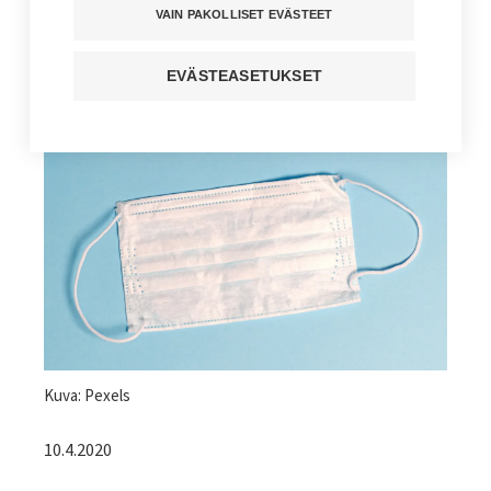
vaihtoehtoja ei ole
VAIN PAKOLLISET EVÄSTEET
Kuuntele juttu
EVÄSTEASETUKSET
Jaa sivu
Kuvateksti
Kuva: Pexels
10.4.2020