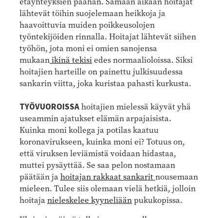
etäyhteyksien päähän. Samaan aikaan hoitajat
lähtevät töihin suojelemaan heikkoja ja
haavoittuvia muiden poikkeusolojen
työntekijöiden rinnalla. Hoitajat lähtevät siihen
työhön, jota moni ei omien sanojensa
mukaan
ikinä tekisi
edes normaalioloissa. Siksi
hoitajien harteille on painettu julkisuudessa
sankarin viitta, joka kuristaa pahasti kurkusta.
TYÖVUOROISSA
hoitajien mielessä käyvät yhä
useammin ajatukset elämän arpajaisista.
Kuinka moni kollega ja potilas kaatuu
koronavirukseen, kuinka moni ei? Totuus on,
että viruksen leviämistä voidaan hidastaa,
muttei pysäyttää. Se saa pelon nostamaan
päätään ja
hoitajan rakkaat sankarit
nousemaan
mieleen. Tulee siis olemaan vielä hetkiä, jolloin
hoitaja
nieleskelee kyyneliään
pukukopissa.