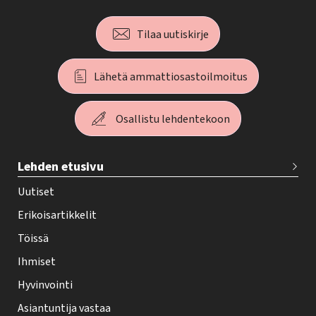
Tilaa uutiskirje
Lähetä ammattiosastoilmoitus
Osallistu lehdentekoon
T
Lehden etusivu
e
h
Uutiset
y
Erikoisartikkelit
-
Töissä
l
Ihmiset
e
Hyvinvointi
h
Asiantuntija vastaa
t