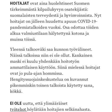
HOITAJAT
ovat aina huolehtineet Suomen
tärkeimmästä kilpailukyvyn osatekijästä:
suomalaisten terveydestä ja hyvinvoinnista. Nyt
hoitajat on jälleen huudettu apuun COVID-19-
pandemiatalkoiden vuoksi. Osa odottaa töiden
alkua valmiustilaan hälytettynä kotona ja
muissa töissä.
Yleensä talkooväki saa kunnon työvälineet.
Näissä talkoissa niin ei ole ollut. Kankainen
maski ei kuulu yhdenkään hoitotyön
ammattilaisen käyttöön. Siinä mielessä hoitajat
ovat jo pula-ajan hommissa.
Hengityssuojainkeskustelua on kuvannut
pikemminkin toinen talkoista käytetty sana,
kökkä.
EI OLE
uutta, että ylimääräiset
työtehot
höylätään hoitajien selkänahasta.