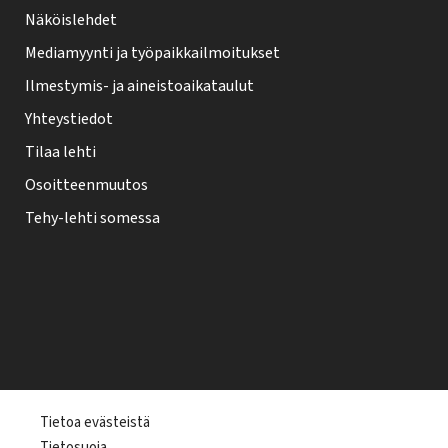
Näköislehdet
Mediamyynti ja työpaikkailmoitukset
Ilmestymis- ja aineistoaikataulut
Yhteystiedot
Tilaa lehti
Osoitteenmuutos
Tehy-lehti somessa
T
Tietoa evästeistä
Tietosuoja