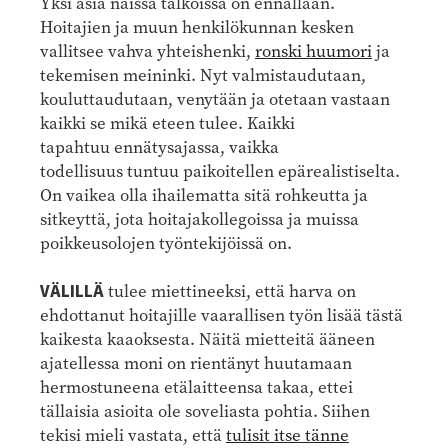
Yksi asia näissä talkoissa on ennallaan.
Hoitajien ja muun henkilökunnan kesken
vallitsee vahva yhteishenki,
ronski huumori
ja
tekemisen meininki. Nyt valmistaudutaan,
kouluttaudutaan, venytään ja otetaan vastaan
kaikki se mikä eteen tulee. Kaikki
tapahtuu ennätysajassa, vaikka
todellisuus tuntuu paikoitellen epärealistiselta.
On vaikea olla ihailematta sitä rohkeutta ja
sitkeyttä, jota hoitajakollegoissa ja muissa
poikkeusolojen työntekijöissä on.
VÄLILLÄ
tulee miettineeksi, että harva on
ehdottanut hoitajille vaarallisen työn lisää tästä
kaikesta kaaoksesta. Näitä mietteitä ääneen
ajatellessa moni on rientänyt huutamaan
hermostuneena etälaitteensa takaa, ettei
tällaisia asioita ole soveliasta pohtia. Siihen
tekisi mieli vastata, että
tulisit itse tänne