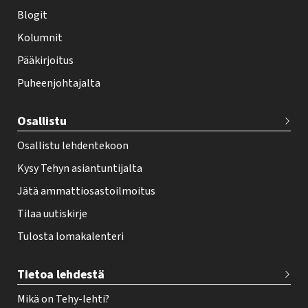
i
Blogit
f
Kolumnit
o
Pääkirjoitus
o
Puheenjohtajalta
t
e
Osallistu
r
Osallistu lehdentekoon
Kysy Tehyn asiantuntijalta
Jätä ammattiosastoilmoitus
Tilaa uutiskirje
Tulosta lomakalenteri
Tietoa lehdestä
Mikä on Tehy-lehti?