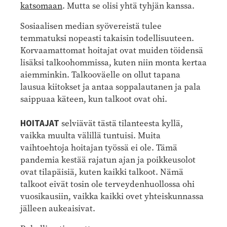
katsomaan
. Mutta se olisi yhtä tyhjän kanssa.
Sosiaalisen median syövereistä tulee
temmatuksi nopeasti takaisin todellisuuteen.
Korvaamattomat hoitajat ovat muiden töidensä
lisäksi talkoohommissa, kuten niin monta kertaa
aiemminkin. Talkooväelle on ollut tapana
lausua kiitokset ja antaa soppalautanen ja pala
saippuaa käteen, kun talkoot ovat ohi.
HOITAJAT
selviävät tästä tilanteesta kyllä,
vaikka muulta välillä tuntuisi. Muita
vaihtoehtoja hoitajan työssä ei ole. Tämä
pandemia kestää rajatun ajan ja poikkeusolot
ovat tilapäisiä, kuten kaikki talkoot. Nämä
talkoot eivät tosin ole terveydenhuollossa ohi
vuosikausiin, vaikka kaikki ovet yhteiskunnassa
jälleen aukeaisivat.