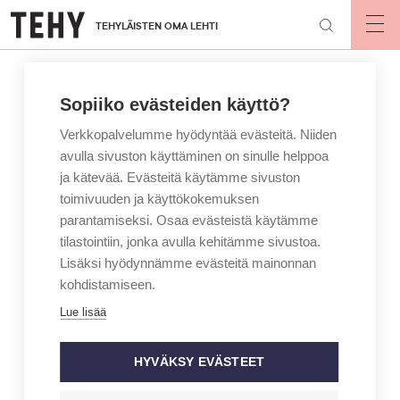
Hyppää
TEHYLÄISTEN OMA LEHTI
pääsisältöön
Op
mai
nav
Sopiiko evästeiden käyttö?
Verkkopalvelumme hyödyntää evästeitä. Niiden
avulla sivuston käyttäminen on sinulle helppoa
ja kätevää. Evästeitä käytämme sivuston
toimivuuden ja käyttökokemuksen
parantamiseksi. Osaa evästeistä käytämme
tilastointiin, jonka avulla kehitämme sivustoa.
Lisäksi hyödynnämme evästeitä mainonnan
kohdistamiseen.
Lue lisää
HYVÄKSY EVÄSTEET
KIRJOITTAJA
MAINIO – JAN HOLMBERG
Hoitajat koronatalkoissa –