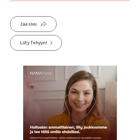
Jaa sivu
Liity Tehyyn!